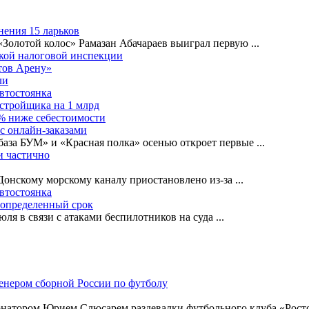
нения 15 ларьков
«Золотой колос» Рамазан Абачараев выиграл первую
...
ской налоговой инспекции
тов Арену»
ли
автостоянка
астройщика на 1 млрд
0% ниже себестоимости
с онлайн-заказами
база БУМ» и «Красная полка» осенью откроет первые
...
и частично
-Донскому морскому каналу приостановлено из-за
...
автостоянка
еопределенный срок
ля в связи с атаками беспилотников на суда
...
натором Юрием Слюсарем раздевалки футбольного клуба «Ростов»