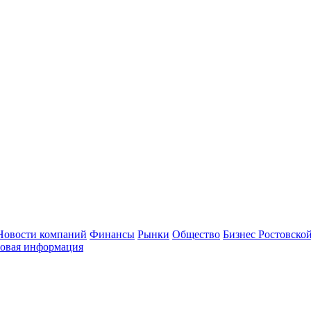
Новости компаний
Финансы
Рынки
Общество
Бизнес Ростовской
овая информация