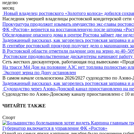
неделю
месяц
Новый владелец ростовского «Золотого колоса» добился сохра
Наследник умершей владелицы ростовской кондитерской сети 
Прокуратура продолжит изымать имущество экс-главы ростов
ФК «Ростов» вернется на восстановленную после шторма «Рос
Обследование опасного дома в центре Ростова займет две неде
Задержанный рассказал, как загорелись ростовская заправка и 
В сентябре ростовский прокурор получит дело о махинациях з
В Ростовской области отметили падение цен на зерно до 40–5
Ростовские продовольственные дискаунтеры начинают работу 
Сеть жестких дискаунтеров, работающая под вывесками «Прод
На трассе М4 Дон на половине АЗС нет топлива полностью ил
Экспорт зерна по Дону остановлен
В самом начале сельхозсезона 2026/2027 судоходство по Азово
Задержанный рассказал, как загорелись ростовская заправка и 
Судоходство через Азово-Донской канал приостановлено на н
Судоходство по Азово-Донскому каналу приостановлено с 10 ию
ЧИТАЙТЕ ТАКЖЕ
Спорт
Губернатор включается в управление ФК «Ростов»
Одной из самых ярких картинок декабря было посещение губер