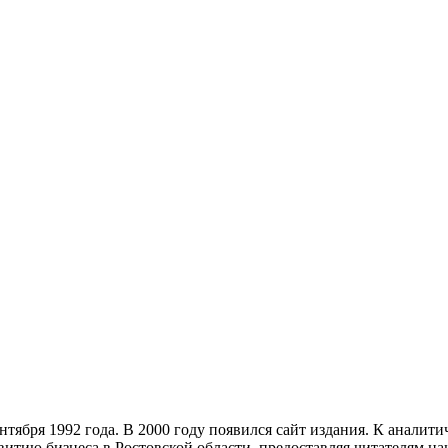
тября 1992 года. В 2000 году появился сайт издания. К анали
звитию бизнеса в Ростовской области, предоставляя читателям 