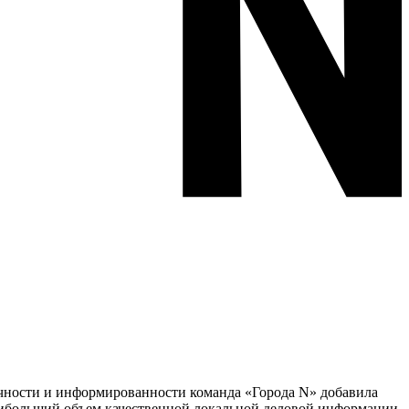
тичности и информированности команда «Города N» добавила
наибольший объем качественной локальной деловой информации,