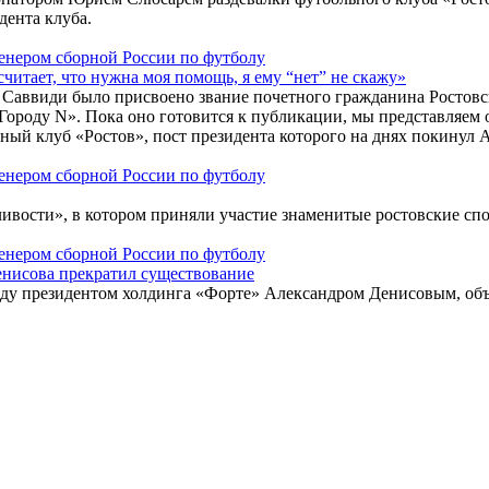
дента клуба.
считает, что нужна моя помощь, я ему “нет” не скажу»
иди было присвоено звание почетного гражданина Ростовской
«Городу N». Пока оно готовится к публикации, мы представляем
ный клуб «Ростов», пост президента которого на днях покинул
ливости», в котором приняли участие знаменитые ростовские с
енисова прекратил существование
ду президентом холдинга «Форте» Александром Денисовым, объя