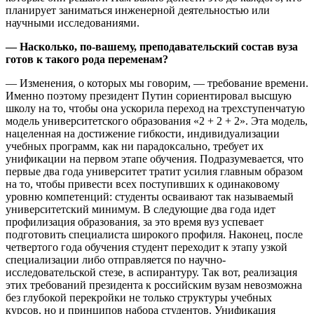
планирует заниматься инженерной деятельностью или
научными исследованиями.
— Насколько, по-вашему, преподавательский состав вуза
готов к такого рода переменам?
— Изменения, о которых мы говорим, — требование времени.
Именно поэтому президент Путин сориентировал высшую
школу на то, чтобы она ускорила переход на трехступенчатую
модель университетского образования «2 + 2 + 2». Эта модель,
нацеленная на достижение гибкости, индивидуализации
учебных программ, как ни парадоксально, требует их
унификации на первом этапе обучения. Подразумевается, что
первые два года университет тратит усилия главным образом
на то, чтобы привести всех поступивших к одинаковому
уровню компетенций: студенты осваивают так называемый
университетский минимум. В следующие два года идет
профилизация образования, за это время вуз успевает
подготовить специалиста широкого профиля. Наконец, после
четвертого года обучения студент переходит к этапу узкой
специализации либо отправляется по научно-
исследовательской стезе, в аспирантуру. Так вот, реализация
этих требований президента к российским вузам невозможна
без глубокой перекройки не только структуры учебных
курсов, но и принципов набора студентов. Унификация