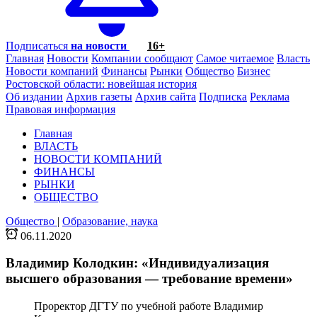
Подписаться
на новости
16+
Главная
Новости
Компании сообщают
Самое читаемое
Власть
Новости компаний
Финансы
Рынки
Общество
Бизнес
Ростовской области: новейшая история
Об издании
Архив газеты
Архив сайта
Подписка
Реклама
Правовая информация
Главная
ВЛАСТЬ
НОВОСТИ КОМПАНИЙ
ФИНАНСЫ
РЫНКИ
ОБЩЕСТВО
Общество
|
Образование, наука
06.11.2020
Владимир Колодкин: «Индивидуализация
высшего образования — требование времени»
Проректор ДГТУ по учебной работе Владимир