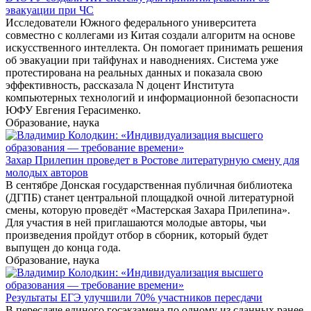
эвакуации при ЧС
Исследователи Южного федерального университета
совместно с коллегами из Китая создали алгоритм на основе
искусственного интеллекта. Он помогает принимать решения
об эвакуации при тайфунах и наводнениях. Система уже
протестирована на реальных данных и показала свою
эффективность, рассказала N доцент Института
компьютерных технологий и информационной безопасности
ЮФУ Евгения Герасименко.
Образование, наука
Захар Прилепин проведет в Ростове литературную смену для
молодых авторов
В сентябре Донская государственная публичная библиотека
(ДГПБ) станет центральной площадкой очной литературной
смены, которую проведёт «Мастерская Захара Прилепина».
Для участия в ней приглашаются молодые авторы, чьи
произведения пройдут отбор в сборник, который будет
выпущен до конца года.
Образование, наука
Результаты ЕГЭ улучшили 70% участников пересдачи
В пересдаче единого госэкзамена по одному из сданных ранее