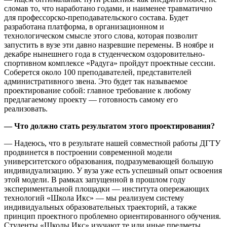
сломав то, что наработано годами, и наименее травматично
для профессорско-преподавательского состава. Будет
разработана платформа, в организационном и
технологическом смысле этого слова, которая позволит
запустить в вузе эти давно назревшие перемены. В ноябре и
декабре нынешнего года в студенческом оздоровительно-
спортивном комплексе «Радуга» пройдут проектные сессии.
Соберется около 100 преподавателей, представителей
административного звена. Это будет так называемое
проектирование собой: главное требование к любому
предлагаемому проекту — готовность самому его
реализовать.
— Что должно стать результатом этого проектирования?
— Надеюсь, что в результате нашей совместной работы ДГТУ
продвинется в построении современной модели
университетского образования, подразумевающей большую
индивидуализацию. У вуза уже есть успешный опыт освоения
этой модели. В рамках запущенной в прошлом году
экспериментальной площадки — института опережающих
технологий «Школа Икс» — мы реализуем систему
индивидуальных образовательных траекторий, а также
принцип проектного проблемно ориентированного обучения.
Студенты «Школы Икс» изучают те или иные предметы,