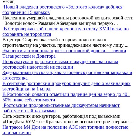
месяц
Новый владелец ростовского «Золотого колоса» добился
сохранения 15 ларьков
Наследник умершей владелицы ростовской кондитерской сети
«Золотой колос» Рамазан Абачараев выиграл первую
...
В Старочеркасской нашли крепостную стену XVIII века, но
сохранять не торопятся
В центре Старочеркасской во время подготовки к
строительству на участке, принадлежащем частному лицу
...
Экспертиза отклонила проект ростовской дороги — связки
Таганрогской и Доватора
Прокуратура продолжит изымать имущество экс-главы
ростовской налоговой инспекции
Задержанный рассказал, как загорелись ростовская заправка и
автостоянка
В сентябре ростовский прокурор получит дело о махинациях
застройщика на 1 млрд
В Ростовской области отметили падение цен на зерно до 40–
50% ниже себестоимости
Ростовские продовольственные дискаунтеры начинают
работу с онлайн-заказами
Сеть жестких дискаунтеров, работающая под вывесками
«Продбаза БУМ» и «Красная полка» осенью откроет первые
...
На трассе М4 Дон на половине АЗС нет топлива полностью
или частично