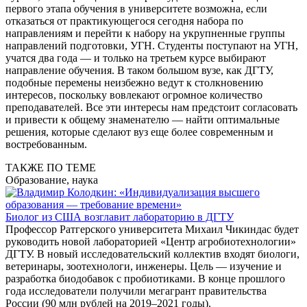
первого этапа обучения в университете возможна, если
отказаться от практикующегося сегодня набора по
направлениям и перейти к набору на укрупненные группы
направлений подготовки, УГН. Студенты поступают на УГН,
учатся два года — и только на третьем курсе выбирают
направление обучения. В таком большом вузе, как ДГТУ,
подобные перемены неизбежно ведут к столкновению
интересов, поскольку вовлекают огромное количество
преподавателей. Все эти интересы нам предстоит согласовать
и привести к общему знаменателю — найти оптимальные
решения, которые сделают вуз еще более современным и
востребованным.
ТАКЖЕ ПО ТЕМЕ
Образование, наука
Биолог из США возглавит лабораторию в ДГТУ
Профессор Ратгерского университета Михаил Чикиндас будет
руководить новой лабораторией «Центр агробиотехнологии»
ДГТУ. В новый исследовательский коллектив входят биологи,
ветеринары, зоотехнологи, инженеры. Цель — изучение и
разработка биодобавок с пробиотиками. В конце прошлого
года исследователи получили мегагрант правительства
России (90 млн рублей на 2019–2021 годы).