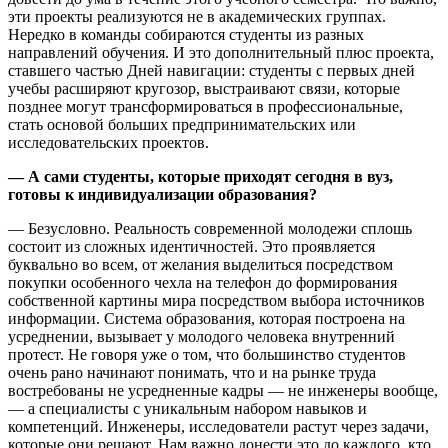
эти проекты реализуются не в академических группах.
Нередко в команды собираются студенты из разных
направлений обучения. И это дополнительный плюс проекта,
ставшего частью Дней навигации: студенты с первых дней
учебы расширяют кругозор, выстраивают связи, которые
позднее могут трансформироваться в профессиональные,
стать основой больших предпринимательских или
исследовательских проектов.
— А сами студенты, которые приходят сегодня в вуз,
готовы к индивидуализации образования?
— Безусловно. Реальность современной молодежи сплошь
состоит из сложных идентичностей. Это проявляется
буквально во всем, от желания выделиться посредством
покупки особенного чехла на телефон до формирования
собственной картины мира посредством выбора источников
информации. Система образования, которая построена на
усреднении, вызывает у молодого человека внутренний
протест. Не говоря уже о том, что большинство студентов
очень рано начинают понимать, что и на рынке труда
востребованы не усредненные кадры — не инженеры вообще,
— а специалисты с уникальным набором навыков и
компетенций. Инженеры, исследователи растут через задачи,
которые они решают. Нам важно донести это до каждого, кто