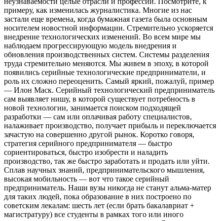
неузнаваемости целые отрасли и профессии. Посмотрите, к
примеру, как изменилась журналистика. Многие из нас
застали еще времена, когда бумажная газета была основным
носителем новостной информации. Стремительно ускоряется
внедрение технологических изменений. Во всем мире мы
наблюдаем прогрессирующую модель внедрения и
обновления производственных систем. Системы разделения
труда стремительно меняются. Мы живем в эпоху, в которой
появились серийные технологические предприниматели, и
роль их сложно переоценить. Самый яркий, пожалуй, пример
— Илон Маск. Серийный технологический предприниматель
сам выявляет нишу, в которой существует потребность в
новой технологии, занимается поиском подходящей
разработки — сам или оплачивая работу специалистов,
налаживает производство, получает прибыль и переключается
зачастую на совершенно другой рынок. Коротко говоря,
стратегия серийного предпринимателя — быстро
сориентироваться, быстро изобрести и наладить
производство, так же быстро заработать и продать или уйти.
Сплав научных знаний, предпринимательского мышления,
высокая мобильность — вот что такое серийный
предприниматель. Наши вузы никогда не станут альма-матер
для таких людей, пока образование в них построено по
советским лекалам: шесть лет (если брать бакалавриат +
магистратуру) все студенты в рамках того или иного