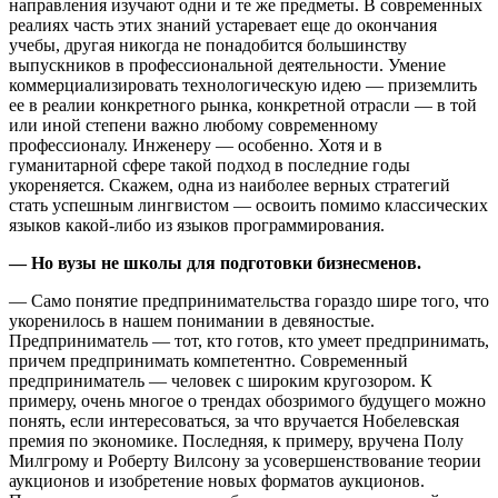
направления изучают одни и те же предметы. В современных
реалиях часть этих знаний устаревает еще до окончания
учебы, другая никогда не понадобится большинству
выпускников в профессиональной деятельности. Умение
коммерциализировать технологическую идею — приземлить
ее в реалии конкретного рынка, конкретной отрасли — в той
или иной степени важно любому современному
профессионалу. Инженеру — особенно. Хотя и в
гуманитарной сфере такой подход в последние годы
укореняется. Скажем, одна из наиболее верных стратегий
стать успешным лингвистом — освоить помимо классических
языков какой-либо из языков программирования.
— Но вузы не школы для подготовки бизнесменов.
— Само понятие предпринимательства гораздо шире того, что
укоренилось в нашем понимании в девяностые.
Предприниматель — тот, кто готов, кто умеет предпринимать,
причем предпринимать компетентно. Современный
предприниматель — человек с широким кругозором. К
примеру, очень многое о трендах обозримого будущего можно
понять, если интересоваться, за что вручается Нобелевская
премия по экономике. Последняя, к примеру, вручена Полу
Милгрому и Роберту Вилсону за усовершенствование теории
аукционов и изобретение новых форматов аукционов.