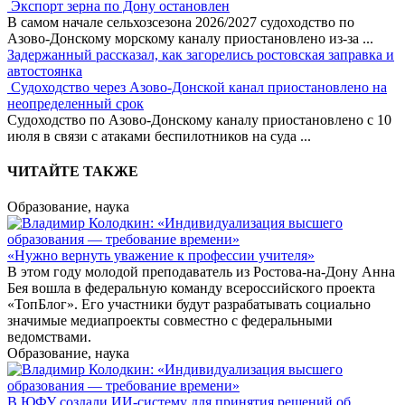
Экспорт зерна по Дону остановлен
В самом начале сельхозсезона 2026/2027 судоходство по
Азово-Донскому морскому каналу приостановлено из-за
...
Задержанный рассказал, как загорелись ростовская заправка и
автостоянка
Судоходство через Азово-Донской канал приостановлено на
неопределенный срок
Судоходство по Азово-Донскому каналу приостановлено с 10
июля в связи с атаками беспилотников на суда
...
ЧИТАЙТЕ ТАКЖЕ
Образование, наука
«Нужно вернуть уважение к профессии учителя»
В этом году молодой преподаватель из Ростова-на-Дону Анна
Бея вошла в федеральную команду всероссийского проекта
«ТопБлог». Его участники будут разрабатывать социально
значимые медиапроекты совместно с федеральными
ведомствами.
Образование, наука
В ЮФУ создали ИИ-систему для принятия решений об