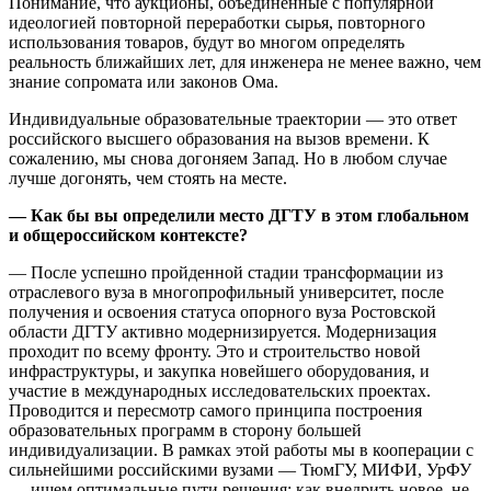
Понимание, что аукционы, объединенные с популярной
идеологией повторной переработки сырья, повторного
использования товаров, будут во многом определять
реальность ближайших лет, для инженера не менее важно, чем
знание сопромата или законов Ома.
Индивидуальные образовательные траектории — это ответ
российского высшего образования на вызов времени. К
сожалению, мы снова догоняем Запад. Но в любом случае
лучше догонять, чем стоять на месте.
— Как бы вы определили место ДГТУ в этом глобальном
и общероссийском контексте?
— После успешно пройденной стадии трансформации из
отраслевого вуза в многопрофильный университет, после
получения и освоения статуса опорного вуза Ростовской
области ДГТУ активно модернизируется. Модернизация
проходит по всему фронту. Это и строительство новой
инфраструктуры, и закупка новейшего оборудования, и
участие в международных исследовательских проектах.
Проводится и пересмотр самого принципа построения
образовательных программ в сторону большей
индивидуализации. В рамках этой работы мы в кооперации с
сильнейшими российскими вузами — ТюмГУ, МИФИ, УрФУ
— ищем оптимальные пути решения: как внедрить новое, не