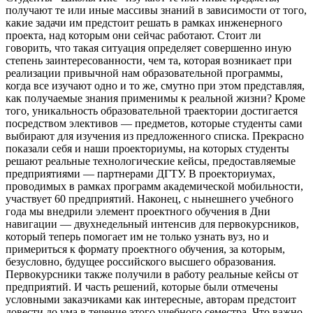
получают те или иные массивы знаний в зависимости от того,
какие задачи им предстоит решать в рамках инженерного
проекта, над которым они сейчас работают. Стоит ли
говорить, что такая ситуация определяет совершенно иную
степень заинтересованности, чем та, которая возникает при
реализации привычной нам образовательной программы,
когда все изучают одно и то же, смутно при этом представляя,
как получаемые знания применимы к реальной жизни? Кроме
того, уникальность образовательной траектории достигается
посредством элективов — предметов, которые студенты сами
выбирают для изучения из предложенного списка. Прекрасно
показали себя и наши проекториумы, на которых студенты
решают реальные технологические кейсы, предоставляемые
предприятиями — партнерами ДГТУ. В проекториумах,
проводимых в рамках программ академической мобильности,
участвует 60 предприятий. Наконец, с нынешнего учебного
года мы внедрили элемент проектного обучения в Дни
навигации — двухнедельный интенсив для первокурсников,
который теперь помогает им не только узнать вуз, но и
примериться к формату проектного обучения, за которым,
безусловно, будущее российского высшего образования.
Первокурсники также получили в работу реальные кейсы от
предприятий. И часть решений, которые были отмечены
условными заказчиками как интересные, авторам предстоит
довести до ума в течение этого учебного семестра. Что важно,