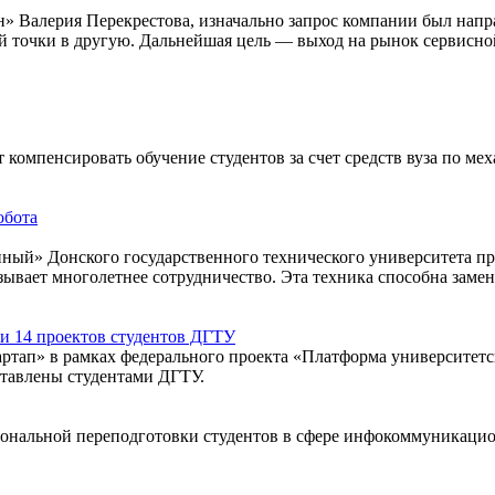
н» Валерия Перекрестова, изначально запрос компании был нап
й точки в другую. Дальнейшая цель — выход на рынок сервисно
омпенсировать обучение студентов за счет средств вуза по мех
ный» Донского государственного технического университета пр
зывает многолетнее сотрудничество. Эта техника способна заме
ли 14 проектов студентов ДГТУ
артап» в рамках федерального проекта «Платформа университетс
ставлены студентами ДГТУ.
ональной переподготовки студентов в сфере инфокоммуникацио