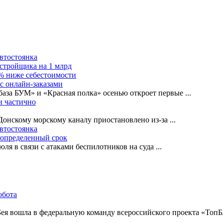
автостоянка
астройщика на 1 млрд
0% ниже себестоимости
с онлайн-заказами
база БУМ» и «Красная полка» осенью откроет первые
...
и частично
-Донскому морскому каналу приостановлено из-за
...
автостоянка
еопределенный срок
ля в связи с атаками беспилотников на суда
...
Бея вошла в федеральную команду всероссийского проекта «ТопБ