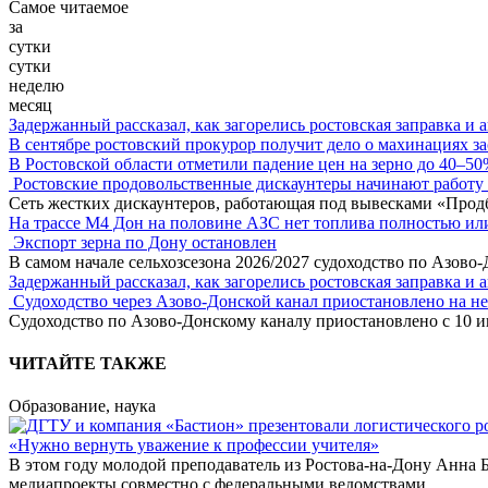
Самое читаемое
за
сутки
сутки
неделю
месяц
Задержанный рассказал, как загорелись ростовская заправка и 
В сентябре ростовский прокурор получит дело о махинациях з
В Ростовской области отметили падение цен на зерно до 40–5
Ростовские продовольственные дискаунтеры начинают работу 
Сеть жестких дискаунтеров, работающая под вывесками «Прод
На трассе М4 Дон на половине АЗС нет топлива полностью ил
Экспорт зерна по Дону остановлен
В самом начале сельхозсезона 2026/2027 судоходство по Азово
Задержанный рассказал, как загорелись ростовская заправка и 
Судоходство через Азово-Донской канал приостановлено на н
Судоходство по Азово-Донскому каналу приостановлено с 10 ию
ЧИТАЙТЕ ТАКЖЕ
Образование, наука
«Нужно вернуть уважение к профессии учителя»
В этом году молодой преподаватель из Ростова-на-Дону Анна 
медиапроекты совместно с федеральными ведомствами.