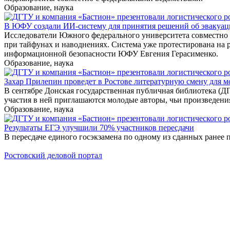
Образование, наука
В ЮФУ создали ИИ-систему для принятия решений об эвакуа
Исследователи Южного федерального университета совместно с
при тайфунах и наводнениях. Система уже протестирована на 
информационной безопасности ЮФУ Евгения Герасименко.
Образование, наука
Захар Прилепин проведет в Ростове литературную смену для м
В сентябре Донская государственная публичная библиотека (Д
участия в ней приглашаются молодые авторы, чьи произведения
Образование, наука
Результаты ЕГЭ улучшили 70% участников пересдачи
В пересдаче единого госэкзамена по одному из сданных ранее п
Ростовский деловой портал