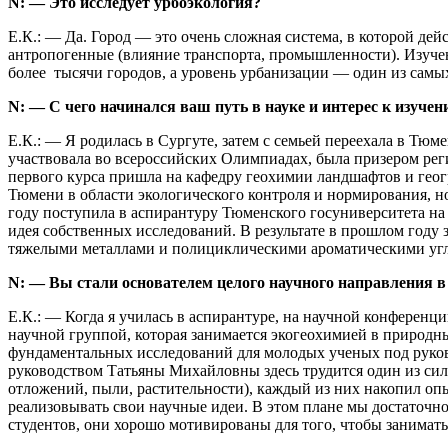
N: — Это исследует урбоэкология?
Е.К.: — Да. Город — это очень сложная система, в которой де
антропогенные (влияние транспорта, промышленности). Изучен
более тысячи городов, а уровень урбанизации — один из самы
N: — С чего начинался ваш путь в науке и интерес к изуче
Е.К.: — Я родилась в Сургуте, затем с семьей переехала в Тюме
участвовала во всероссийских Олимпиадах, была призером реги
первого курса пришла на кафедру геохимии ландшафтов и геог
Тюмени в области экологического контроля и нормирования, но 
году поступила в аспирантуру Тюменского госуниверситета на 
идея собственных исследований. В результате в прошлом году
тяжелыми металлами и полициклическими ароматическими углев
N: — Вы стали основателем целого научного направления 
Е.К.: — Когда я училась в аспирантуре, на научной конфере
научной группой, которая занимается экогеохимией в природн
фундаментальных исследований для молодых ученых под руковод
руководством Татьяны Михайловны здесь трудится один из си
отложений, пыли, растительности), каждый из них накопил о
реализовывать свои научные идеи. В этом плане мы достаточ
студентов, они хорошо мотивированы для того, чтобы занимать