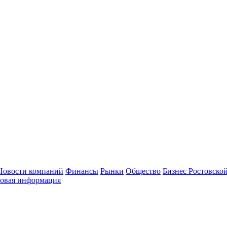
Новости компаний
Финансы
Рынки
Общество
Бизнес Ростовской
овая информация