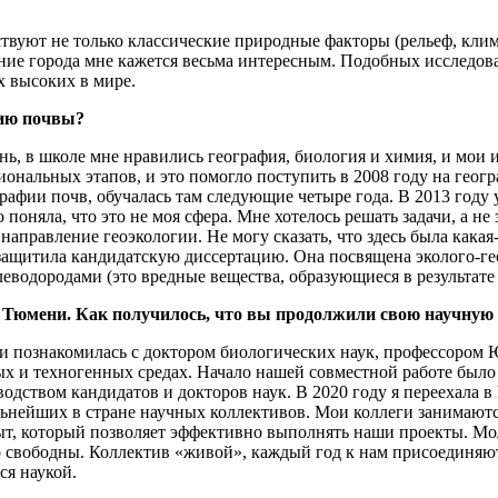
йствуют не только классические природные факторы (рельеф, кли
ие города мне кажется весьма интересным. Подобных исследован
х высоких в мире.
нию почвы?
нь, в школе мне нравились география, биология и химия, и мои и
ональных этапов, и это помогло поступить в 2008 году на геог
рафии почв, обучалась там следующие четыре года. В 2013 году 
поняла, что это не моя сфера. Мне хотелось решать задачи, а не
направление геоэкологии. Не могу сказать, что здесь была кака
 защитила кандидатскую диссертацию. Она посвящена эколого-г
одородами (это вредные вещества, образующиеся в результате 
в Тюмени. Как получилось, что вы продолжили свою научну
нции познакомилась с доктором биологических наук, профессор
ых и техногенных средах. Начало нашей совместной работе было
ством кандидатов и докторов наук. В 2020 году я переехала в 
льнейших в стране научных коллективов. Мои коллеги занимают
пыт, который позволяет эффективно выполнять наши проекты. М
но свободны. Коллектив «живой», каждый год к нам присоединя
ся наукой.