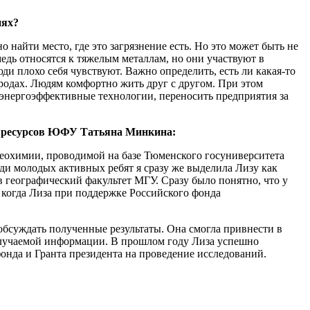
иях?
 найти место, где это загрязнение есть. Но это может быть не
медь относятся к тяжелым металлам, но они участвуют в
и плохо себя чувствуют. Важно определить, есть ли какая-то
ородах. Людям комфортно жить друг с другом. При этом
 энергоэффективные технологии, переносить предприятия за
ых ресурсов ЮФУ Татьяна Минкина:
геохимии, проводимой на базе Тюменского госуниверситета
ди молодых активных ребят я сразу же выделила Лизу как
 географический факультет МГУ. Сразу было понятно, что у
, когда Лиза при поддержке Российского фонда
обсуждать полученные результаты. Она смогла привнести в
олучаемой информации. В прошлом году Лиза успешно
онда и Гранта президента на проведение исследований.