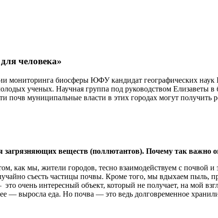
 для человека»
ии мониторинга биосферы ЮФУ кандидат географических наук Е
лодых ученых. Научная группа под руководством Елизаветы в б
сти почв муниципальные власти в этих городах могут получить 
я загрязняющих веществ (поллютантов). Почему так важно о
 том, как мы, жители городов, тесно взаимодействуем с почвой и
лучайно съесть частицы почвы. Кроме того, мы вдыхаем пыль, п
это очень интересный объект, который не получает, на мой взг
в нее — выросла еда. Но почва — это ведь долговременное храни