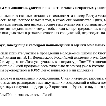
лям мегаполисов, удается выживать в таких непростых услов
 слышат о тяжелых металлах и хватаются за голову. Всегда можно
есть везде, вопрос только в том, в каком они количестве. Цинк, 
к или калий, при низком уровне этих элементов в организме люд
звития подталкивает к тому, чтобы люди концентрировались в г
о вкладываться в развитие очистных сооружений, переходить на
наук, заведующая кафедрой почвоведения и оценки земельн
гласили принять участие в проведении молодежной школы по био
ой химии им. В. И. Вернадского Российской академии наук. Сре
 тому времени Лиза уже училась в аспирантуре ТюмГУ, закончив
ество с Лизой продолжилось буквально через год уже в Ростове
м руководством в ЮФУ, легко вливаясь в наш коллектив.
ановке и проведении исследований. С ней интересно работать, 
то заметно расширило тематику наших исследований и объем п
ат наук получила поддержку 2 проектов — Русского научного ф
 ТюмГУ и познакомилась с Лизой.