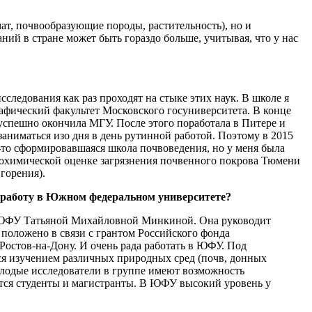
мат, почвообразующие породы, растительность), но и
ий в стране может быть гораздо больше, учитывая, что у нас
сследования как раз проходят на стыке этих наук. В школе я
рафический факультет Московского госуниверситета. В конце
успешно окончила МГУ. После этого поработала в Питере и
 заниматься изо дня в день рутинной работой. Поэтому в 2015
я-то сформировавшаяся школа почвоведения, но у меня была
еохимической оценке загрязнения почвенного покрова Тюмени
горения).
ю работу в Южном федеральном университете?
ом ЮФУ Татьяной Михайловной Минкиной. Она руководит
 положено в связи с грантом Российского фонда
Ростов-на-Дону. И очень рада работать в ЮФУ. Под
ся изучением различных природных сред (почв, донных
олодые исследователи в группе имеют возможность
ются студенты и магистранты. В ЮФУ высокий уровень у