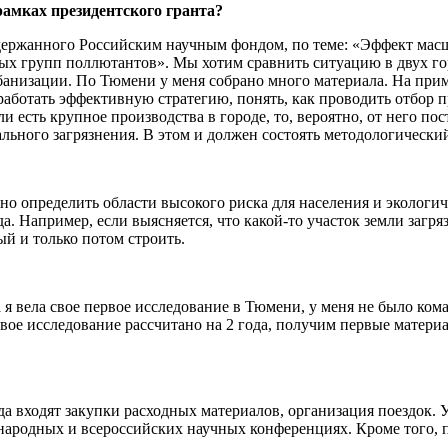
 рамках президентского гранта?
ддержанного Российским научным фондом, по теме: «Эффект мас
ных групп поллютантов». Мы хотим сравнить ситуацию в двух г
низации. По Тюмени у меня собрано много материала. На пример
работать эффективную стратегию, понять, как проводить отбор 
и есть крупное производства в городе, то, вероятно, от него п
льного загрязнения. В этом и должен состоять методологический
но определить области высокого риска для населения и экологи
. Например, если выясняется, что какой-то участок земли загряз
ый и только потом строить.
 я вела свое первое исследование в Тюмени, у меня не было кома
вое исследование рассчитано на 2 года, получим первые матери
да входят закупки расходных материалов, организация поездок. 
ународных и всероссийских научных конференциях. Кроме того,