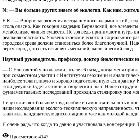
N: — Вы больше других знаете об экологии. Как нам, жите
Е.К.: — Вопрос загрязнения всегда немного алармистский, люди
столь опасно. Как говорил академик Вернадский, все элементы 
метаболизме живых существ. Не зря ведь принимают внутрь цин
реальная опасность. Уровень экономического и социального ра
городская среда должна становиться более благополучной. Над
черту города, то есть оставлять меньший экологический след.
Научный руководитель, профессор, доктор биологических 
— С Елизаветой я познакомилась лет 6 назад, когда меня при
при совместном участии с Институтом геохимии и аналитическ
наиболее талантливую и хорошо подготовленную аспирантку. К
этой девушки будет активный творческий рост. Наше сотруднич
фундаментальных исследований проходила стажировку под мои
Лизу отличают большое трудолюбие и самостоятельность в пост
наши исследования эколого-геохимическую направленность, ч
защитила кандидатскую диссертацию и уже как молодой кандид
Я очень рада, что когда-то давно я участвовала в конференции
Просмотров: 4147