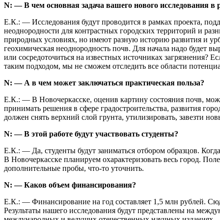
N: — В чем основная задача вашего нового исследования в
Е.К.: — Исследования будут проводится в рамках проекта, по
неоднородности для контрастных городских территорий и раз
природных условиях, но имеют разную историю развития и урба
геохимическая неоднородность почв. Для начала надо будет вы
или сосредоточиться на известных источниках загрязнения? Есл
таким подходом, мы не сможем отследить все области потенциа
N: — А в чем может заключаться практическая польза?
Е.К.: — В Новочеркасске, оценив картину состояния почв, мож
принимать решения в сфере градостроительства, развития города
должен снять верхний слой грунта, утилизировать, завезти нов
N: — В этой работе будут участвовать студенты?
Е.К.: — Да, студенты будут заниматься отбором образцов. Когда
В Новочеркасске планируем охарактеризовать весь город. Поле
дополнительные пробы, что-то уточнить.
N: — Каков объем финансирования?
Е.К.: — Финансирование на год составляет 1,5 млн рублей. Сю
Результаты нашего исследования будут представлены на межд
международных и ведущих отечественных научных изданиях.