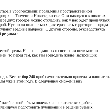
штаба в урбогеохимии: проявления пространственной
ородах — Тюмени и Новочеркасске. Они находятся в похожих
е двух городов можно отследить, как у нас будет проявляться
проб. Нужно ли полностью характеризовать территорию города
оступают вредные выбросы. С другой стороны, руководствуясь
 результат.
ческой среды. На основе данных о состоянии почв можно
нен, то перед тем, как там возводить жилье, застройщик
нды. Весь отбор 240 проб самостоятельно провела за одно лето.
алы уже в этом году. В следующем сможем взять
У нас большой объем полевых и аналитических работ.
 планируем подготовить публикации в рецензируемых