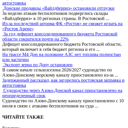
автостоянка
Донские продавцы «Вайлдберриз» остановили отгрузки
За неделю атакам беспилотников подверглись склады
«Вайлдберриз» в 10 регионах страны. В Ростовской
...
Из-за последствий шторма ФК «Ростов» не сможет играть на
«Ростов Арене»
За год дефицит консолидированного бюджета Ростовской
области сократился почти на 22%
Дефицит консолидированного бюджета Ростовской области,
который включает в себя бюджет региона и его
...
На трассе М4 Дон на половине АЗС нет топлива полностью
или частично
Экспорт зерна по Дону остановлен
В самом начале сельхозсезона 2026/2027 судоходство по
Азово-Донскому морскому каналу приостановлено из-за
...
Задержанный рассказал, как загорелись ростовская заправка и
автостоянка
Судоходство через Азово-Донской канал приостановлено на
неопределенный срок
Судоходство по Азово-Донскому каналу приостановлено с 10
июля в связи с атаками беспилотников на суда
...
ЧИТАЙТЕ ТАКЖЕ