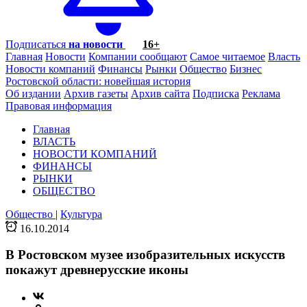
Подписаться
на новости
16+
Главная
Новости
Компании сообщают
Самое читаемое
Власть
Новости компаний
Финансы
Рынки
Общество
Бизнес
Ростовской области: новейшая история
Об издании
Архив газеты
Архив сайта
Подписка
Реклама
Правовая информация
Главная
ВЛАСТЬ
НОВОСТИ КОМПАНИЙ
ФИНАНСЫ
РЫНКИ
ОБЩЕСТВО
Общество
|
Культура
16.10.2014
В Ростовском музее изобразительных искусств
покажут древнерусские иконы