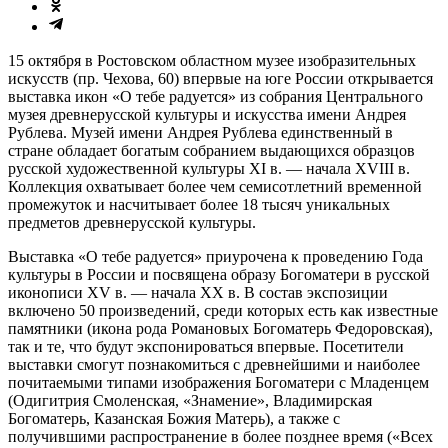
15 октября в Ростовском областном музее изобразительных
искусств (пр. Чехова, 60) впервые на юге России открывается
выставка икон «О тебе радуется» из собрания Центрального
музея древнерусской культуры и искусства имени Андрея
Рублева. Музей имени Андрея Рублева единственный в
стране обладает богатым собранием выдающихся образцов
русской художественной культуры XI в. — начала XVIII в.
Коллекция охватывает более чем семисотлетний временной
промежуток и насчитывает более 18 тысяч уникальных
предметов древнерусской культуры.
Выставка «О тебе радуется» приурочена к проведению Года
культуры в России и посвящена образу Богоматери в русской
иконописи XV в. — начала XX в. В состав экспозиции
включено 50 произведений, среди которых есть как известные
памятники (икона рода Романовых Богоматерь Федоровская),
так и те, что будут экспонироваться впервые. Посетители
выставки смогут познакомиться с древнейшими и наиболее
почитаемыми типами изображения Богоматери с Младенцем
(Одигитрия Смоленская, «Знамение», Владимирская
Богоматерь, Казанская Божия Матерь), а также с
получившими распространение в более позднее время («Всех