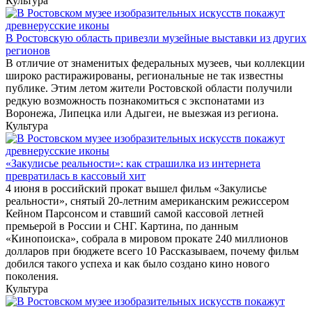
Культура
В Ростовскую область привезли музейные выставки из других
регионов
В отличие от знаменитых федеральных музеев, чьи коллекции
широко растиражированы, региональные не так известны
публике. Этим летом жители Ростовской области получили
редкую возможность познакомиться с экспонатами из
Воронежа, Липецка или Адыгеи, не выезжая из региона.
Культура
«Закулисье реальности»: как страшилка из интернета
превратилась в кассовый хит
4 июня в российский прокат вышел фильм «Закулисье
реальности», снятый 20-летним американским режиссером
Кейном Парсонсом и ставший самой кассовой летней
премьерой в России и СНГ. Картина, по данным
«Кинопоиска», собрала в мировом прокате 240 миллионов
долларов при бюджете всего 10 Рассказываем, почему фильм
добился такого успеха и как было создано кино нового
поколения.
Культура