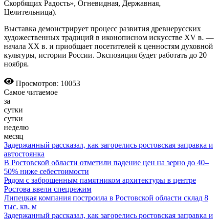
Скорбящих Радость», Огневидная, Державная,
Целительница).
Выставка демонстрирует процесс развития древнерусских
художест­венных традиций в иконописном искусстве XV в. —
начала XX в. и приобщает посетителей к ценностям духовной
культуры, истории России. Экспозиция будет работать до 20
ноября.
Просмотров: 10053
Самое читаемое
за
сутки
сутки
неделю
месяц
Задержанный рассказал, как загорелись ростовская заправка и
автостоянка
В Ростовской области отметили падение цен на зерно до 40–
50% ниже себестоимости
Рядом с заброшенным памятником архитектуры в центре
Ростова ввели спецрежим
Липецкая компания построила в Ростовской области склад 8
тыс. кв. м
Задержанный рассказал, как загорелись ростовская заправка и