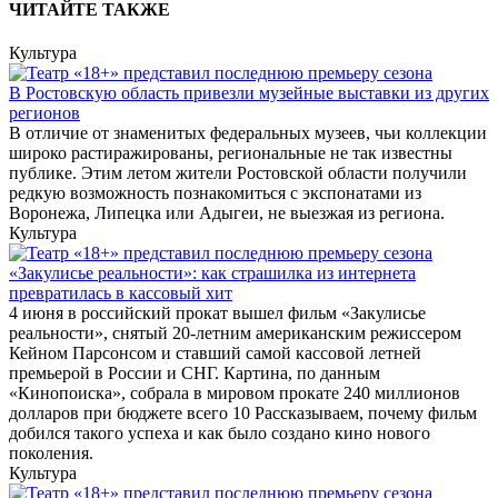
ЧИТАЙТЕ ТАКЖЕ
Культура
В Ростовскую область привезли музейные выставки из других
регионов
В отличие от знаменитых федеральных музеев, чьи коллекции
широко растиражированы, региональные не так известны
публике. Этим летом жители Ростовской области получили
редкую возможность познакомиться с экспонатами из
Воронежа, Липецка или Адыгеи, не выезжая из региона.
Культура
«Закулисье реальности»: как страшилка из интернета
превратилась в кассовый хит
4 июня в российский прокат вышел фильм «Закулисье
реальности», снятый 20-летним американским режиссером
Кейном Парсонсом и ставший самой кассовой летней
премьерой в России и СНГ. Картина, по данным
«Кинопоиска», собрала в мировом прокате 240 миллионов
долларов при бюджете всего 10 Рассказываем, почему фильм
добился такого успеха и как было создано кино нового
поколения.
Культура