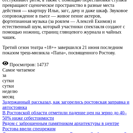
превращают сценическое пространство в разные места
действия — квартиру Ильи, загс, дачу и даже шкаф. Звуковое
сопровождение в пьесе — живое пение актеров,
фортепианная музыка (за роялем — Алексей Екимов) и
естественный шум, который участники спектакля создают с
помощью ножниц, страниц глянцевого журнала и чайных
чашек.
Третий сезон театра «18+» завершился 21 июня последним
показом треш-мюзикла «Папа», посвященного Ростову.
Просмотров: 14737
Самое читаемое
за
сутки
сутки
неделю
месяц
Задержанный рассказал, как загорелись ростовская заправка и
автостоянка
В Ростовской области отметили падение цен на зерно до 40–
50% ниже себестоимости
Рядом с заброшенным памятником архитектуры в центре
Ростова ввели спецрежим