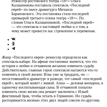
Режиссер ростовского театра «18+» Ольга
Калашникова поставила спектакль «Последний
еврей» по пьесе драматурга Михаила
Барановского. Эта постановка стала последней
премьерой третьего сезона театра «18+». По
словам Ольги Калашниковой, «Последний еврей»
— это спектакль о настоящей любви и о том, к
чему может привести нас стремление к переменам.
Жанр «Последнего еврея» режиссер определила как
спектакль-кабаре. На афише постановки значится, что это
история о любви и отчаянном желании изменить судьбу.
Действительно, главные герои спектакля пытаются что-то
поменять в своей жизни: Илье уже за тридцать, он —
несостоявшийся драматург в разводе, тот самый «последний
еврей», который живет с мамой. Анна — деловая женщина, в
одиночку воспитывающая сына. В отчаянной попытке
изменить свою жизнь она решает заключить с Ильей
фиктивный брак, чтобы уехать в Германию. Но судьба
распоряжается жизнью этих двух людей совсем по-другому.