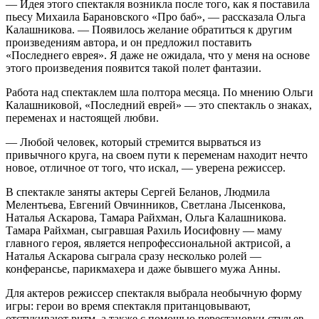
— Идея этого спектакля возникла после того, как я поставила
пьесу Михаила Барановского «Про баб», — рассказала Ольга
Калашникова. — Появилось желание обратиться к другим
произведениям автора, и он предложил поставить
«Последнего еврея». Я даже не ожидала, что у меня на основе
этого произведения появится такой полет фантазии.
Работа над спектаклем шла полтора месяца. По мнению Ольги
Калашниковой, «Последний еврей» — это спектакль о знаках,
переменах и настоящей любви.
— Любой человек, который стремится вырваться из
привычного круга, на своем пути к переменам находит нечто
новое, отличное от того, что искал, — уверена режиссер.
В спектакле заняты актеры Сергей Беланов, Людмила
Мелентьева, Евгений Овчинников, Светлана Лысенкова,
Наталья Аскарова, Тамара Райхман, Ольга Калашникова.
Тамара Райхман, сыгравшая Рахиль Иосифовну — маму
главного героя, является непрофессиональной актрисой, а
Наталья Аскарова сыграла сразу несколько ролей —
конферансье, парикмахера и даже бывшего мужа Анны.
Для актеров режиссер спектакля выбрала необычную форму
игры: герои во время спектакля пританцовывают,
отстукивают ритм, а также с помощью перестановки стульев