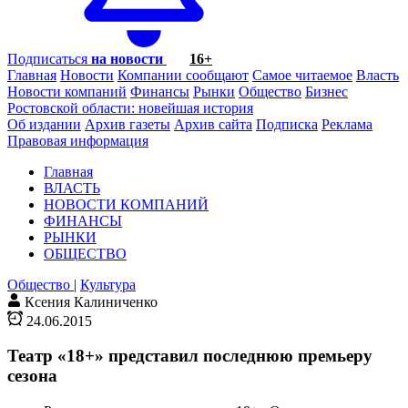
Подписаться
на новости
16+
Главная
Новости
Компании сообщают
Самое читаемое
Власть
Новости компаний
Финансы
Рынки
Общество
Бизнес
Ростовской области: новейшая история
Об издании
Архив газеты
Архив сайта
Подписка
Реклама
Правовая информация
Главная
ВЛАСТЬ
НОВОСТИ КОМПАНИЙ
ФИНАНСЫ
РЫНКИ
ОБЩЕСТВО
Общество
|
Культура
Ксения Калиниченко
24.06.2015
Театр «18+» представил последнюю премьеру
сезона