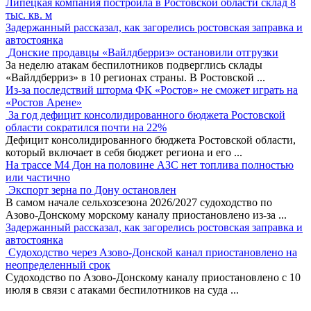
Липецкая компания построила в Ростовской области склад 8
тыс. кв. м
Задержанный рассказал, как загорелись ростовская заправка и
автостоянка
Донские продавцы «Вайлдберриз» остановили отгрузки
За неделю атакам беспилотников подверглись склады
«Вайлдберриз» в 10 регионах страны. В Ростовской
...
Из-за последствий шторма ФК «Ростов» не сможет играть на
«Ростов Арене»
За год дефицит консолидированного бюджета Ростовской
области сократился почти на 22%
Дефицит консолидированного бюджета Ростовской области,
который включает в себя бюджет региона и его
...
На трассе М4 Дон на половине АЗС нет топлива полностью
или частично
Экспорт зерна по Дону остановлен
В самом начале сельхозсезона 2026/2027 судоходство по
Азово-Донскому морскому каналу приостановлено из-за
...
Задержанный рассказал, как загорелись ростовская заправка и
автостоянка
Судоходство через Азово-Донской канал приостановлено на
неопределенный срок
Судоходство по Азово-Донскому каналу приостановлено с 10
июля в связи с атаками беспилотников на суда
...