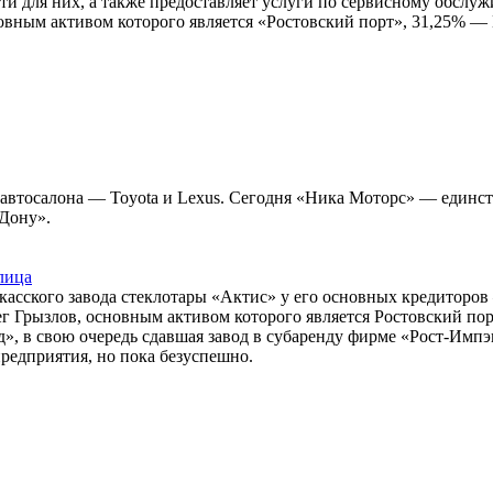
ти для них, а также предоставляет услуги по сервисному обслу
новным активом которого является «Ростовский порт», 31,25%
 автосалона — Toyota и Lexus. Сегодня «Ника Моторс» — единст
-Дону».
лица
касского завода стеклотары «Актис» у его основных кредиторо
 Грызлов, основным активом которого является Ростовский порт.
», в свою очередь сдавшая завод в субаренду фирме «Рост-Имп
предприятия, но пока безуспешно.