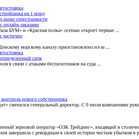
автостоянка
астройщика на 1 млрд
0% ниже себестоимости
с онлайн-заказами
база БУМ» и «Красная полка» осенью откроет первые
...
и частично
-Донскому морскому каналу приостановлено из-за
...
автостоянка
еопределенный срок
ля в связи с атаками беспилотников на суда
...
 контроль нового собственника
т» сменился генеральный директор. С 9 июля компаниями руко
венный зерновой оператор «ОЗК Трейдинг», входящий в столичн
ния завершила с рекордным в своей истории чистым убытком в ра