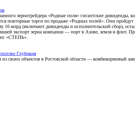
ов
ванного зернотрейдера «Родные поля» гигантские дивиденды, ко
ятся повторные торги по продаже «Родных полей». Они пройдут 
му 16 млрд (включают дивиденды и исполнительский сбор), ос
тившей экспорт зерна компании — порт в Азове, земля и флот. 
инг «СТЕПЬ».
поселке Глубоком
 из своих объектов в Ростовской области — комбикормовый зав