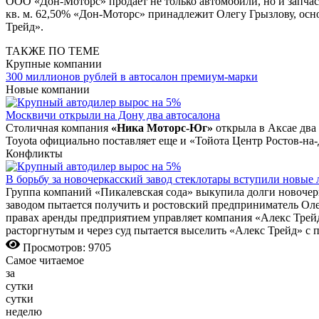
ООО «Дон-Моторс» продает не только автомобили, но и запчас
кв. м. 62,50% «Дон-Моторс» принадлежит Олегу Грызлову, ос
Трейд».
ТАКЖЕ ПО ТЕМЕ
Крупные компании
300 миллионов рублей в автосалон премиум-марки
Новые компании
Москвичи открыли на Дону два автосалона
Столичная компания
«Ника Моторс-Юг»
открыла в Аксае два
Toyota официально поставляет еще и «Тойота Центр Ростов-на
Конфликты
В борьбу за новочеркасский завод стеклотары вступили новые 
Группа компаний «Пикалевская сода» выкупила долги новочер
заводом пытается получить и ростовский предприниматель Олег
правах аренды предприятием управляет компания «Алекс Трейд
расторгнутым и через суд пытается выселить «Алекс Трейд» с 
Просмотров: 9705
Самое читаемое
за
сутки
сутки
неделю