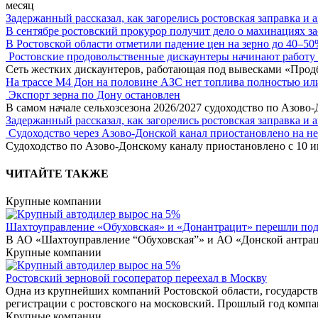
месяц
Задержанный рассказал, как загорелись ростовская заправка и 
В сентябре ростовский прокурор получит дело о махинациях з
В Ростовской области отметили падение цен на зерно до 40–5
Ростовские продовольственные дискаунтеры начинают работу 
Сеть жестких дискаунтеров, работающая под вывесками «Прод
На трассе М4 Дон на половине АЗС нет топлива полностью ил
Экспорт зерна по Дону остановлен
В самом начале сельхозсезона 2026/2027 судоходство по Азово
Задержанный рассказал, как загорелись ростовская заправка и 
Судоходство через Азово-Донской канал приостановлено на н
Судоходство по Азово-Донскому каналу приостановлено с 10 ию
ЧИТАЙТЕ ТАКЖЕ
Крупные компании
Шахтоуправление «Обуховская» и «Донантрацит» перешли под
В АО «Шахтоуправление “Обуховская”» и АО «Донской антраци
Крупные компании
Ростовский зерновой госоператор переехал в Москву
Одна из крупнейших компаний Ростовской области, государст
регистрации с ростовского на московский. Прошлый год компа
Крупные компании