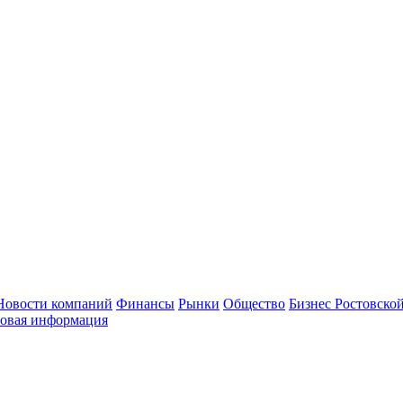
Новости компаний
Финансы
Рынки
Общество
Бизнес Ростовской
овая информация