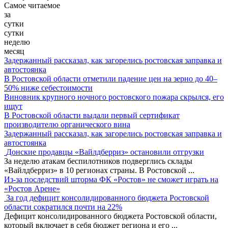
Самое читаемое
за
сутки
сутки
неделю
месяц
Задержанный рассказал, как загорелись ростовская заправка и
автостоянка
В Ростовской области отметили падение цен на зерно до 40–
50% ниже себестоимости
Виновник крупного ночного ростовского пожара скрылся, его
ищут
В Ростовской области выдали первый сертификат
производителю органического вина
Задержанный рассказал, как загорелись ростовская заправка и
автостоянка
Донские продавцы «Вайлдберриз» остановили отгрузки
За неделю атакам беспилотников подверглись склады
«Вайлдберриз» в 10 регионах страны. В Ростовской
...
Из-за последствий шторма ФК «Ростов» не сможет играть на
«Ростов Арене»
За год дефицит консолидированного бюджета Ростовской
области сократился почти на 22%
Дефицит консолидированного бюджета Ростовской области,
который включает в себя бюджет региона и его
...