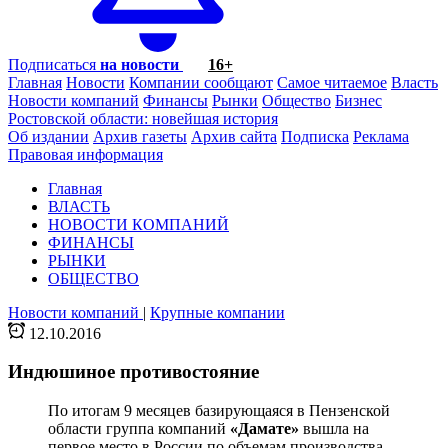
Подписаться
на новости
16+
Главная
Новости
Компании сообщают
Самое читаемое
Власть
Новости компаний
Финансы
Рынки
Общество
Бизнес
Ростовской области: новейшая история
Об издании
Архив газеты
Архив сайта
Подписка
Реклама
Правовая информация
Главная
ВЛАСТЬ
НОВОСТИ КОМПАНИЙ
ФИНАНСЫ
РЫНКИ
ОБЩЕСТВО
Новости компаний
|
Крупные компании
12.10.2016
Индюшиное противостояние
По итогам 9 месяцев базирующаяся в Пензенской
области группа компаний
«Дамате»
вышла на
первое место в России по объемам производства