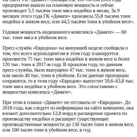
предприятие вышло на плановую мощность и сейчас
производит 5,5 тысячи тонн мяса индейки в месяц. За 9
месяцев этого года ГК «Дамате» произвела 55,8 тысячи тонн
индейки в живом весе, или 44,5 тысячи тонн в убойном весе».
Годовая мощность индюшиного комплекса «Дамате» — 60
тыс. тонн мяса в убойном весе.
Пресс-служба «Евродона» на минувшей неделе сообщила о
том, что всего агрохолдингом в этом году планируется
произвести 75 тыс. тонн мяса индейки в живом весе и более
120 тыс. тонн в 2017-м году. В прош­лом году, по данным
пресс-службы, было выпущено 47 тыс. тонн в живом весе,
или около 40 тыс. тонн в убойном. Если данные пропорции
сохранятся, то в этом году «Евродон» выпустит 59,6–63,8 тыс.
тонн мяса индейки в убойном весе. Это сопоставимо с
мощностью комплекса «Дамате».
При этом в планах «Дамате» не отставать от «Евродона». До
2018 года, как следует из информации на сайте компании, она
вложит дополнительно 12,8 млрд в расширение проекта по
производству индейки и расширит существующие
производственные мощности до 130 тысяч тонн в живом весе,
или 100 тысяч тонн в убойном весе, в год.