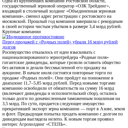
Одна из крупнейших компаний Ростовской области,
государственный зерновой оператор «ОЗК Трейдинг»,
входящий в столичный холдинг «Объединенная зерновая
компания», сменил адрес регистрации с ростовского на
московский. Прошлый год компания завершила с рекордным
в своей истории чистым убытком в размере 3,4 млрд рублей.
Крупные компании
Перед продажей с «Родных полей» убрали 16 млрд рублей
долгов
Росимущество отказалось от идеи взыскивать с
национализированного зернотрейдера «Родные поля»
гигантские дивиденды, которые грозили оставить общество
без активов и делали бессмысленной его продажу на
аукционе. В начале июля состоятся повторные торги по
продаже «Родных полей». Они пройдут на понижение в
диапазоне 11,7–5,85 млрд рублей. Перед новыми торгами
компанию освободили от обязательств на сумму 16 млрд
(включают дивиденды и исполнительский сбор), остались
только долги по доначисленным таможенным пошлинам на
3,5 млрд. По сути, продается следующее имущество
прекратившей экспорт зерна компании — порт в Азове, земля
и флот. Предыдущая попытка продать компанию с долгом по
дивидендам выглядела нелепо. К новым торгам проявил
интерес Агрохолдинг «СТЕПЬ».