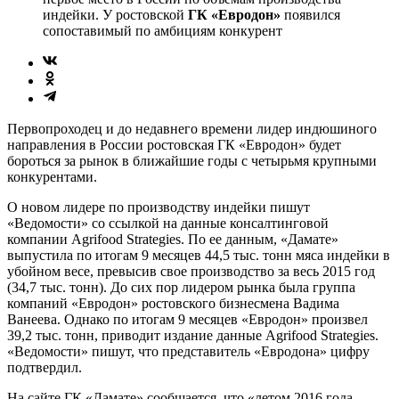
индейки. У ростовской
ГК
«Е
вродон»
появился
сопоставимый по амбициям конкурент
Первопроходец и до недавнего времени лидер индюшиного
направления в России ростовская ГК «Евродон» будет
бороться за рынок в ближайшие годы с четырьмя крупными
конкурентами.
О новом лидере по производству индейки пишут
«Ведомости» со ссылкой на данные консалтинговой
компании Agrifood Strategies. По ее данным, «Дамате»
выпустила по итогам 9 месяцев 44,5 тыс. тонн мяса индейки в
убойном весе, превысив свое производство за весь 2015 год
(34,7 тыс. тонн). До сих пор лидером рынка была группа
компаний «Евродон» ростовского бизнесмена Вадима
Ванеева. Однако по итогам 9 месяцев «Евродон» произвел
39,2 тыс. тонн, приводит издание данные Agrifood Strategies.
«Ведомости» пишут, что представитель «Евродона» цифру
подтвердил.
На сайте ГК «Дамате» сообщается, что «летом 2016 года