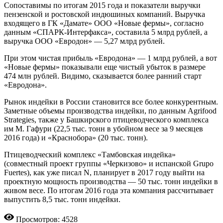
Сопоставимы по итогам 2015 года и показатели выручки
пензенской и ростовской индюшиных компаний. Выручка
входящего в ГК «Дамате» ООО «Новые фермы», согласно
данным «СПАРК-Интерфакса», составила 5 млрд рублей, а
выручка ООО «Евродон» — 5,27 млрд рублей.
При этом чистая прибыль «Евродона» — 1 млрд рублей, а вот
«Новые фермы» показывали еще чистый убыток в размере
474 млн рублей. Видимо, сказывается более ранний старт
«Евродона».
Рынок индейки в России становится все более конкурентным.
Заметные объемы производства индейки, по данным Agrifood
Strategies, также у Башкирского птицеводчес­кого комплекса
им М. Гафури (22,5 тыс. тонн в убойном весе за 9 месяцев
2016 года) и «Краснобора» (20 тыс. тонн).
Птицеводческий комплекс «Тамбовская индейка»
(совместный проект группы «Черкизово» и испанской Grupo
Fuertes), как уже писал N, планирует в 2017 году выйти на
проектную мощность производства — 50 тыс. тонн индейки в
живом весе. По итогам 2016 года эта компания рассчитывает
выпустить 8,5 тыс. тонн индейки.
Просмотров: 4528