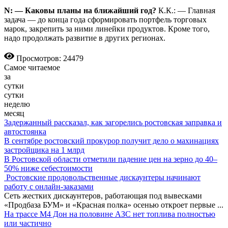
N: — Каковы планы на ближайший год?
К.К.: — Главная
задача — до конца года сформировать портфель торговых
марок, закрепить за ними линейки продуктов. Кроме того,
надо продолжать развитие в других регионах.
Просмотров: 24479
Самое читаемое
за
сутки
сутки
неделю
месяц
Задержанный рассказал, как загорелись ростовская заправка и
автостоянка
В сентябре ростовский прокурор получит дело о махинациях
застройщика на 1 млрд
В Ростовской области отметили падение цен на зерно до 40–
50% ниже себестоимости
Ростовские продовольственные дискаунтеры начинают
работу с онлайн-заказами
Сеть жестких дискаунтеров, работающая под вывесками
«Продбаза БУМ» и «Красная полка» осенью откроет первые
...
На трассе М4 Дон на половине АЗС нет топлива полностью
или частично