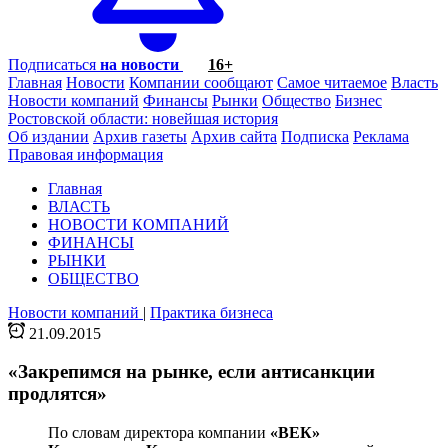
Подписаться
на новости
16+
Главная
Новости
Компании сообщают
Самое читаемое
Власть
Новости компаний
Финансы
Рынки
Общество
Бизнес
Ростовской области: новейшая история
Об издании
Архив газеты
Архив сайта
Подписка
Реклама
Правовая информация
Главная
ВЛАСТЬ
НОВОСТИ КОМПАНИЙ
ФИНАНСЫ
РЫНКИ
ОБЩЕСТВО
Новости компаний
|
Практика бизнеса
21.09.2015
«Закрепимся на рынке, если антисанкции
продлятся»
По словам директора компании
«ВЕК»