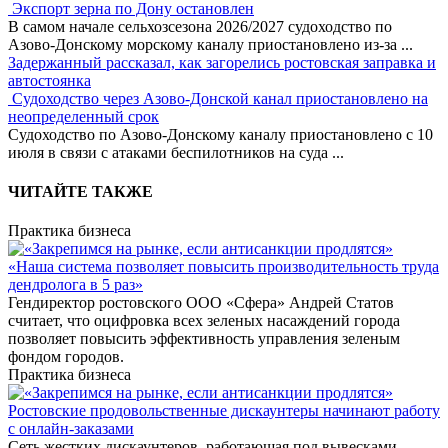
Экспорт зерна по Дону остановлен
В самом начале сельхозсезона 2026/2027 судоходство по
Азово-Донскому морскому каналу приостановлено из-за
...
Задержанный рассказал, как загорелись ростовская заправка и
автостоянка
Судоходство через Азово-Донской канал приостановлено на
неопределенный срок
Судоходство по Азово-Донскому каналу приостановлено с 10
июля в связи с атаками беспилотников на суда
...
ЧИТАЙТЕ ТАКЖЕ
Практика бизнеса
«Наша система позволяет повысить производительность труда
дендролога в 5 раз»
Гендиректор ростовского ООО «Сфера» Андрей Статов
считает, что оцифровка всех зеленых насаждений города
позволяет повысить эффективность управления зеленым
фондом городов.
Практика бизнеса
Ростовские продовольственные дискаунтеры начинают работу
с онлайн-заказами
Сеть жестких дискаунтеров, работающая под вывесками