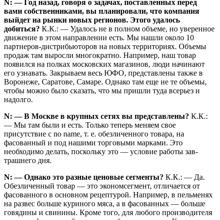
N: — Год назад, говоря о задачах, поставленных перед
вами собственниками, вы планировали, что компания
выйдет на рынки новых регионов. Этого удалось
добиться?
К.К.: — Удалось не в полном объеме, но уверенное
движение в этом направлении есть. Мы нашли около 10
партнеров-дистрибьюторов на новых территориях. Объемы
продаж там выросли многократно. Например, наш товар
появился на полках московских магазинов, люди начинают
его узнавать. Закрываем весь ЮФО, представлены также в
Воронеже, Саратове, Самаре. Однако там еще не те объемы,
чтобы можно было сказать, что мы пришли туда всерьез и
надолго.
N: — В Москве в крупных сетях вы представлены?
К.К.:
— Мы там были и есть. Только теперь меняем свое
присутствие с no name, т. е. обез­личенного товара, на
фасованный и под нашими торговыми марками. Это
необходимо делать, поскольку это — условие работы зав­
трашнего дня.
N: — Однако это разные ценовые сегменты?
К.К.: — Да.
Обезличенный товар — это экономсегмент, отличается от
фасованного в основном рецептурой. Например, в пельменях
на развес больше куриного мяса, а в фасованных — больше
говядины и свинины. Кроме того, для любого производителя