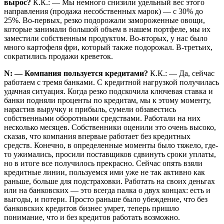
вырос?
К.К.: — Мы немного снизили удельный вес этого
направления (продажа несобственных марок) — с 30% до
25%. Во-первых, резко подорожали замороженные овощи,
которые занимали большой объем в нашем портфеле, мы их
заместили собственным продуктом. Во-вторых, у нас было
много картофеля фри, который также подорожал. В-третьих,
сократились продажи креветок.
N: — Компания пользуется кредитами?
К.К.: — Да, сейчас
работаем с тремя банками. С кредитной нагрузкой получилась
удачная ситуация. Когда резко подскочила ключевая ставка и
банки подняли проценты по кредитам, мы к этому моменту,
нарастив выручку и прибыль, сумели обзавестись
собственными оборотными средствами. Работали на них
несколько месяцев. Собственники оценили это очень высоко,
сказав, что компания впервые работает без кредитных
средств. Конечно, в определенные моменты было тяжело, где-
то ужимались, просили поставщиков сдвинуть сроки уплаты,
но в итоге все получилось прекрасно. Сейчас опять взяли
кредитные линии, пользуемся ими уже не так активно как
раньше, больше для подстраховки. Работать на своих деньгах
или на банковских — это всегда палка о двух концах: есть и
выгоды, и потери. Просто раньше было убеждение, что без
банковских кредитов бизнес умрет, теперь пришло
понимание, что и без кредитов работать возможно.