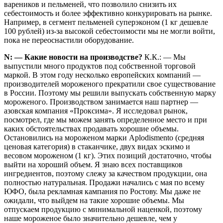
вареников и пельменей, что позволило снизить их
себестоимость и более эф­фективно конкурировать на рынке.
Например, в сегмент пельменей суперэконом (1 кг дешевле
100 рублей) из-за высокой себестоимости мы не могли войти,
пока не переоснас­тили оборудование.
N: — Какие новости на производстве?
К.К.: — Мы
выпустили много продуктов под собственной торговой
маркой. В этом году несколько европейских компаний —
производителей мороженого прекратили свое существование
в России. Поэтому мы решили выпускать собственную марку
мороженого. Производством занимается наш партнер —
азовская компания «Проксима». Я исследовал рынок,
посмотрел, где мы можем занять определенное место и при
каких обстоятельствах продавать хорошие объемы.
Остановились на мороженом марки Aplo­dismento (средняя
ценовая категория) в стаканчике, двух видах эскимо и
весовом мороженом (1 кг). Этих позиций достаточно, чтобы
выйти на хороший объем. Я знаю всех поставщиков
ингредиентов, поэтому слежу за качеством продукции, она
полностью натуральная. Продажи начались с мая по всему
ЮФО, была рекламная кампания по Ростову. Мы даже не
ожидали, что выйдем на такие хорошие объемы. Мы
отпускаем продукцию с минимальной наценкой, поэтому
наше мороженое было значительно дешевле, чем у