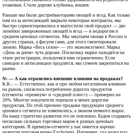
упаковки. Стали дороже клубника, вишня.
Раньше мы были дистрибьюторами овощей и ягод. Как только
нам из-за антисанкций закрыли некоторые контракты, мы
быстро сориентировались и выпустили свой продукт — две
линейки замороженных овощей и ягод — в недорогом и
среднем ценовых сегментах. Мы закупаем овощи в России и
других странах, а фасуем сами, для этого смонтировали
линию. Марка «Весь сезон» — это экономсегмент. Марка
«День за днем» чуть дороже. Поскольку марки находятся на
этапе регистрации, пользуемся ими ограниченно. Если
санкции и антисанкции продлятся, мы сумеем закрепиться на
рынке.
N: — А как отразились внешние влияния на продажах?
К.К.: — Естественно, как и при любом негативном влиянии
на рынок, снизилось потребление дорогих продуктов
(сегменты «премиум» и «средний плюс») — примерно на
20%. Многие покупатели перешли к менее дорогим
продуктам. По этой причине продажи продукции среднего
ценового сегмента не изменились, а эконом немного вырос.
На нашу стратегию развития это не повлияло. Будем создавать
несколько сильных торговых марок в разных ценовых
категориях. В премиум-сегменте у нас имеется хорошо
развитая торговая марка Exсluziano. Например, год назад под