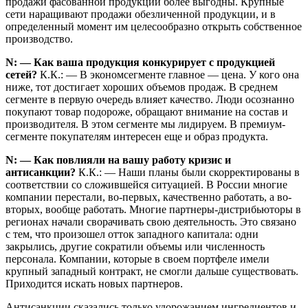
продажи фасованной продукции более выгодны. Крупные
сети наращивают продажи обезличенной продукции, и в
определенный момент им целесообразно открыть собственное
производство.
N: — Как ваша продукция конкурирует с продукцией
сетей?
К.К.: — В экономсегменте главное — цена. У кого она
ниже, тот достигает хороших объемов продаж. В среднем
сегменте в первую очередь влияет качество. Люди осознанно
покупают товар подороже, обращают внимание на состав и
производителя. В этом сегменте мы лидируем. В премиум-
сегменте покупателям интересен еще и образ продукта.
N: — Как повлияли на вашу работу кризис и
антисанкции?
К.К.: — Наши планы были скорректированы в
соответствии со сложившейся ситуацией. В России многие
компании перестали, во-первых, качественно работать, а во-
вторых, вообще работать. Многие партнеры-дистри­бью­торы в
регионах начали сворачивать свою деятельность. Это связано
с тем, что произошел отток западного капитала: одни
закрылись, другие сократили объемы или численность
персонала. Компании, которые в своем портфеле имели
крупный западный контракт, не смогли дальше существовать.
Приходится искать новых партнеров.
Антисанкции сказались только удорожанием ингредиентов и