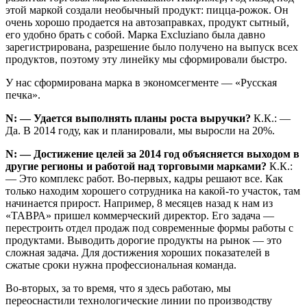
этой маркой создали необычный продукт: пицца-рожок. Он
очень хорошо продается на автозаправках, продукт сытный,
его удобно брать с собой. Марка Exсluziano была давно
зарегистрирована, разрешение было получено на выпуск всех
продуктов, поэтому эту линейку мы сформировали быстро.
У нас сформирована марка в экономсегменте — «Русская
печка».
N: — Удается выполнять планы роста выручки?
К.К.: —
Да. В 2014 году, как и планировали, мы выросли на 20%.
N: — Достижение целей за 2014 год объясняется выходом в
другие регионы и работой над торговыми марками?
К.К.:
— Это комплекс работ. Во-первых, кадры решают все. Как
только находим хорошего сотрудника на какой-то участок, там
начинается прирост. Например, 8 месяцев назад к нам из
«ТАВРА» пришел коммерческий директор. Его задача —
перестроить отдел продаж под современные формы работы с
продуктами. Выводить дорогие продукты на рынок — это
сложная задача. Для достижения хороших показателей в
сжатые сроки нужна профессиональная команда.
Во-вторых, за то время, что я здесь работаю, мы
переоснастили технологические линии по производству