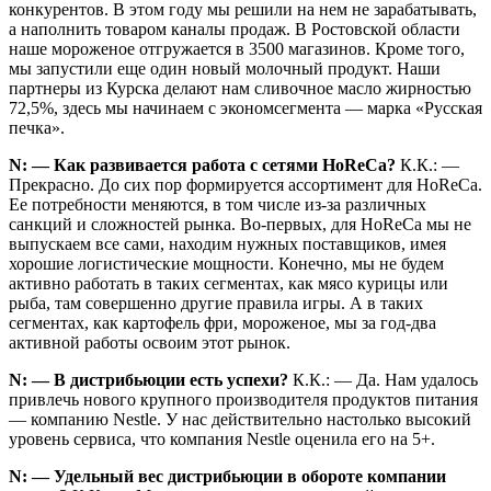
конкурентов. В этом году мы решили на нем не зарабатывать,
а наполнить товаром каналы продаж. В Ростовской области
наше мороженое отгружается в 3500 магазинов. Кроме того,
мы запустили еще один новый молочный продукт. Наши
партнеры из Курска делают нам сливочное масло жирностью
72,5%, здесь мы начинаем с экономсегмента — марка «Русская
печка».
N: — Как развивается работа с сетями Ho­ReCa?
К.К.: —
Прекрасно. До сих пор формируется ассортимент для HoReCa.
Ее потребности меняются, в том числе из-за различных
санкций и сложностей рынка. Во-первых, для HoReCa мы не
выпускаем все сами, находим нужных поставщиков, имея
хорошие логистические мощности. Конечно, мы не будем
активно работать в таких сегментах, как мясо курицы или
рыба, там совершенно другие правила игры. А в таких
сегментах, как картофель фри, мороженое, мы за год-два
активной работы освоим этот рынок.
N: — В дистрибьюции есть успехи?
К.К.: — Да. Нам удалось
привлечь нового крупного производителя продуктов питания
— компанию Nestle. У нас действительно настолько высокий
уровень сервиса, что компания Nestle оценила его на 5+.
N: — Удельный вес дистрибьюции в обороте компании