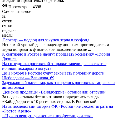
заседании правительства региона.
Просмотров: 4398
Самое читаемое
за
сутки
сутки
неделю
месяц
Блокада — подвод для закупок зерна в госфонд
Неплохой урожай давал надежду донским производителям
зерна поправить финансовое положение после
...
К сентябрю в Ростове начнут продавать косметику «Глория
Джинс»
На сотрудника ростовской заправки завели дело в связи с
ночным пожаром 5 августа
До 1 ноября в Ростове будут закрывать половину дороги
Шеболдаева — Вавилова, 69
Задержанный рассказал, как загорелись ростовская заправка и
автостоянка
Донские продавцы «Вайлдберриз» остановили отгрузки
За неделю атакам беспилотников подверглись склады
«Вайлдберриз» в 10 регионах страны. В Ростовской
...
Из-за последствий шторма ФК «Ростов» не сможет играть на
«Ростов Арене»
«Нужно вернуть уважение к профессии учителя»