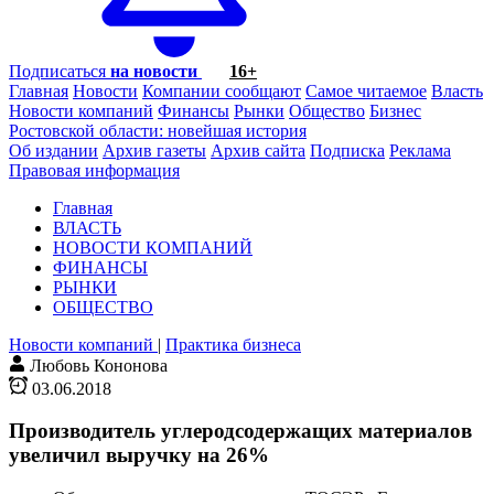
Подписаться
на новости
16+
Главная
Новости
Компании сообщают
Самое читаемое
Власть
Новости компаний
Финансы
Рынки
Общество
Бизнес
Ростовской области: новейшая история
Об издании
Архив газеты
Архив сайта
Подписка
Реклама
Правовая информация
Главная
ВЛАСТЬ
НОВОСТИ КОМПАНИЙ
ФИНАНСЫ
РЫНКИ
ОБЩЕСТВО
Новости компаний
|
Практика бизнеса
Любовь Кононова
03.06.2018
Производитель углеродсодержащих материалов
увеличил выручку на 26%