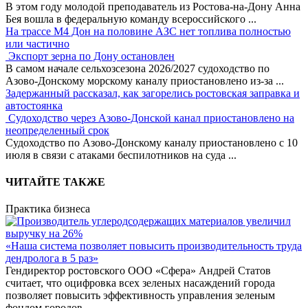
В этом году молодой преподаватель из Ростова-на-Дону Анна
Бея вошла в федеральную команду всероссийского
...
На трассе М4 Дон на половине АЗС нет топлива полностью
или частично
Экспорт зерна по Дону остановлен
В самом начале сельхозсезона 2026/2027 судоходство по
Азово-Донскому морскому каналу приостановлено из-за
...
Задержанный рассказал, как загорелись ростовская заправка и
автостоянка
Судоходство через Азово-Донской канал приостановлено на
неопределенный срок
Судоходство по Азово-Донскому каналу приостановлено с 10
июля в связи с атаками беспилотников на суда
...
ЧИТАЙТЕ ТАКЖЕ
Практика бизнеса
«Наша система позволяет повысить производительность труда
дендролога в 5 раз»
Гендиректор ростовского ООО «Сфера» Андрей Статов
считает, что оцифровка всех зеленых насаждений города
позволяет повысить эффективность управления зеленым
фондом городов.