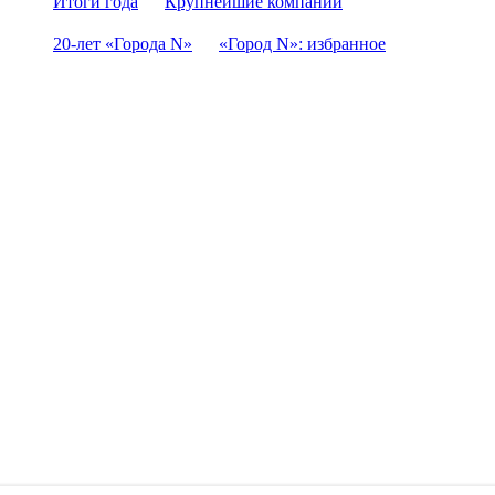
Итоги года
Крупнейшие компании
20-лет «Города N»
«Город N»: избранное