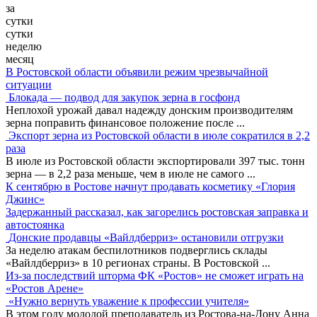
за
сутки
сутки
неделю
месяц
В Ростовской области объявили режим чрезвычайной
ситуации
Блокада — подвод для закупок зерна в госфонд
Неплохой урожай давал надежду донским производителям
зерна поправить финансовое положение после
...
Экспорт зерна из Ростовской области в июле сократился в 2,2
раза
В июле из Ростовской области экспортировали 397 тыс. тонн
зерна — в 2,2 раза меньше, чем в июле не самого
...
К сентябрю в Ростове начнут продавать косметику «Глория
Джинс»
Задержанный рассказал, как загорелись ростовская заправка и
автостоянка
Донские продавцы «Вайлдберриз» остановили отгрузки
За неделю атакам беспилотников подверглись склады
«Вайлдберриз» в 10 регионах страны. В Ростовской
...
Из-за последствий шторма ФК «Ростов» не сможет играть на
«Ростов Арене»
«Нужно вернуть уважение к профессии учителя»
В этом году молодой преподаватель из Ростова-на-Дону Анна