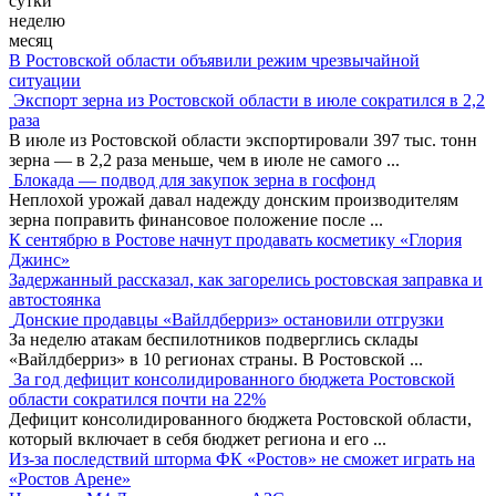
сутки
неделю
месяц
В Ростовской области объявили режим чрезвычайной
ситуации
Экспорт зерна из Ростовской области в июле сократился в 2,2
раза
В июле из Ростовской области экспортировали 397 тыс. тонн
зерна — в 2,2 раза меньше, чем в июле не самого
...
Блокада — подвод для закупок зерна в госфонд
Неплохой урожай давал надежду донским производителям
зерна поправить финансовое положение после
...
К сентябрю в Ростове начнут продавать косметику «Глория
Джинс»
Задержанный рассказал, как загорелись ростовская заправка и
автостоянка
Донские продавцы «Вайлдберриз» остановили отгрузки
За неделю атакам беспилотников подверглись склады
«Вайлдберриз» в 10 регионах страны. В Ростовской
...
За год дефицит консолидированного бюджета Ростовской
области сократился почти на 22%
Дефицит консолидированного бюджета Ростовской области,
который включает в себя бюджет региона и его
...
Из-за последствий шторма ФК «Ростов» не сможет играть на
«Ростов Арене»