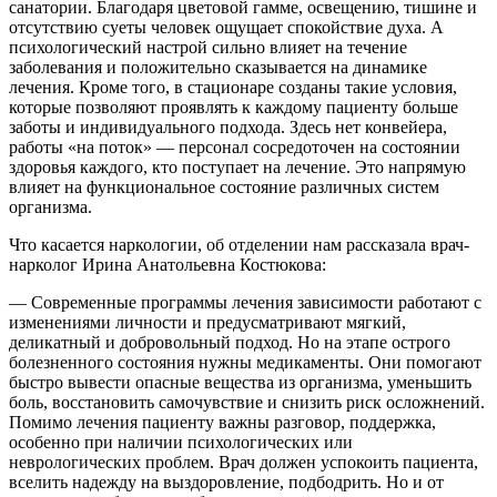
санатории. Благодаря цветовой гамме, освещению, тишине и
отсутствию суеты человек ощущает спокойствие духа. А
психологический настрой сильно влияет на течение
заболевания и положительно сказывается на динамике
лечения. Кроме того, в стационаре созданы такие условия,
которые позволяют проявлять к каждому пациенту больше
заботы и индивидуального подхода. Здесь нет конвейера,
работы «на поток» — персонал сосредоточен на состоянии
здоровья каждого, кто поступает на лечение. Это напрямую
влияет на функциональное состояние различных систем
организма.
Что касается наркологии, об отделении нам рассказала врач-
нарколог Ирина Анатольевна Костюкова:
— Современные программы лечения зависимости работают с
изменениями личности и предусматривают мягкий,
деликатный и добровольный подход. Но на этапе острого
болезненного состояния нужны медикаменты. Они помогают
быстро вывести опасные вещества из организма, уменьшить
боль, восстановить самочувствие и снизить риск осложнений.
Помимо лечения пациенту важны разговор, поддержка,
особенно при наличии психологических или
неврологических проблем. Врач должен успокоить пациента,
вселить надежду на выздоровление, подбодрить. Но и от