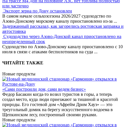
На трассе М4 Дон на половине АЗС нет топлива полностью
или частично
Экспорт зерна по Дону остановлен
В самом начале сельхозсезона 2026/2027 судоходство по
Азово-Донскому морскому каналу приостановлено из-за
...
Задержанный рассказал, как загорелись ростовская заправка и
автостоянка
Судоходство через Азово-Донской канал приостановлено на
неопределенный срок
Судоходство по Азово-Донскому каналу приостановлено с 10
июля в связи с атаками беспилотников на суда
...
ЧИТАЙТЕ ТАКЖЕ
Новые продукты
«Сами построили дом, сами ведем бизнес»
Федор Басакин когда-то возил туристов в горы, а теперь
создал место, куда люди приезжают за тишиной и красотой
природы. Его гостевой дом «Афрейм Дрим Хауз» — это
треугольный домик на берегу искусственного водоема в
Щепкинском лесу, построенный своими руками.
Новые продукты