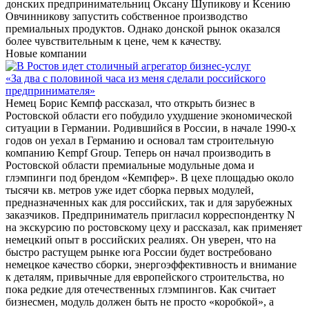
донских предпринимательниц Оксану Шупикову и Ксению
Овчинникову запустить собственное производство
премиальных продуктов. Однако донской рынок оказался
более чувствительным к цене, чем к качеству.
Новые компании
«За два с половиной часа из меня сделали российского
предпринимателя»
Немец Борис Кемпф рассказал, что открыть бизнес в
Ростовской области его побудило ухудшение экономической
ситуации в Германии. Родившийся в России, в начале 1990-х
годов он уехал в Германию и основал там строительную
компанию Kempf Group. Теперь он начал производить в
Ростовской области премиальные модульные дома и
глэмпинги под брендом «Кемпфер». В цехе площадью около
тысячи кв. метров уже идет сборка первых модулей,
предназначенных как для российских, так и для зарубежных
заказчиков. Предприниматель пригласил корреспондентку N
на экскурсию по ростовскому цеху и рассказал, как применяет
немецкий опыт в российских реалиях. Он уверен, что на
быстро растущем рынке юга России будет востребовано
немецкое качество сборки, энергоэффективность и внимание
к деталям, привычные для европейского строительства, но
пока редкие для отечественных глэмпингов. Как считает
бизнесмен, модуль должен быть не просто «коробкой», а