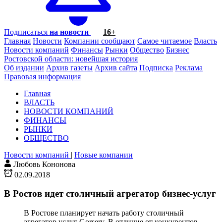
Подписаться
на новости
16+
Главная
Новости
Компании сообщают
Самое читаемое
Власть
Новости компаний
Финансы
Рынки
Общество
Бизнес
Ростовской области: новейшая история
Об издании
Архив газеты
Архив сайта
Подписка
Реклама
Правовая информация
Главная
ВЛАСТЬ
НОВОСТИ КОМПАНИЙ
ФИНАНСЫ
РЫНКИ
ОБЩЕСТВО
Новости компаний
|
Новые компании
Любовь Кононова
02.09.2018
В Ростов идет столичный агрегатор бизнес-услуг
В Ростове планирует начать работу столичный
агрегатор услуг Gorserv. В отличие от конкурентов