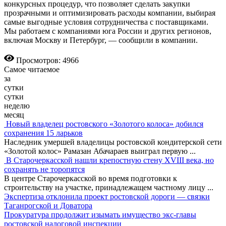
конкурсных процедур, что позволяет сделать закупки
прозрачными и оптимизировать расходы компании, выбирая
самые выгодные условия сотрудничества с поставщиками.
Мы работаем с компаниями юга России и других регионов,
включая Москву и Петербург, — сообщили в компании.
Просмотров: 4966
Самое читаемое
за
сутки
сутки
неделю
месяц
Новый владелец ростовского «Золотого колоса» добился
сохранения 15 ларьков
Наследник умершей владелицы ростовской кондитерской сети
«Золотой колос» Рамазан Абачараев выиграл первую
...
В Старочеркасской нашли крепостную стену XVIII века, но
сохранять не торопятся
В центре Старочеркасской во время подготовки к
строительству на участке, принадлежащем частному лицу
...
Экспертиза отклонила проект ростовской дороги — связки
Таганрогской и Доватора
Прокуратура продолжит изымать имущество экс-главы
ростовской налоговой инспекции