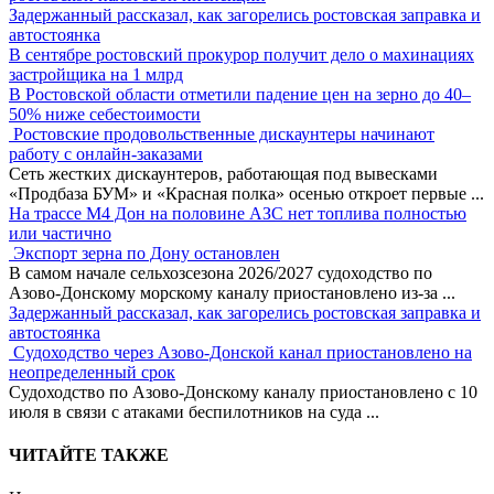
Задержанный рассказал, как загорелись ростовская заправка и
автостоянка
В сентябре ростовский прокурор получит дело о махинациях
застройщика на 1 млрд
В Ростовской области отметили падение цен на зерно до 40–
50% ниже себестоимости
Ростовские продовольственные дискаунтеры начинают
работу с онлайн-заказами
Сеть жестких дискаунтеров, работающая под вывесками
«Продбаза БУМ» и «Красная полка» осенью откроет первые
...
На трассе М4 Дон на половине АЗС нет топлива полностью
или частично
Экспорт зерна по Дону остановлен
В самом начале сельхозсезона 2026/2027 судоходство по
Азово-Донскому морскому каналу приостановлено из-за
...
Задержанный рассказал, как загорелись ростовская заправка и
автостоянка
Судоходство через Азово-Донской канал приостановлено на
неопределенный срок
Судоходство по Азово-Донскому каналу приостановлено с 10
июля в связи с атаками беспилотников на суда
...
ЧИТАЙТЕ ТАКЖЕ