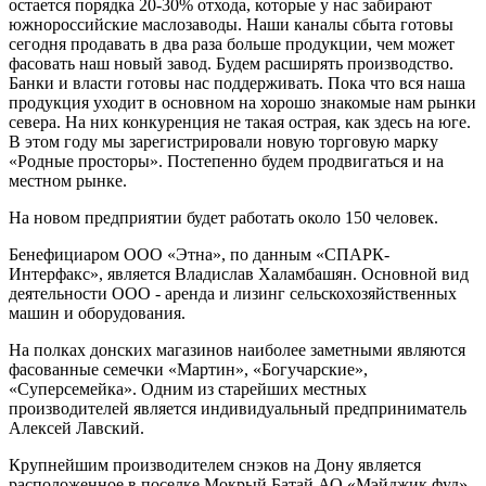
остается порядка 20-30% отхода, которые у нас забирают
южнороссийские маслозаводы. Наши каналы сбыта готовы
сегодня продавать в два раза больше продукции, чем может
фасовать наш новый завод. Будем расширять производство.
Банки и власти готовы нас поддерживать. Пока что вся наша
продукция уходит в основном на хорошо знакомые нам рынки
севера. На них конкуренция не такая острая, как здесь на юге.
В этом году мы зарегистрировали новую торговую марку
«Родные просторы». Постепенно будем продвигаться и на
местном рынке.
На новом предприятии будет работать около 150 человек.
Бенефициаром ООО «Этна», по данным «СПАРК-
Интерфакс», является Владислав Халамбашян. Основной вид
деятельности ООО - аренда и лизинг сельскохозяйственных
машин и оборудования.
На полках донских магазинов наиболее заметными являются
фасованные семечки «Мартин», «Богучарские»,
«Суперсемейка». Одним из старейших местных
производителей является индивидуальный предприниматель
Алексей Лавский.
Крупнейшим производителем снэков на Дону является
расположенное в поселке Мокрый Батай АО «Мэйджик фуд».