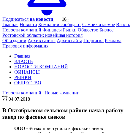
Подписаться
на новости
16+
Главная
Новости
Компании сообщают
Самое читаемое
Власть
Новости компаний
Финансы
Рынки
Общество
Бизнес
Ростовской области: новейшая история
Об издании
Архив газеты
Архив сайта
Подписка
Реклама
Правовая информация
Главная
ВЛАСТЬ
НОВОСТИ КОМПАНИЙ
ФИНАНСЫ
РЫНКИ
ОБЩЕСТВО
Новости компаний
|
Новые компании
04.07.2018
В Октябрьском сельском районе начал работу
завод по фасовке снеков
ООО «Этна»
приступило к фасовке снеков