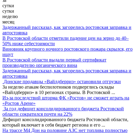
за
сутки
сутки
неделю
месяц
Задержанный рассказал, как загорелись ростовская заправка и
автостоянка
В Ростовской области отметили падение цен на зерно до 40–
50% ниже себестоимости
Виновник крупного ночного ростовского пожара скрылся, его
ищут
В Ростовской области выдали первый сертификат
производителю органического вина
Задержанный рассказал, как загорелись ростовская заправка и
автостоянка
Донские продавцы «Вайлдберриз» остановили отгрузки
За неделю атакам беспилотников подверглись склады
«Вайлдберриз» в 10 регионах страны. В Ростовской
...
Из-за последствий шторма ФК «Ростов» не сможет играть на
«Ростов Арене»
За год дефицит консолидированного бюджета Ростовской
области сократился почти на 22%
Дефицит консолидированного бюджета Ростовской области,
который включает в себя бюджет региона и его
...
На трассе М4 Дон на половине АЗС нет топлива полностью