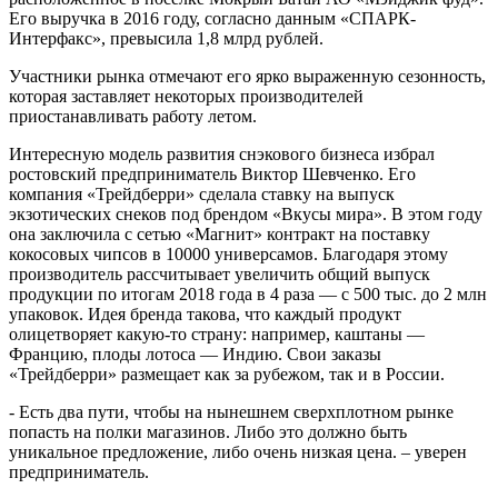
Его выручка в 2016 году, согласно данным «СПАРК-
Интерфакс», превысила 1,8 млрд рублей.
Участники рынка отмечают его ярко выраженную сезонность,
которая заставляет некоторых производителей
приостанавливать работу летом.
Интересную модель развития снэкового бизнеса избрал
ростовский предприниматель Виктор Шевченко. Его
компания «Трейдберри» сделала ставку на выпуск
экзотических снеков под брендом «Вкусы мира». В этом году
она заключила с сетью «Магнит» контракт на поставку
кокосовых чипсов в 10000 универсамов. Благодаря этому
производитель рассчитывает увеличить общий выпуск
продукции по итогам 2018 года в 4 раза — с 500 тыс. до 2 млн
упаковок. Идея бренда такова, что каждый продукт
олицетворяет какую-то страну: например, каштаны —
Францию, плоды лотоса — Индию. Свои заказы
«Трейдберри» размещает как за рубежом, так и в России.
- Есть два пути, чтобы на нынешнем сверхплотном рынке
попасть на полки магазинов. Либо это должно быть
уникальное предложение, либо очень низкая цена. – уверен
предприниматель.