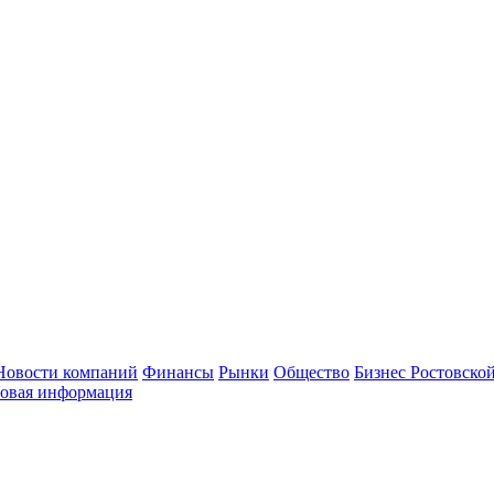
Новости компаний
Финансы
Рынки
Общество
Бизнес Ростовской
овая информация