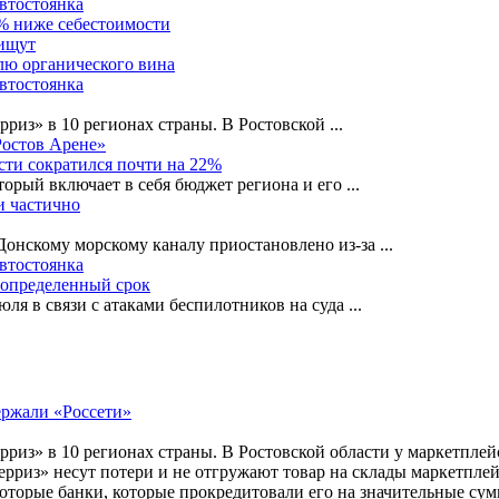
автостоянка
0% ниже себестоимости
 ищут
лю органического вина
автостоянка
рриз» в 10 регионах страны. В Ростовской
...
Ростов Арене»
сти сократился почти на 22%
орый включает в себя бюджет региона и его
...
и частично
-Донскому морскому каналу приостановлено из-за
...
автостоянка
еопределенный срок
ля в связи с атаками беспилотников на суда
...
риз» в 10 регионах страны. В Ростовской области у маркетплейс
риз» несут потери и не отгружают товар на склады маркетплейс
екоторые банки, которые прокредитовали его на значительные су