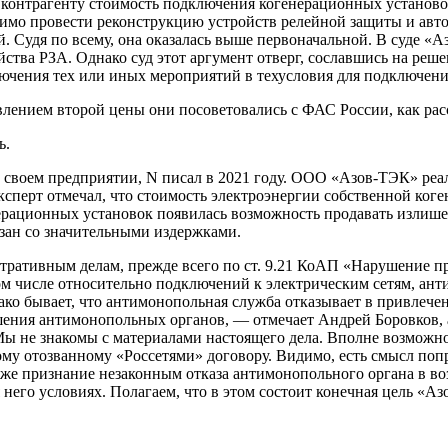
и контрагенту стоимость подключения когенерационных установо
одимо провести реконструкцию устройств релейной защиты и авто
й. Судя по всему, она оказалась выше первоначальной. В суде «
йства РЗА. Однако суд этот аргумент отверг, сославшись на ре
лючения тех или иных мероприятий в техусловия для подключения
тавлением второй цены они посоветовались с ФАС России, как ра
ь.
 своем предприятии, N писал в 2021 году. ООО «Азов-ТЭК» реал
сперт отмечал, что стоимость электроэнергии собственной коген
нерационных установок появилась возможность продавать излише
зан со значительными издержками.
тративным делам, прежде всего по ст. 9.21 КоАП «Нарушение п
ом числе относительно подключений к электрическим сетям, ан
ко бывает, что антимонопольная служба отказывает в привлече
шения антимонопольных органов, — отмечает Андрей Боровков, 
 не знакомы с материалами настоящего дела. Вполне возможно, 
у отозванному «Россетями» договору. Видимо, есть смысл попр
даже признание незаконным отказа антимонопольного органа в в
его условиях. Полагаем, что в этом состоит конечная цель «Аз