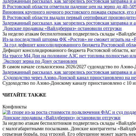
Задержанный рассказал, как загорелись ростовская заправка и 
В Ростовской области отметили падение цен на зерно до 40–5
Виновник крупного ночного ростовского пожара скрылся, его
В Ростовской области выдали первый сертификат производите
Задержанный рассказал, как загорелись ростовская заправка и 
Донские продавцы «Вайлдберриз» остановили отгрузки
За неделю атакам беспилотников подверглись склады «Вайлдбе
Из-за последствий шторма ФК «Ростов» не сможет играть на «
За год дефицит консолидированного бюджета Ростовской обла
Дефицит консолидированного бюджета Ростовской области, кот
На трассе М4 Дон на половине АЗС нет топлива полностью ил
Экспорт зерна по Дону остановлен
В самом начале сельхозсезона 2026/2027 судоходство по Азово
Задержанный рассказал, как загорелись ростовская заправка и 
Судоходство через Азово-Донской канал приостановлено на н
Судоходство по Азово-Донскому каналу приостановлено с 10 ию
ЧИТАЙТЕ ТАКЖЕ
Конфликты
Донские продавцы «Вайлдберриз» остановили отгрузки
За неделю атакам беспилотников подверглись склады «Вайлдбер
с малогабаритными посылками. Донские контрагенты «Вайлдбер
серьезная борьба, под угрозой. Его обрушение может задеть н