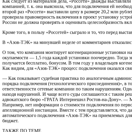
Как следует из материалов дела, «Россети» дважды выставлял
компанией, т. к. она выяснила, что для подключения ей необх
второй раз «Россети» выставили цену в размере 20,2 млн рубле
проверила правомерность включения в проект установку устро
России не должна проверять и оценивать целесообразность вк
Кроме того, в пользу «Россетей» сыграло и то, что перед выс
В «Азов-ТЭК» на минувшей неделе от комментариев отказалис
О том, что компания монтирует когенерационные установки на
окупаемости — 1,5 года каждой установки поочередно. Тогда эк
получается бесплатно, бонусом. В том году у владельцев коге
Как видим, для «Азов-ТЭК» процесс подключения оказался свя
— Как показывает судебная практика по аналогичным админис
порядка подключения (технологического присоединения)», в т
ответственности сетевые компании по таким нарушениям. Одна
находя нарушений. И чаще всего суды соглашаются с таким ре
адвокатского бюро «ГРАТА Интернешнл Ростов-на-Дону». — Мы
Например, нет информации о стоимости подключения по первом
апелляционной инстанции. Вместе с тем представляется, что 
автоматического подключения «Азов-ТЭК» на приемлемых для н
бюджет.
ТАКЖЕ ПО ТЕМЕ