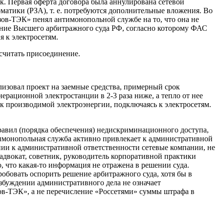
к. Первая оферта договора была аннулирована сетевой
матики (РЗА), т. е. потребуются дополнительные вложения. Во
Азов-ТЭК» пенял антимонопольной службе на то, что она не
шение Высшего арбитражного суда РФ, согласно которому ФАС
 к электросетям.
ссчитать присоединение.
изовал проект на заемные средства, примерный срок
ерационной электростанции в 2-3 раза ниже, а тепло от нее
к производимой электроэнергии, подключаясь к электросетям.
равил (порядка обеспечения) недискриминационного доступа,
тимонопольная служба активно привлекает к административной
нии к административной ответственности сетевые компании, не
адвокат, советник, руководитель корпоративной практики
что какая-то информация не отражена в решении суда.
обовать оспорить решение арбитражного суда, хотя бы в
озбуждении административного дела не означает
ов-ТЭК», а не перечисление «Россетями» суммы штрафа в