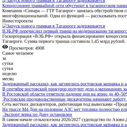
Концессионер трамвайной сети обустроит в таганрогском парке
Компания «Синара — ГТР Таганрог» занялась обустройством скв
многофункциональной. Одна из функций — рассказывать посет
Инвестпроекты
ВЭБ.РФ перечислил первый транш на модернизацию таганрогс
Госкорпорация «ВЭБ.РФ» открыла финансирование концессион
Таганроге. Сумма первого транша составила 1,45 млрд рублей.
Просмотров: 4908
Самое читаемое
за
сутки
сутки
неделю
месяц
Задержанный рассказал, как загорелись ростовская заправка и 
В сентябре ростовский прокурор получит дело о махинациях з
В Ростовской области отметили падение цен на зерно до 40–5
Ростовские продовольственные дискаунтеры начинают работу 
Сеть жестких дискаунтеров, работающая под вывесками «Прод
На трассе М4 Дон на половине АЗС нет топлива полностью ил
Экспорт зерна по Дону остановлен
В самом начале сельхозсезона 2026/2027 судоходство по Азово
Задержанный рассказал, как загорелись ростовская заправка и 