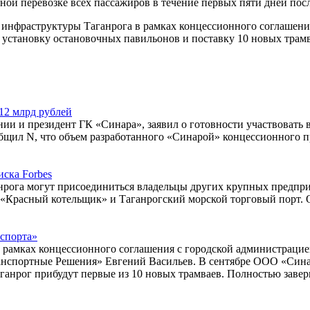
ой перевозке всех пассажиров в течение первых пяти дней посл
 инфраструктуры Таганрога в рамках концессионного соглашени
й, установку остановочных павильонов и поставку 10 новых тра
12 млрд рублей
и и президент ГК «Синара», заявил о готовности участвовать 
щил N, что объем разработанного «Синарой» концессионного пр
иска Forbes
анрога могут присоединиться владельцы других крупных предпр
Красный котельщик» и Таганрогский морской торговый порт. О
нспорта»
в рамках концессионного соглашения с городской администрацие
анспортные Решения» Евгений Васильев. В сентябре ООО «Сина
 Таганрог прибудут первые из 10 новых трамваев. Полностью зав