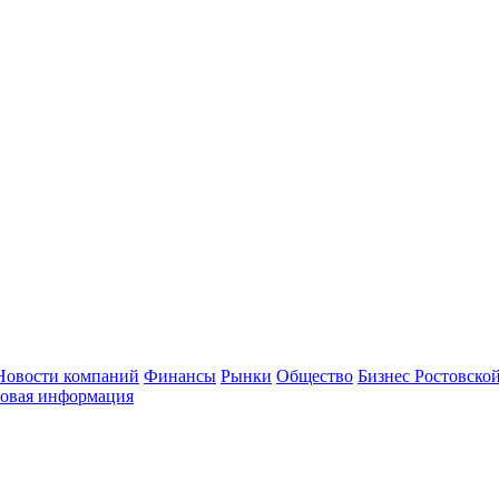
Новости компаний
Финансы
Рынки
Общество
Бизнес Ростовской
овая информация