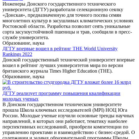
Инженеры Донского государственного технического
университета (ДГТУ) разработали селекционную сеялку
«Донская», предназначенную для точного посева семян
многолетних культур в засушливых климатических условиях
Ростовской области. Разработка позволит сеять уникальные
сорта засухоустойчивой пшеницы и трав, сообщили в пресс-
службе университета.
Образование, наука
ДГТУ впервые вошел в рейтинг THE World University
Rankings 2022
Донской государственный технический университет впервые
вошел в рейтинг лучших университетов мира по версии
британского журнала Times Higher Education (THE).
Образование, наука
ДГТУ реализует программу повышения квалификации
молодых ученых
В Донском государственном техническом университете
прошла Школа ключевых исследователей (MPI) НОЦ Юга
России. Молодые ученые изучили основные тренды научных
направлений, в которых они работают, тематику наиболее
перспективных исследований, приобрели компетенции по
управлению проектами и взаимодействию с бизнес-средой. О
содержании и задачах образовательной программы Школы