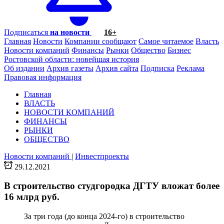
Подписаться
на новости
16+
Главная
Новости
Компании сообщают
Самое читаемое
Власть
Новости компаний
Финансы
Рынки
Общество
Бизнес
Ростовской области: новейшая история
Об издании
Архив газеты
Архив сайта
Подписка
Реклама
Правовая информация
Главная
ВЛАСТЬ
НОВОСТИ КОМПАНИЙ
ФИНАНСЫ
РЫНКИ
ОБЩЕСТВО
Новости компаний
|
Инвестпроекты
29.12.2021
В строительство студгородка ДГТУ вложат более
16 млрд руб.
За три года (до конца 2024-го) в строительство