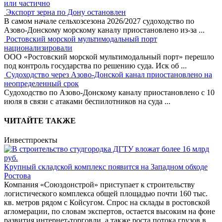
или частично
Экспорт зерна по Дону остановлен
В самом начале сельхозсезона 2026/2027 судоходство по
Азово-Донскому морскому каналу приостановлено из-за
...
Ростовский морской мультимодальный порт
национализировали
ООО «Ростовский морской мультимодальный порт» перешло
под контроль государства по решению суда. Иск об
...
Судоходство через Азово-Донской канал приостановлено на
неопределенный срок
Судоходство по Азово-Донскому каналу приостановлено с 10
июля в связи с атаками беспилотников на суда
...
ЧИТАЙТЕ ТАКЖЕ
Инвестпроекты
Крупный складской комплекс появится на Западном обходе
Ростова
Компания «Союздонстрой» приступает к строительству
логистического комплекса общей площадью почти 160 тыс.
кв. метров рядом с Койсугом. Спрос на склады в ростовской
агломерации, по словам экспертов, остается высоким на фоне
развития интернет-торговли, а также роста потока грузов в