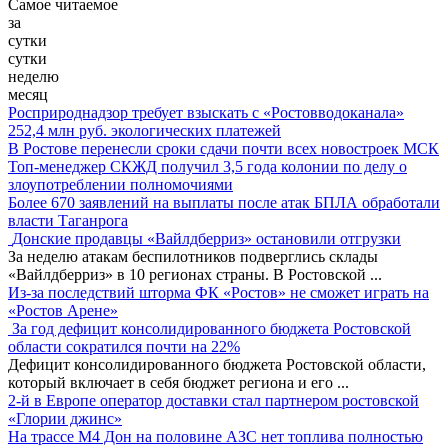
Самое читаемое
за
сутки
сутки
неделю
месяц
Росприроднадзор требует взыскать с «Ростовводоканала»
252,4 млн руб. экологических платежей
В Ростове перенесли сроки сдачи почти всех новостроек МСК
Топ-менеджер СКЖД получил 3,5 года колонии по делу о
злоупотреблении полномочиями
Более 670 заявлений на выплаты после атак БПЛА обработали
власти Таганрога
Донские продавцы «Вайлдберриз» остановили отгрузки
За неделю атакам беспилотников подверглись склады
«Вайлдберриз» в 10 регионах страны. В Ростовской
...
Из-за последствий шторма ФК «Ростов» не сможет играть на
«Ростов Арене»
За год дефицит консолидированного бюджета Ростовской
области сократился почти на 22%
Дефицит консолидированного бюджета Ростовской области,
который включает в себя бюджет региона и его
...
2-й в Европе оператор доставки стал партнером ростовской
«Глории джинс»
На трассе М4 Дон на половине АЗС нет топлива полностью