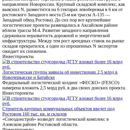
направлении Новороссии. Крупный складской комплекс, как
выяснил N, разместится на 6 гектарах левобережья в 6 км от
ростовского Западного моста (5-м км трассы А-135 ―
Западный обход Ростова). До сих пор все крупнейшие
логистические проекты размещались в Аксайском районе
вблизи трассы М-4. Развитие западного направления
сдерживала неразвитость дорожной и энергетической
инфраструктуры. Между тем рост арендных ставок на рынке
складов прекратился, а один из опрошенных N экспертов
ожидает их снижения.
Инвестпроекты
Логистическая группа заявила об инвестициях 2,5 млрд в
Новочеркасске и Батайске
Федеральный логистический холдинг «ФЕСКО» (FESCO)
намерена вложить 2,5 млрд руб. в два своих донских проекта.
Инвестпроекты
Строитель крупных коммунальных объектов введет под
Ростовом 160 тыс. кв. м складов
«Союздонстрой» возведет логистический комплекс в
Азовском районе Ростовской области.
Инвестпроекты