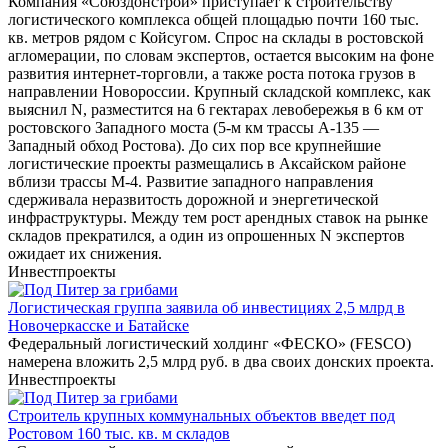
Компания «Союздонстрой» приступает к строительству
логистического комплекса общей площадью почти 160 тыс.
кв. метров рядом с Койсугом. Спрос на склады в ростовской
агломерации, по словам экспертов, остается высоким на фоне
развития интернет-торговли, а также роста потока грузов в
направлении Новороссии. Крупный складской комплекс, как
выяснил N, разместится на 6 гектарах левобережья в 6 км от
ростовского Западного моста (5-м км трассы А-135 ―
Западный обход Ростова). До сих пор все крупнейшие
логистические проекты размещались в Аксайском районе
вблизи трассы М-4. Развитие западного направления
сдерживала неразвитость дорожной и энергетической
инфраструктуры. Между тем рост арендных ставок на рынке
складов прекратился, а один из опрошенных N экспертов
ожидает их снижения.
Инвестпроекты
Логистическая группа заявила об инвестициях 2,5 млрд в
Новочеркасске и Батайске
Федеральный логистический холдинг «ФЕСКО» (FESCO)
намерена вложить 2,5 млрд руб. в два своих донских проекта.
Инвестпроекты
Строитель крупных коммунальных объектов введет под
Ростовом 160 тыс. кв. м складов