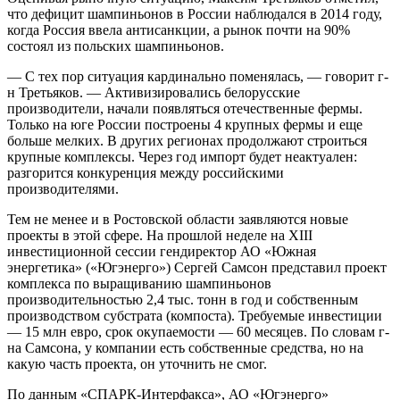
что дефицит шампиньонов в России наблюдался в 2014 году,
когда Россия ввела антисанкции, а рынок почти на 90%
состоял из польских шампиньонов.
— С тех пор ситуация кардинально поменялась, — говорит г-
н Третьяков. — Активизировались белорусские
производители, начали появляться отечественные фермы.
Только на юге России построены 4 крупных фермы и еще
больше мелких. В других регионах продолжают строиться
крупные комплексы. Через год импорт будет неактуален:
разгорится конкуренция между российскими
производителями.
Тем не менее и в Ростовской области заявляются новые
проекты в этой сфере. На прошлой неделе на XIII
инвестиционной сессии гендиректор АО «Южная
энергетика» («Югэнерго») Сергей Самсон представил проект
комплекса по выращиванию шампиньонов
производительностью 2,4 тыс. тонн в год и собственным
производством субстрата (компоста). Требуемые инвестиции
— 15 млн евро, срок окупаемости — 60 месяцев. По словам г-
на Самсона, у компании есть собственные средства, но на
какую часть проекта, он уточнить не смог.
По данным «СПАРК-Интерфакса», АО «Югэнерго»