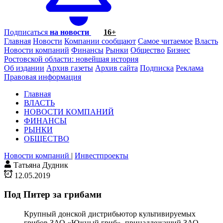
Подписаться
на новости
16+
Главная
Новости
Компании сообщают
Самое читаемое
Власть
Новости компаний
Финансы
Рынки
Общество
Бизнес
Ростовской области: новейшая история
Об издании
Архив газеты
Архив сайта
Подписка
Реклама
Правовая информация
Главная
ВЛАСТЬ
НОВОСТИ КОМПАНИЙ
ФИНАНСЫ
РЫНКИ
ОБЩЕСТВО
Новости компаний
|
Инвестпроекты
Татьяна Дудник
12.05.2019
Под Питер за грибами
Крупный донской дистрибьютор культивируемых
грибов ЗАО «Южный гриб», принадлежащий ЗАО