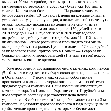
вырастят 70 тыс. т грибов, то есть практически закроют
внутренние потребности, в 2020 году будет уже 100 тыс. т, —
считает Константин Остапкевич. — На рынке останутся
белорусские грибы (10–15 тыс. т), цены на которые снизят в
условиях растущей конкуренции, а польские грибы исчезнут с
рынка, поскольку продавать их дешевле не смогут из-за
логистики. С падением оптовых цен со 170 рублей за кг в
2018 году до 130–150 рублей за кг в 2020 году годовое
потребление грибов увеличится до объемов 110–115 тыс. т
шампиньонов. Сейчас российским производителям очень
выгодно работать на рынке. Цены высокие — 170–220 рублей
за кг весового гриба, притом что в Польше — 1 евро за кг.
Однако для мелких производителей (1–3 тыс. т в год) вскоре
могут настать тяжелые времена.
— Уже построено и достраивается много крупных комплексов
(5–10 тыс. т в год), всего их будет около десятка, — пояснил г-
н Остапкевич. — У всех у них строятся собственные
производства компоста, который они пока в малых объемах
продают другим компаниям. Наша компания импортирует
компост, который в Польше и Украине стоит 11 рублей за кг,
из-за затрат на доставку и растаможку цена почти
удваивается. В себестоимости 1 кг грибов заложена цена 3 кг
компоста. В условиях дорогого компоста и падающей цены на
грибы мелкие производители, у которых себестоимость