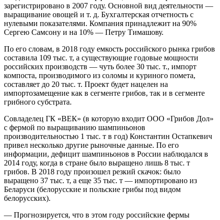
зарегистрировано в 2007 году. Основной вид деятельности —
выращивание овощей и т. д. Бухгалтерская отчетность с
нулевыми показателями. Компания принадлежит на 90%
Сергею Самсону и на 10% — Петру Тимашову.
По его словам, в 2018 году емкость российского рынка грибов
составила 109 тыс. т, а существующие годовые мощности
российских производств — чуть более 30 тыс. т., импорт
компоста, производимого из соломы и куриного помета,
составляет до 20 тыс. т. Проект будет нацелен на
импортозамещение как в сегменте грибов, так и в сегменте
грибного субстрата.
Совладелец ГК «ВЕК» (в которую входит ООО «Грибов Дол»
с фермой по выращиванию шампиньонов
производительностью 1 тыс. т в год) Константин Остапкевич
привел несколько другие рыночные данные. По его
информации, дефицит шампиньонов в России наблюдался в
2014 году, когда в стране было выращено лишь 8 тыс. т
грибов. В 2018 году произошел резкий скачок: было
выращено 37 тыс. т, а еще 35 тыс. т — импортировано из
Беларуси (белорусские и польские грибы под видом
белорусских).
— Прогнозируется, что в этом году российские фермы