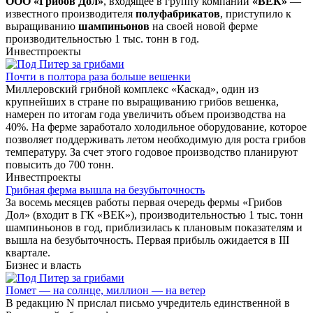
ООО «Грибов Дол»
, входящее в группу компаний
«ВЕК»
—
известного производителя
полуфабрикатов
, приступило к
выращиванию
шампиньонов
на своей новой ферме
производительностью 1 тыс. тонн в год.
Инвестпроекты
Почти в полтора раза больше вешенки
Миллеровский грибной комплекс «Каскад», один из
крупнейших в стране по выращиванию грибов вешенка,
намерен по итогам года увеличить объем производства на
40%. На ферме заработало холодильное оборудование, которое
позволяет поддерживать летом необходимую для роста грибов
температуру. За счет этого годовое производство планируют
повысить до 700 тонн.
Инвестпроекты
Грибная ферма вышла на безубыточность
За восемь месяцев работы первая очередь фермы «Грибов
Дол» (входит в ГК «ВЕК»), производительностью 1 тыс. тонн
шампиньонов в год, приблизилась к плановым показателям и
вышла на безубыточность. Первая прибыль ожидается в III
квартале.
Бизнес и власть
Помет — на солнце, миллион — на ветер
В редакцию N прислал письмо учредитель единственной в