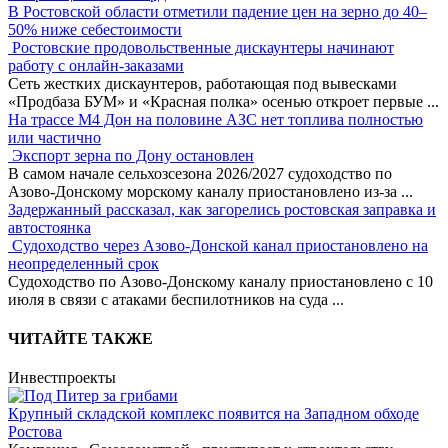
В Ростовской области отметили падение цен на зерно до 40–
50% ниже себестоимости
Ростовские продовольственные дискаунтеры начинают
работу с онлайн-заказами
Сеть жестких дискаунтеров, работающая под вывесками
«Продбаза БУМ» и «Красная полка» осенью откроет первые
...
На трассе М4 Дон на половине АЗС нет топлива полностью
или частично
Экспорт зерна по Дону остановлен
В самом начале сельхозсезона 2026/2027 судоходство по
Азово-Донскому морскому каналу приостановлено из-за
...
Задержанный рассказал, как загорелись ростовская заправка и
автостоянка
Судоходство через Азово-Донской канал приостановлено на
неопределенный срок
Судоходство по Азово-Донскому каналу приостановлено с 10
июля в связи с атаками беспилотников на суда
...
ЧИТАЙТЕ ТАКЖЕ
Инвестпроекты
Крупный складской комплекс появится на Западном обходе
Ростова