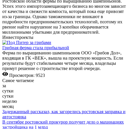
Ростовской области фермы по выращиванию шампиньонов.
Успех этого импортозамещающего бизнеса во многом зависит
от качества и свежести компоста, который пока еще привозят
из-за границы. Однако таможенники не вникают в
подробности предпринимательских технологий, поэтому их
рвение найти нарушение на 3 копейки оборачивается
миллионными убытками для предпринимателей.
Инвестпроекты
Грибная ферма стала прибыльной
Ферма по выращиванию шампиньонов ООО «Грибов Дол»,
входящая в ГК «ВЕК», вышла на проектную мощность. Если
результаты будут стабильными четыре месяца, владельцы
примут решение о строительстве второй очереди.
Просмотров: 9523
Самое читаемое
за
сутки
сутки
неделю
месяц
Задержанный рассказал, как загорелись ростовская заправка и
автостоянка
В сентябре ростовский прокурор получит дело о махинациях
застройщика на 1 млрд