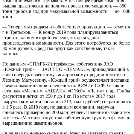
компании Максим Третьяков. В настоящее время компания
вышла практически на полную проектную мощность — 850
тонн грибов в год при максимальной возможности — до 1000
тонн.
— Теперь мы продаем и собственную продукцию, — отметил
г-н Третьяков. — К концу 2019 года планируем заняться
строительством второй очереди, которая удвоит
производственные мощности. Для этого потребуется не более
80 млн рублей. Средства будут как собственные, так и
заемные.
По данным «СПАРК-Интерфакса», собственник ЗАО
«Южный гриб» — ЗАО ТПО «ЛЕМАКС», принадлежащий в
свою очередь известному таганрогскому предпринимателю
Леониду Матусевичу. «Южный гриб» осуществляет поставки
свежих шампиньонов и вешенок по ЮФО и СЗФО в такие
сети, как «Магнит», «АШАН», «О’Кей», «Лента» и др. Грибы
фасуются в лотки от 250 г до 1 кг. По итогам 2017 года
выручка компании составила 213,5 млн рублей, сократившись
в 1,5 раза. В 2018 году, по данным компании, выручка
снизилась примерно до 200 млн рублей. Падение вызвано тем,
что сеть «Магнит» запустила собственную крупную ферму по
выращиванию шампиньонов.
Оценивая рыночную ситуацию, Максим Третьяков отметил,