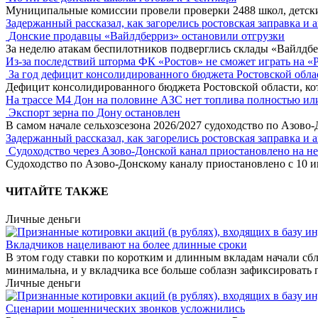
Муниципальные комиссии провели проверки 2488 школ, детск
Задержанный рассказал, как загорелись ростовская заправка и 
Донские продавцы «Вайлдберриз» остановили отгрузки
За неделю атакам беспилотников подверглись склады «Вайлдбе
Из-за последствий шторма ФК «Ростов» не сможет играть на «
За год дефицит консолидированного бюджета Ростовской обла
Дефицит консолидированного бюджета Ростовской области, кот
На трассе М4 Дон на половине АЗС нет топлива полностью ил
Экспорт зерна по Дону остановлен
В самом начале сельхозсезона 2026/2027 судоходство по Азово
Задержанный рассказал, как загорелись ростовская заправка и 
Судоходство через Азово-Донской канал приостановлено на н
Судоходство по Азово-Донскому каналу приостановлено с 10 ию
ЧИТАЙТЕ ТАКЖЕ
Личные деньги
Вкладчиков нацеливают на более длинные сроки
В этом году ставки по коротким и длинным вкладам начали сбл
минимальна, и у вкладчика все больше соблазн зафиксировать п
Личные деньги
Сценарии мошеннических звонков усложнились