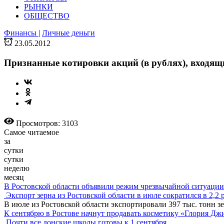
РЫНКИ
ОБЩЕСТВО
Финансы
|
Личные деньги
23.05.2012
Признанные котировки акций (в рублях), входящ
Просмотров: 3103
Самое читаемое
за
сутки
сутки
неделю
месяц
В Ростовской области объявили режим чрезвычайной ситуации
Экспорт зерна из Ростовской области в июле сократился в 2,2 
В июле из Ростовской области экспортировали 397 тыс. тонн зе
К сентябрю в Ростове начнут продавать косметику «Глория Дж
Почти все донские школы готовы к 1 сентября