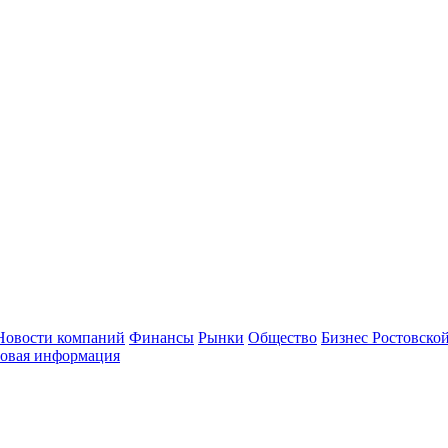
Новости компаний
Финансы
Рынки
Общество
Бизнес Ростовской
овая информация