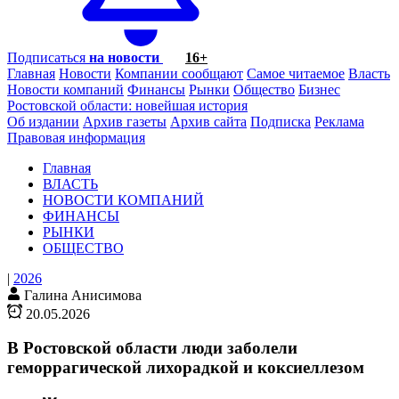
Подписаться
на новости
16+
Главная
Новости
Компании сообщают
Самое читаемое
Власть
Новости компаний
Финансы
Рынки
Общество
Бизнес
Ростовской области: новейшая история
Об издании
Архив газеты
Архив сайта
Подписка
Реклама
Правовая информация
Главная
ВЛАСТЬ
НОВОСТИ КОМПАНИЙ
ФИНАНСЫ
РЫНКИ
ОБЩЕСТВО
|
2026
Галина Анисимова
20.05.2026
В Ростовской области люди заболели
геморрагической лихорадкой и коксиеллезом