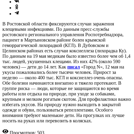
В Ростовской области фиксируются случаи заражения
клещевыми инфекциями. По данным пресс-службы
ростовского регионального управления Роспотребнадзора,
пациент в Мартыновском районе болен крымской
геморрагической лихорадкой (КГЛ). В Дубовском и
Целинском районах есть случаи коксиеллеза (лихорадка Ку).
По данным на 19 мая медикам было известно более чем об 1,4
тыс. людей, укушенных клещами. Из них 42% (около 590
человек) — дети до 14 лет. Как
писал
«Город N», 12 мая на
укусы пожаловались более тысячи человек. Прирост за
неделю — около 400 тыс. КГЛ и коксиеллез очень опасны.
Обе болезни начинаются внезапно и тяжело протекают. В
группе риска — люди, которые не защищаются во время
работы или отдыха на природе, при уходе за собаками,
крупным и мелким рогатым скотом. Для профилактики важно
избегать укусов. На природу нужно выходить в закрытой
одежде и обуви, пользоваться репеллентами. Особого
внимания требуют маленькие дети. На прогулках их лучше
носить на руках или перевозить в колясках.
Просмотров: 503