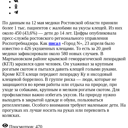
По данным на 12 мая медики Ростовской области приняли
более 1 тыс. пациентов с жалобами на укусы клещей. Из них
около 450 (43,6%) — дети до 14 лет. Цифры опубликовала
пресс-служба ростовского регионального управления
Роспотребнадзора. Как
писал
«Город N», 23 апреля было
известно о 426 укушенных клещами. То есть за 20 дней
медики зафиксировали около 580 новых случаев. В
Мартыновском районе крымской геморрагической лихорадкой
(КГЛ) заразился один человек. Он ухаживал за крупным
рогатым скотом и пытался давить клещей голыми руками.
Кроме КГЛ клещи передают лихорадку Ку и иксодовый
клещевой боррелиоз. В группе риска — люди, которые не
защищаются во время работы или отдыха на природе, при
уходе за собаками, крупным и мелким рогатым скотом. Для
профилактики важно избегать укусов. На природу нужно
выходить в закрытой одежде и обуви, пользоваться
репеллентами. Особого внимания требуют маленькие дети. На
прогулках их лучше носить на руках или перевозить в
колясках.
Просмотров: 470