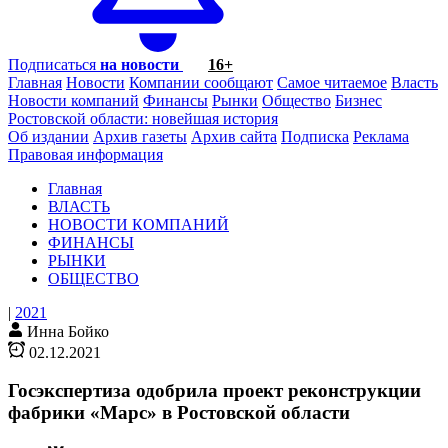
Подписаться
на новости
16+
Главная
Новости
Компании сообщают
Самое читаемое
Власть
Новости компаний
Финансы
Рынки
Общество
Бизнес
Ростовской области: новейшая история
Об издании
Архив газеты
Архив сайта
Подписка
Реклама
Правовая информация
Главная
ВЛАСТЬ
НОВОСТИ КОМПАНИЙ
ФИНАНСЫ
РЫНКИ
ОБЩЕСТВО
|
2021
Инна Бойко
02.12.2021
Госэкспертиза одобрила проект реконструкции
фабрики «Марс» в Ростовской области