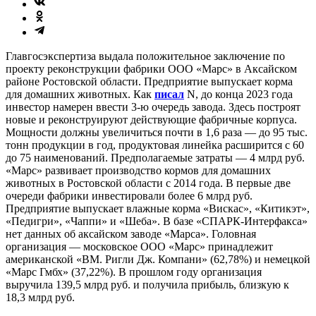
Главгосэкспертиза выдала положительное заключение по
проекту реконструкции фабрики ООО «Марс» в Аксайском
районе Ростовской области. Предприятие выпускает корма
для домашних животных. Как
писал
N, до конца 2023 года
инвестор намерен ввести 3-ю очередь завода. Здесь построят
новые и реконструируют действующие фабричные корпуса.
Мощности должны увеличиться почти в 1,6 раза — до 95 тыс.
тонн продукции в год, продуктовая линейка расширится с 60
до 75 наименований. Предполагаемые затраты — 4 млрд руб.
«Марс» развивает производство кормов для домашних
животных в Ростовской области с 2014 года. В первые две
очереди фабрики инвестировали более 6 млрд руб.
Предприятие выпускает влажные корма «Вискас», «Китикэт»,
«Педигри», «Чаппи» и «Шеба». В базе «СПАРК-Интерфакса»
нет данных об аксайском заводе «Марса». Головная
организация — московское ООО «Марс» принадлежит
американской «ВМ. Ригли Дж. Компани» (62,78%) и немецкой
«Марс Гмбх» (37,22%). В прошлом году организация
выручила 139,5 млрд руб. и получила прибыль, близкую к
18,3 млрд руб.