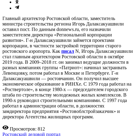
Главный архитектор Ростовской области, заместитель
министра строительства региона Игорь Далаксакуашвили
оставил пост. По данным donnews.ru, его назначили
заместителем директора «Региональной корпорации
развития». Г-н Далаксакуашвили займется проектами
корпорации, в частности застройкой территории старого
ростовского аэропорта. Как
писал
N, Игорь Далаксакуашвили
стал главным архитектором Ростовской области в октябре
2019 года. В 2009–2018 гг. он занимал ведущие должности в
разных компаниях группы «Патриот»: начинал застраивать
Левенцовку, потом работал в Москве и Петербурге. Г-н
Далаксакуашвили — ростовчанин. Он получил высшее
экономическое образование в РИНХе. С 1979 года работал на
«Роствертоле», в конце 1980-х — председателем городского
штаба по строительству молодежных жилых комплексов. В
1990-х руководил строительными компаниями. С 1997 года
работал в администрации области, в должностях
замдиректора предприятия «Ростовоблстройзаказчик» и
директора Агентства жилищных программ.
Просмотров: 812
Ростовский деловой портал