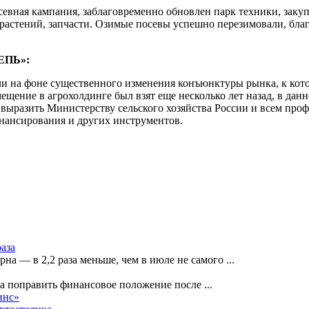
вная кампания, заблаговременно обновлен парк техники, закуп
 растений, запчасти. Озимые посевы успешно перезимовали, бла
ТЕПЬ»:
на фоне существенного изменения конъюнктуры рынка, к которо
ещение в агрохолдинге был взят еще несколько лет назад, в данн
 выразить Министерству сельского хозяйства России и всем пр
инансирования и других инструментов.
раза
рна — в 2,2 раза меньше, чем в июле не самого
...
на поправить финансовое положение после
...
инс»