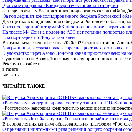
Задержанный рассказал, как загорелись ростовская заправка и 
Донские продавцы «Вайлдберриз» остановили отгрузки
За неделю атакам беспилотников подверглись склады «Вайлдбе
За год дефицит консолидированного бюджета Ростовской обла
Дефицит консолидированного бюджета Ростовской области, кот
Из-за последствий шторма ФК «Ростов» не сможет играть на «
На трассе М4 Дон на половине АЗС нет топлива полностью ил
Экспорт зерна по Дону остановлен
В самом начале сельхозсезона 2026/2027 судоходство по Азово
Задержанный рассказал, как загорелись ростовская заправка и 
Судоходство через Азово-Донской канал приостановлено на н
Судоходство по Азово-Донскому каналу приостановлено с 10 ию
Реклама
на сайте и
в газете
заказать
ЧИТАЙТЕ ТАКЖЕ
«Ростелеком» модернизировал систему защиты от DDoS-атак н
«Ростелеком» завершил комплексную модернизацию инфраструк
«Ростелеком Лицей» запустил бесплатные онлайн-интенсивы 
В период летних каникул образовательная платформа «Ростеле
О признании ничтожными ряда решений общего собрания собстве