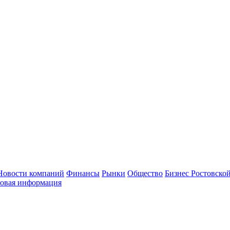
Новости компаний
Финансы
Рынки
Общество
Бизнес Ростовской
овая информация