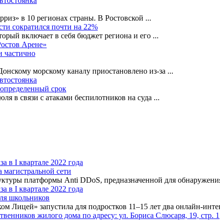
автостоянка
рриз» в 10 регионах страны. В Ростовской
...
сти сократился почти на 22%
орый включает в себя бюджет региона и его
...
Ростов Арене»
и частично
-Донскому морскому каналу приостановлено из-за
...
автостоянка
еопределенный срок
ля в связи с атаками беспилотников на суда
...
а магистральной сети
туры платформы Anti DDoS, предназначенной для обнаружения 
для школьников
ком Лицей» запустила для подростков 11–15 лет два онлайн-инт
нников жилого дома по адресу: ул. Бориса Слюсаря, 19, стр. 1