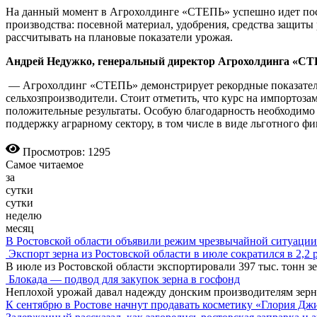
На данный момент в Агрохолдинге «СТЕПЬ» успешно идет посе
производства: посевной материал, удобрения, средства защиты
рассчитывать на плановые показатели урожая.
Андрей Недужко, генеральный директор Агрохолдинга «С
— Агрохолдинг «СТЕПЬ» демонстрирует рекордные показатели 
сельхозпроизводители. Стоит отметить, что курс на импортозам
положительные результаты. Особую благодарность необходимо
поддержку аграрному сектору, в том числе в виде льготного ф
Просмотров: 1295
Самое читаемое
за
сутки
сутки
неделю
месяц
В Ростовской области объявили режим чрезвычайной ситуации
Экспорт зерна из Ростовской области в июле сократился в 2,2 
В июле из Ростовской области экспортировали 397 тыс. тонн зе
Блокада — подвод для закупок зерна в госфонд
Неплохой урожай давал надежду донским производителям зер
К сентябрю в Ростове начнут продавать косметику «Глория Дж