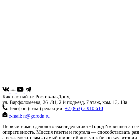
Как нас найти: Ростов-на-Дону,
ул. Варфоломеева, 261/81, 2-й подъезд, 7 этаж, ком. 13, 13а
Телефон (факс) редакции:
+7 (863) 2 910 610
e-mail: n@gorodn.ru
Первый номер делового еженедельника «Город N» вышел 25 сен
оперативность. Миссия газеты и портала — способствовать ра
а рекламодателям - самый широкий доступ к бизнес-аудитории 