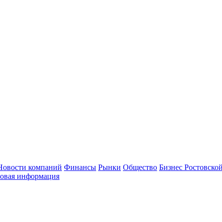
Новости компаний
Финансы
Рынки
Общество
Бизнес Ростовской
овая информация