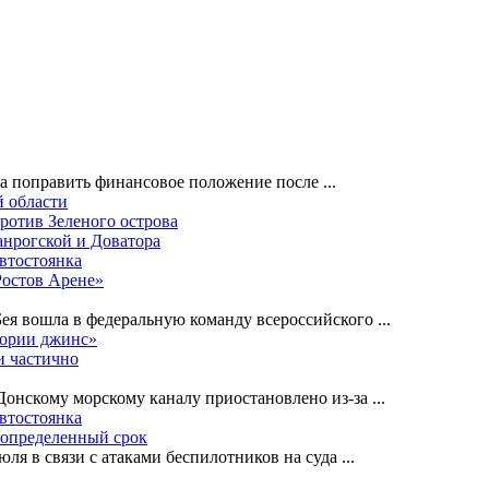
на поправить финансовое положение после
...
й области
ротив Зеленого острова
анрогской и Доватора
автостоянка
Ростов Арене»
Бея вошла в федеральную команду всероссийского
...
лории джинс»
и частично
-Донскому морскому каналу приостановлено из-за
...
автостоянка
еопределенный срок
ля в связи с атаками беспилотников на суда
...