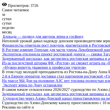
Просмотров: 3726
Самое читаемое
за
сутки
сутки
неделю
месяц
Блокада — подвод для закупок зерна в госфонд
Неплохой урожай давал надежду донским производителям зер
Финансисты отметили рост покупок драгметаллов в Ростовско
В Ростове изменят Генплан для части улицы Левобережной нап
Экспертиза отклонила проект ростовской дороги — связки Таг
Задержанный рассказал, как загорелись ростовская заправка и 
Из-за последствий шторма ФК «Ростов» не сможет играть на «
«Нужно вернуть уважение к профессии учителя»
В этом году молодой преподаватель из Ростова-на-Дону Анна 
2-й в Европе оператор доставки стал партнером ростовской «Г
На трассе М4 Дон на половине АЗС нет топлива полностью ил
Экспорт зерна по Дону остановлен
В самом начале сельхозсезона 2026/2027 судоходство по Азово
Задержанный рассказал, как загорелись ростовская заправка и 
Судоходство через Азово-Донской канал приостановлено на н
Судоходство по Азово-Донскому каналу приостановлено с 10 ию
Реклама
на сайте и