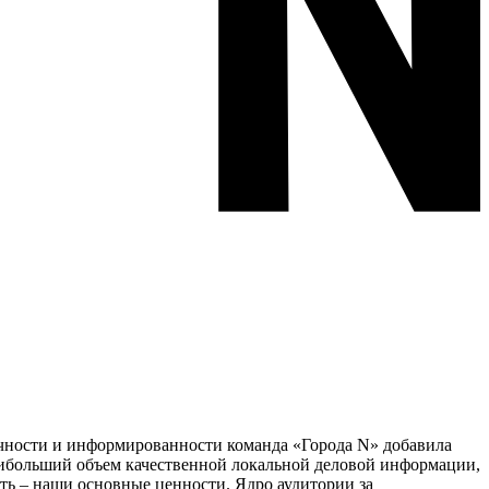
тичности и информированности команда «Города N» добавила
наибольший объем качественной локальной деловой информации,
сть – наши основные ценности. Ядро аудитории за