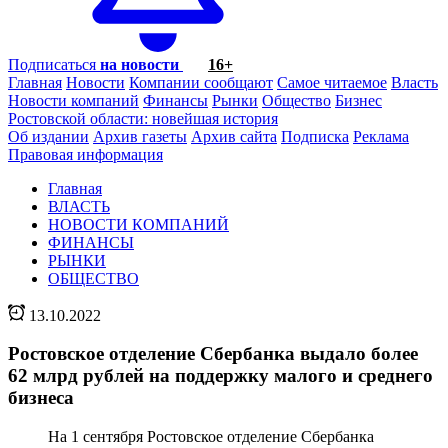
Подписаться
на новости
16+
Главная
Новости
Компании сообщают
Самое читаемое
Власть
Новости компаний
Финансы
Рынки
Общество
Бизнес
Ростовской области: новейшая история
Об издании
Архив газеты
Архив сайта
Подписка
Реклама
Правовая информация
Главная
ВЛАСТЬ
НОВОСТИ КОМПАНИЙ
ФИНАНСЫ
РЫНКИ
ОБЩЕСТВО
13.10.2022
Ростовское отделение Сбербанка выдало более
62 млрд рублей на поддержку малого и среднего
бизнеса
На 1 сентября Ростовское отделение Сбербанка