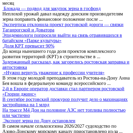
месяц
Блокада — подвод для закупок зерна в госфонд
Неплохой урожай давал надежду донским производителям
зерна поправить финансовое положение после
...
Экспертиза отклонила проект ростовской дороги — связки
Таганрогской и Доватора
Эпидемиологи попросили выйти на связь отравившихся в
батайском «Парке культуры»
Доля КРТ превысит 90%
До конца нынешнего года доля проектов комплексного
развития территорий (КРТ) в строительстве в
...
Задержанный рассказал, как загорелись ростовская заправка и
автостоянка
«Нужно вернуть уважение к профессии учителя»
В этом году молодой преподаватель из Ростова-на-Дону Анна
Бея вошла в федеральную команду всероссийского
...
2-й в Европе оператор доставки стал партнером ростовской
«Глории джинс»
В сентябре ростовский прокурор получит дело о махинациях
застройщика на 1 млрд
На трассе М4 Дон на половине АЗС нет топлива полностью
или частично
Экспорт зерна по Дону остановлен
В самом начале сельхозсезона 2026/2027 судоходство по
Азово-Донскому морскому каналу приостановлено из-за
...