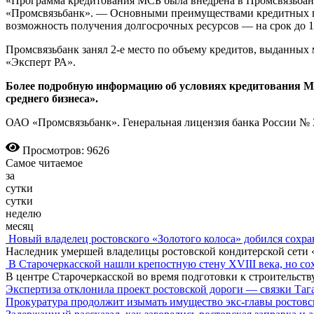
«Программа кредитования МСБ была внедрена в Промсвязьбан
«Промсвязьбанк». — Основными преимуществами кредитных про
возможность получения долгосрочных ресурсов — на срок до 10 
Промсвязьбанк занял 2-е место по объему кредитов, выданных 
«Эксперт РА».
Более подробную информацию об условиях кредитования МСБ 
среднего бизнеса».
ОАО «Промсвязьбанк». Генеральная лицензия банка России № 
Просмотров: 9626
Самое читаемое
за
сутки
сутки
неделю
месяц
Новый владелец ростовского «Золотого колоса» добился сохра
Наследник умершей владелицы ростовской кондитерской сети 
В Старочеркасской нашли крепостную стену XVIII века, но сох
В центре Старочеркасской во время подготовки к строительст
Экспертиза отклонила проект ростовской дороги — связки Таг
Прокуратура продолжит изымать имущество экс-главы ростов