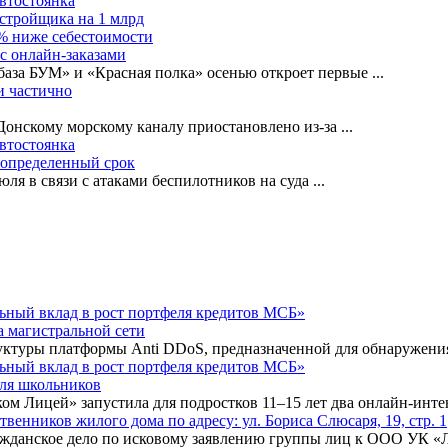
автостоянка
астройщика на 1 млрд
0% ниже себестоимости
с онлайн-заказами
база БУМ» и «Красная полка» осенью откроет первые
...
и частично
-Донскому морскому каналу приостановлено из-за
...
автостоянка
еопределенный срок
ля в связи с атаками беспилотников на суда
...
а магистральной сети
туры платформы Anti DDoS, предназначенной для обнаружения 
для школьников
ком Лицей» запустила для подростков 11–15 лет два онлайн-инт
нников жилого дома по адресу: ул. Бориса Слюсаря, 19, стр. 1
ражданское дело по исковому заявлению группы лиц к ООО УК «