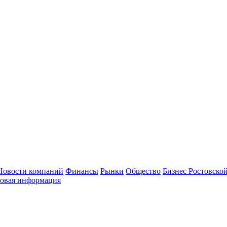
Новости компаний
Финансы
Рынки
Общество
Бизнес Ростовской
овая информация