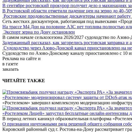
Задержанный рассказал, как загорелись ростовская заправка и 
В сентябре ростовский прокурор получит дело о махинациях з
В Ростовской области отметили падение цен на зерно до 40–5
Ростовские продовольственные дискаунтеры начинают работу 
Сеть жестких дискаунтеров, работающая под вывесками «Прод
На трассе М4 Дон на половине АЗС нет топлива полностью ил
Экспорт зерна по Дону остановлен
В самом начале сельхозсезона 2026/2027 судоходство по Азово
Задержанный рассказал, как загорелись ростовская заправка и 
Судоходство через Азово-Донской канал приостановлено на н
Судоходство по Азово-Донскому каналу приостановлено с 10 ию
Реклама
на сайте и
в газете
заказать
ЧИТАЙТЕ ТАКЖЕ
«Ростелеком» модернизировал систему защиты от DDoS-атак н
«Ростелеком» завершил комплексную модернизацию инфраструк
«Ростелеком Лицей» запустил бесплатные онлайн-интенсивы 
В период летних каникул образовательная платформа «Ростеле
О признании ничтожными ряда решений общего собрания собстве
Кировский районный суд г. Ростова-на-Дону рассматривает г