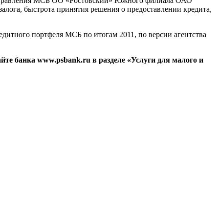
к управления МСБ ОО «Ростовский» Южного филиала ОАО
лога, быстрота принятия решения о предоставлении кредита,
редитного портфеля МСБ по итогам 2011, по версии агентства
йте банка www.psbank.ru в разделе «Услуги для малого и