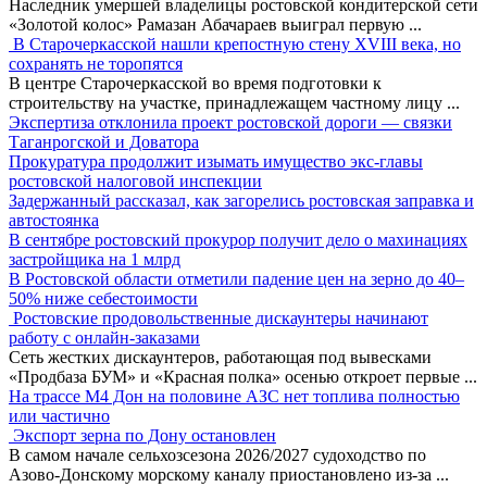
Наследник умершей владелицы ростовской кондитерской сети
«Золотой колос» Рамазан Абачараев выиграл первую
...
В Старочеркасской нашли крепостную стену XVIII века, но
сохранять не торопятся
В центре Старочеркасской во время подготовки к
строительству на участке, принадлежащем частному лицу
...
Экспертиза отклонила проект ростовской дороги — связки
Таганрогской и Доватора
Прокуратура продолжит изымать имущество экс-главы
ростовской налоговой инспекции
Задержанный рассказал, как загорелись ростовская заправка и
автостоянка
В сентябре ростовский прокурор получит дело о махинациях
застройщика на 1 млрд
В Ростовской области отметили падение цен на зерно до 40–
50% ниже себестоимости
Ростовские продовольственные дискаунтеры начинают
работу с онлайн-заказами
Сеть жестких дискаунтеров, работающая под вывесками
«Продбаза БУМ» и «Красная полка» осенью откроет первые
...
На трассе М4 Дон на половине АЗС нет топлива полностью
или частично
Экспорт зерна по Дону остановлен
В самом начале сельхозсезона 2026/2027 судоходство по
Азово-Донскому морскому каналу приостановлено из-за
...