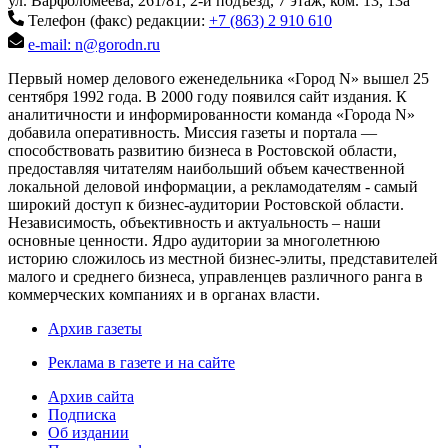
ул. Варфоломеева, 261/81, 2-й подъезд, 7 этаж, ком. 13, 13а
Телефон (факс) редакции:
+7 (863) 2 910 610
e-mail: n@gorodn.ru
Первый номер делового еженедельника «Город N» вышел 25
сентября 1992 года. В 2000 году появился сайт издания. К
аналитичности и информированности команда «Города N»
добавила оперативность. Миссия газеты и портала —
способствовать развитию бизнеса в Ростовской области,
предоставляя читателям наибольший объем качественной
локальной деловой информации, а рекламодателям - самый
широкий доступ к бизнес-аудитории Ростовской области.
Независимость, объективность и актуальность – наши
основные ценности. Ядро аудитории за многолетнюю
историю сложилось из местной бизнес-элиты, представителей
малого и среднего бизнеса, управленцев различного ранга в
коммерческих компаниях и в органах власти.
Архив газеты
Реклама в газете и на сайте
Архив сайта
Подписка
Об издании