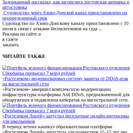
Задержанный рассказал, как загорелись ростовская заправка и
автостоянка
Судоходство через Азово-Донской канал приостановлено на
неопределенный срок
Судоходство по Азово-Донскому каналу приостановлено с 10
июля в связи с атаками беспилотников на суда
...
Реклама
на сайте и
в газете
заказать
ЧИТАЙТЕ ТАКЖЕ
«Ростелеком» модернизировал систему защиты от DDoS-атак
на магистральной сети
«Ростелеком» завершил комплексную модернизацию
инфраструктуры платформы Anti DDoS, предназначенной для
обнаружения и подавления кибератак на магистральной сети.
«Ростелеком Лицей» запустил бесплатные онлайн-интенсивы
для школьников
В период летних каникул образовательная платформа
«Ростелеком Лицей» запустила для подростков 11–15 лет два