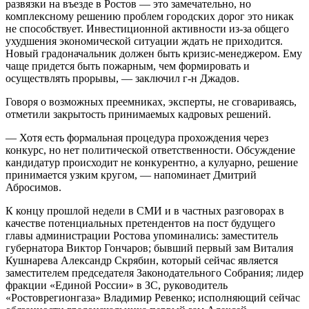
развязки на въезде в Ростов — это замечательно, но
комплексному решению проблем городских дорог это никак
не способствует. Инвестиционной активности из-за общего
ухудшения экономической ситуации ждать не приходится.
Новый градоначальник должен быть кризис-менеджером. Ему
чаще придется быть пожарным, чем формировать и
осуществлять прорывы, — заключил г-н Джадов.
Говоря о возможных преемниках, эксперты, не сговариваясь,
отметили закрытость принимаемых кадровых решений.
— Хотя есть формальная процедура прохождения через
конкурс, но нет политической ответственности. Обсуждение
кандидатур происходит не конкурентно, а кулуарно, решение
принимается узким кругом, — напоминает Дмитрий
Абросимов.
К концу прошлой недели в СМИ и в частных разговорах в
качестве потенциальных претендентов на пост будущего
главы администрации Ростова упоминались: заместитель
губернатора Виктор Гончаров; бывший первый зам Виталия
Кушнарева Александр Скрябин, который сейчас является
заместителем председателя Законодательного Собрания; лидер
фракции «Единой России» в ЗС, руководитель
«Ростоврегионгаза» Владимир Ревенко; исполняющий сейчас