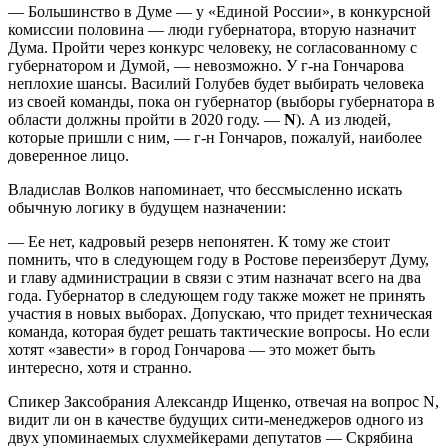
— Большинство в Думе — у «Единой России», в конкурсной
комиссии половина — люди губернатора, вторую назначит
Дума. Пройти через конкурс человеку, не согласованному с
губернатором и Думой, — невозможно. У г-на Гончарова
неплохие шансы. Василий Голубев будет выбирать человека
из своей команды, пока он губернатор (выборы губернатора в
области должны пройти в 2020 году. —
N
). А из людей,
которые пришли с ним, — г-н Гончаров, пожалуй, наиболее
доверенное лицо.
Владислав Волков напоминает, что бессмысленно искать
обычную логику в будущем назначении:
— Ее нет, кадровый резерв непонятен. К тому же стоит
помнить, что в следующем году в Ростове переизберут Думу,
и главу администрации в связи с этим назначат всего на два
года. Губернатор в следующем году также может не принять
участия в новых выборах. Допускаю, что придет техническая
команда, которая будет решать тактические вопросы. Но если
хотят «завести» в город Гончарова — это может быть
интересно, хотя и странно.
Спикер Заксобрания Александр Ищенко, отвечая на вопрос N,
видит ли он в качестве будущих сити-менеджеров одного из
двух упоминаемых слухмейкерами депутатов — Скрябина