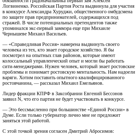
обязанности градоначальника первый зам Алексей
Логвиненко. Российская Партия Роста выдвинула для участия
в конкурсе Александра Хуруджи, общественного омбудсмена
по защите прав предпринимателей, содержащихся под
стражей. В числе потенциальных претендентов также
упоминался экс-первый заммэра еще при Михаиле
Чернышеве Михаил Васильев.
— «Справедливая Россия» намерена выдвинуть своего
человека из тех, кто знает городское хозяйство. Я бы
посмотрел на опытных глав районов, которые имеют
колоссальный управленческий опыт и могли бы работать
сити-менеджерами. Нужен человек, который знает ростовские
проблемы и понимает ростовскую ментальность. Нам надоели
варяги. Хотим поставить опытного квалифицированного
ростовчанина, — рассказал Михаил Емельянов.
Лидер фракции КПРФ в Заксобрании Евгений Бессонов
заявил N, что его партия не будет участвовать в конкурсе.
— Это бессмысленно при большинстве «Единой России» в
Думе. Если только губернатор лично мне не предложит
заняться этой работой.
С этой точкой зрения согласен Дмитрий Абросимов: