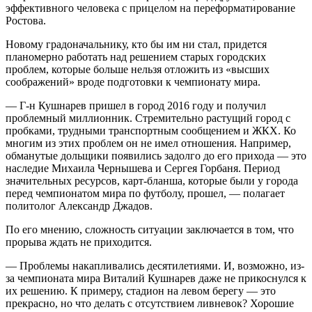
эффективного человека с прицелом на переформатирование
Ростова.
Новому градоначальнику, кто бы им ни стал, придется
планомерно работать над решением старых городских
проблем, которые больше нельзя отложить из «высших
соображений» вроде подготовки к чемпионату мира.
— Г-н Кушнарев пришел в город 2016 году и получил
проблемный миллионник. Стремительно растущий город с
пробками, трудными транспортным сообщением и ЖКХ. Ко
многим из этих проблем он не имел отношения. Например,
обманутые дольщики появились задолго до его прихода — это
наследие Михаила Чернышева и Сергея Горбаня. Период
значительных ресурсов, карт-бланша, которые были у города
перед чемпионатом мира по футболу, прошел, — полагает
политолог Александр Джадов.
По его мнению, сложность ситуации заключается в том, что
прорыва ждать не приходится.
— Проблемы накапливались десятилетиями. И, возможно, из-
за чемпионата мира Виталий Кушнарев даже не прикоснулся к
их решению. К примеру, стадион на левом берегу — это
прекрасно, но что делать с отсутствием ливневок? Хорошие