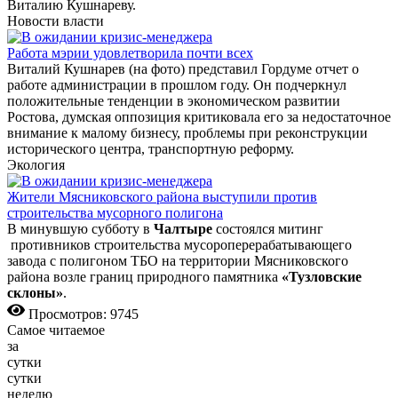
Виталию Кушнареву.
Новости власти
Работа мэрии удовлетворила почти всех
Виталий Кушнарев (на фото) представил Гордуме отчет о
работе администрации в прошлом году. Он подчеркнул
положительные тенденции в экономическом развитии
Ростова, думская оппозиция критиковала его за недостаточное
внимание к малому бизнесу, проблемы при реконструкции
исторического центра, транспортную реформу.
Экология
Жители Мясниковского района выступили против
строительства мусорного полигона
В минувшую субботу в
Чалтыре
состоялся митинг
противников строительства мусороперерабатывающего
завода с полигоном ТБО на территории Мясниковского
района возле границ природного памятника
«Тузловские
склоны»
.
Просмотров: 9745
Самое читаемое
за
сутки
сутки
неделю