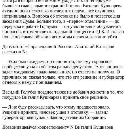
Хотя разговоры о возможном уходе с поста теперь уже
бывшего главы администрации Ростова Виталия Кушнарева
активно шли несколько последних недель, все случилось
нетривиально. Вопроса об отставке не было в повестке дня
заседания Думы. Больше того, в «первом отделении» — до
перерыва в работе Гордумы — он участвовал в обсуждении
вопросов, в том числе скандальной концессии ЦГБ. И только
после перерыва объявил депутатам о своем желании уйти.
Депутат от «Справедливой России» Анатолий Котляров
рассказал N:
— Уход был ожидаем, но непонятно, почему городское
сообщество узнало об этом раньше депутатов. Этот вопрос я
задал уходящему градоначальнику, но ответа не получил. О
причинах он сказал только, что это его решение и губернатор
отнесся к нему с пониманием.
Василий Голубев позднее также не добавил ясности в то, что
побудило Виталия Кушнарева принять свое решение.
— Я не буду рассказывать, что этому предшествовало.
Решение принято, человек ушел в отставку, — заявил
губернатор, выступая в Законодательном Собрании.
Дозвонившемуся корреспонденту N Виталий Кушнарев