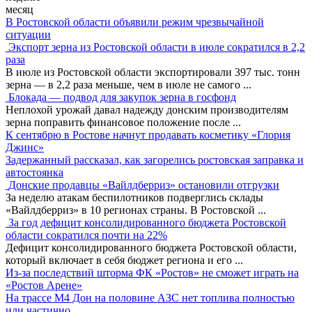
месяц
В Ростовской области объявили режим чрезвычайной
ситуации
Экспорт зерна из Ростовской области в июле сократился в 2,2
раза
В июле из Ростовской области экспортировали 397 тыс. тонн
зерна — в 2,2 раза меньше, чем в июле не самого
...
Блокада — подвод для закупок зерна в госфонд
Неплохой урожай давал надежду донским производителям
зерна поправить финансовое положение после
...
К сентябрю в Ростове начнут продавать косметику «Глория
Джинс»
Задержанный рассказал, как загорелись ростовская заправка и
автостоянка
Донские продавцы «Вайлдберриз» остановили отгрузки
За неделю атакам беспилотников подверглись склады
«Вайлдберриз» в 10 регионах страны. В Ростовской
...
За год дефицит консолидированного бюджета Ростовской
области сократился почти на 22%
Дефицит консолидированного бюджета Ростовской области,
который включает в себя бюджет региона и его
...
Из-за последствий шторма ФК «Ростов» не сможет играть на
«Ростов Арене»
На трассе М4 Дон на половине АЗС нет топлива полностью
или частично