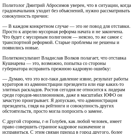
Политолог Дмитрий Абросимов уверен, что в ситуации, когда
градоначальник уходит без объяснений, нужно рассматривать
совокупность причин:
— В каждом конкретном случае — это не повод для отставки.
Просто к апрелю мусорная реформа начата и не закончена.
Что будет с мусорным полигоном — неясно, то же самое с
транспортной реформой. Старые проблемы не решены и
появились новые.
Политконсультант Владислав Волков полагает, что отставка
Кушнарева — это, возможно, попытка со стороны
губернатора исправить прежнюю кадровую ошибку:
— Думаю, что это все-таки давление извне, результат работы
кураторов из администрации президента или еще каких-то
элитных раскладов. Ростов сегодня не относится к лидерам
среди городов-миллионников, даже в масштабах ЮФО он
зачастую проигрывает. Я допускаю, что администрация
президента, глядя на рейтинги и совокупность других
обстоятельств, просто могла попросить о замене.
С другой стороны, г-н Голубев, как любой человек, имеет
право совершить странное кадровое назначение и
исправиться. С этим связан приход в город другого, более