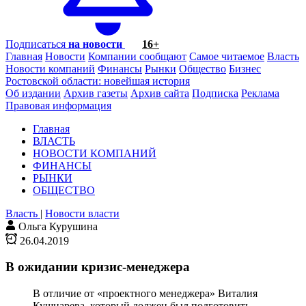
Подписаться
на новости
16+
Главная
Новости
Компании сообщают
Самое читаемое
Власть
Новости компаний
Финансы
Рынки
Общество
Бизнес
Ростовской области: новейшая история
Об издании
Архив газеты
Архив сайта
Подписка
Реклама
Правовая информация
Главная
ВЛАСТЬ
НОВОСТИ КОМПАНИЙ
ФИНАНСЫ
РЫНКИ
ОБЩЕСТВО
Власть
|
Новости власти
Ольга Курушина
26.04.2019
В ожидании кризис-менеджера
В отличие от «проектного менеджера» Виталия
Кушнарева, который должен был подготовить