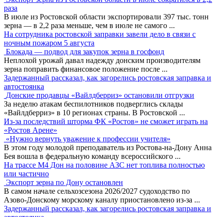
раза
В июле из Ростовской области экспортировали 397 тыс. тонн
зерна — в 2,2 раза меньше, чем в июле не самого
...
На сотрудника ростовской заправки завели дело в связи с
ночным пожаром 5 августа
Блокада — подвод для закупок зерна в госфонд
Неплохой урожай давал надежду донским производителям
зерна поправить финансовое положение после
...
Задержанный рассказал, как загорелись ростовская заправка и
автостоянка
Донские продавцы «Вайлдберриз» остановили отгрузки
За неделю атакам беспилотников подверглись склады
«Вайлдберриз» в 10 регионах страны. В Ростовской
...
Из-за последствий шторма ФК «Ростов» не сможет играть на
«Ростов Арене»
«Нужно вернуть уважение к профессии учителя»
В этом году молодой преподаватель из Ростова-на-Дону Анна
Бея вошла в федеральную команду всероссийского
...
На трассе М4 Дон на половине АЗС нет топлива полностью
или частично
Экспорт зерна по Дону остановлен
В самом начале сельхозсезона 2026/2027 судоходство по
Азово-Донскому морскому каналу приостановлено из-за
...
Задержанный рассказал, как загорелись ростовская заправка и