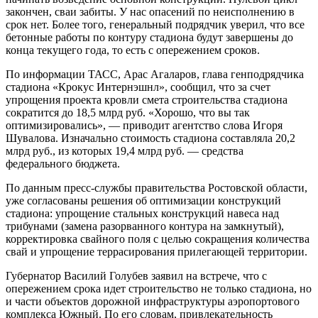
закончен, сваи забиты. У нас опасений по неисполнению в
срок нет. Более того, генеральный подрядчик уверил, что все
бетонные работы по контуру стадиона будут завершены до
конца текущего года, то есть с опережением сроков.
По информации ТАСС, Арас Агаларов, глава генподрядчика
стадиона «Крокус Интернэшнл», сообщил, что за счет
упрощения проекта кровли смета строительства стадиона
сократится до 18,5 млрд руб. «Хорошо, что вы так
оптимизировались», — приводит агентство слова Игоря
Шувалова. Изначально стоимость стадиона составляла 20,2
млрд руб., из которых 19,4 млрд руб. — средства
федерального бюджета.
По данным пресс-службы правительства Ростовской области,
уже согласованы решения об оптимизации конструкций
стадиона: упрощение стальных конструкций навеса над
трибунами (замена разорванного контура на замкнутый),
корректировка свайного поля с целью сокращения количества
свай и упрощение террасирования прилегающей территории.
Губернатор Василий Голубев зая­вил на встрече, что с
опережением срока идет строительство не только стадиона, но
и части объектов дорожной инфраструктуры аэропортового
комплекса Южный. По его словам, привлекательность