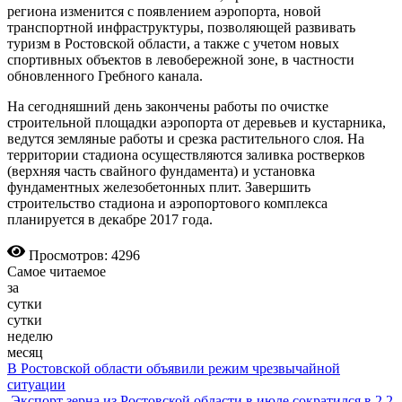
региона изменится с появлением аэропорта, новой
транспортной инфраструктуры, позволяющей развивать
туризм в Ростовской области, а также с учетом новых
спортивных объектов в левобережной зоне, в частности
обновленного Гребного канала.
На сегодняшний день закончены работы по очистке
строительной площадки аэропорта от деревьев и кус­тарника,
ведутся земляные работы и срезка растительного слоя. На
территории стадиона осуществляются заливка ростверков
(верхняя часть свайного фундамента) и установка
фундаментных железобетонных плит. Завершить
строительство стадиона и аэропортового комплекса
планируется в декабре 2017 года.
Просмотров: 4296
Самое читаемое
за
сутки
сутки
неделю
месяц
В Ростовской области объявили режим чрезвычайной
ситуации
Экспорт зерна из Ростовской области в июле сократился в 2,2