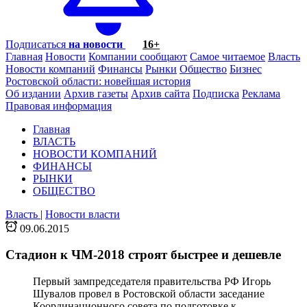
Подписаться
на новости
16+
Главная
Новости
Компании сообщают
Самое читаемое
Власть
Новости компаний
Финансы
Рынки
Общество
Бизнес
Ростовской области: новейшая история
Об издании
Архив газеты
Архив сайта
Подписка
Реклама
Правовая информация
Главная
ВЛАСТЬ
НОВОСТИ КОМПАНИЙ
ФИНАНСЫ
РЫНКИ
ОБЩЕСТВО
Власть
|
Новости власти
09.06.2015
Стадион к ЧМ-2018 строят быстрее и дешевле
Первый зампредседателя правительства РФ Игорь
Шувалов провел в Ростовской области заседание
Координационного совета по подготовке к