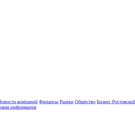
Новости компаний
Финансы
Рынки
Общество
Бизнес Ростовской
овая информация