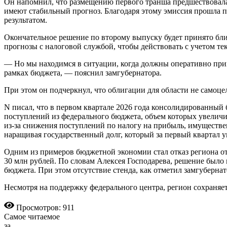
Он напомнил, что размещению первого транша предшествовала
имеют стабильный прогноз. Благодаря этому эмиссия прошла 
результатом.
Окончательное решение по второму выпуску будет принято бли
прогнозы с налоговой службой, чтобы действовать с учетом те
— Но мы находимся в ситуации, когда должны оперативно прини
рамках бюджета, — пояснил замгубернатора.
При этом он подчеркнул, что облигации для области не самоце
N писал, что в первом квартале 2026 года консолидированный
поступлений из федерального бюджета, объем которых увеличи
из-за снижения поступлений по налогу на прибыль, имуществе
наращивая государственный долг, который за первый квартал ув
Одним из примеров бюджетной экономии стал отказ региона о
30 млн рублей. По словам Алексея Господарева, решение было 
бюджета. При этом отсутствие стенда, как отметил замгуберна
Несмотря на поддержку федерального центра, регион сохраняе
Просмотров: 911
Самое читаемое
за