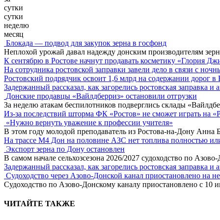
сутки
сутки
неделю
месяц
Блокада — подвод для закупок зерна в госфонд
Неплохой урожай давал надежду донским производителям зер
К сентябрю в Ростове начнут продавать косметику «Глория Дж
На сотрудника ростовской заправки завели дело в связи с ноч
Ростовский подрядчик освоит 1,6 млрд на содержании дорог в
Задержанный рассказал, как загорелись ростовская заправка и 
Донские продавцы «Вайлдберриз» остановили отгрузки
За неделю атакам беспилотников подверглись склады «Вайлдбе
Из-за последствий шторма ФК «Ростов» не сможет играть на «
«Нужно вернуть уважение к профессии учителя»
В этом году молодой преподаватель из Ростова-на-Дону Анна 
На трассе М4 Дон на половине АЗС нет топлива полностью ил
Экспорт зерна по Дону остановлен
В самом начале сельхозсезона 2026/2027 судоходство по Азово
Задержанный рассказал, как загорелись ростовская заправка и 
Судоходство через Азово-Донской канал приостановлено на н
Судоходство по Азово-Донскому каналу приостановлено с 10 ию
ЧИТАЙТЕ ТАКЖЕ