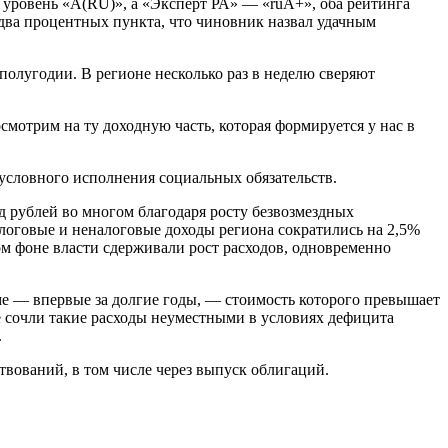
уровень «А(RU)», а «Эксперт РА» — «ruА+», оба рейтинга
два процентных пункта, что чиновник назвал удачным
полугодии. В регионе несколько раз в неделю сверяют
смотрим на ту доходную часть, которая формируется у нас в
зусловного исполнения социальных обязательств.
д рублей во многом благодаря росту безвозмездных
алоговые и неналоговые доходы региона сократились на 2,5%
м фоне власти сдерживали рост расходов, одновременно
е — впервые за долгие годы, — стоимость которого превышает
е сочли такие расходы неуместными в условиях дефицита
.
вований, в том числе через выпуск облигаций.