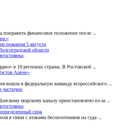
на поправить финансовое положение после
...
инс»
ным пожаром 5 августа
 Волгоградской области
автостоянка
рриз» в 10 регионах страны. В Ростовской
...
Ростов Арене»
Бея вошла в федеральную команду всероссийского
...
и частично
-Донскому морскому каналу приостановлено из-за
...
автостоянка
еопределенный срок
ля в связи с атаками беспилотников на суда
...