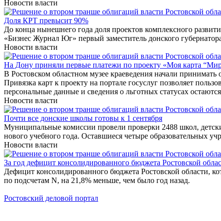
Новости власти
Доля КРТ превысит 90%
До конца нынешнего года доля проектов комплексного развити
«Бизнес Журнал Юг» первый заместитель донского губернатора
Новости власти
На Дону приняли первые платежи по проекту «Моя карта “Ми
В Ростовском областном музее краеведения начали принимать 
Привязка карт к проекту на портале госуслуг позволяет польз
персональные данные и сведения о льготных статусах остаютс
Новости власти
Почти все донские школы готовы к 1 сентября
Муниципальные комиссии провели проверки 2488 школ, детских
нового учебного года. Оставшиеся четыре образовательных учр
Новости власти
За год дефицит консолидированного бюджета Ростовской облас
Дефицит консолидированного бюджета Ростовской области, кото
по подсчетам N, на 21,8% меньше, чем было год назад.
Ростовский деловой портал