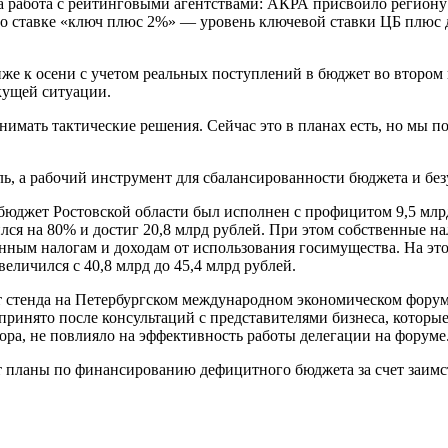
 работа с рейтинговыми агентствами: АКРА присвоило региону 
по ставке «ключ плюс 2%» — уровень ключевой ставки ЦБ плюс 
же к осени с учетом реальных поступлений в бюджет во втором 
кущей ситуации.
мать тактические решения. Сейчас это в планах есть, но мы по
ль, а рабочий инструмент для сбалансированности бюджета и бе
 бюджет Ростовской области был исполнен с профицитом 9,5 млр
лся на 80% и достиг 20,8 млрд рублей. При этом собственные н
нным налогам и доходам от использования госимущества. На это
еличился с 40,8 млрд до 45,4 млрд рублей.
т стенда на Петербургском международном экономическом форум
принято после консультаций с представителями бизнеса, которы
тора, не повлияло на эффективность работы делегации на форуме
т планы по финансированию дефицитного бюджета за счет заимст