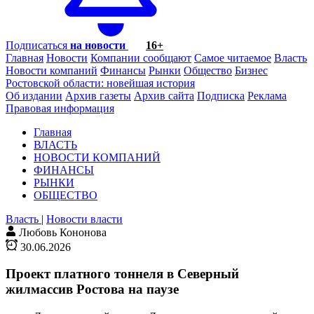
Подписаться
на новости
16+
Главная
Новости
Компании сообщают
Самое читаемое
Власть
Новости компаний
Финансы
Рынки
Общество
Бизнес
Ростовской области: новейшая история
Об издании
Архив газеты
Архив сайта
Подписка
Реклама
Правовая информация
Главная
ВЛАСТЬ
НОВОСТИ КОМПАНИЙ
ФИНАНСЫ
РЫНКИ
ОБЩЕСТВО
Власть
|
Новости власти
Любовь Кононова
30.06.2026
Проект платного тоннеля в Северный
жилмассив Ростова на паузе