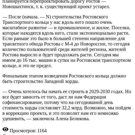
планируется перепроектировать дорогу Ростов —
Новошахтинск, т. к. существующий проект устарел.
— После (начала. — N) строительства Ростовского
Транспортного кольца у нас вдоль него пошло очень
масштабное развитие — и промышленное, и жилое. Поселки,
которые находятся вдоль него, стали экспоненциально расти.
Если раньше это было в большей степени направление для
транзитного обхода Ростова с М-4 до Новороссии, то сегодня
количество пользователей среди жителей региона, жителей
Ростова выросло и будет продолжать расти. Сегодня мы
имеем до 16 тыс. машин в сутки на Ростовском транспортном
кольце, и это не предел.
Финальным этапом возведения Ростовского кольца должно
быть строительство Западной хорды.
— Очень хотелось бы начать ее строить в 2029-2030 годах. Но
все будет зависеть от того, даст ли нам Федерация
софинансирование, потому что на сегодняшний день
стоимость хорды составляет 32,2 млрд. Возможно, мы пойдем
в коррекцию проекта, и это позволит нам его немножко
удешевить, — заключила Алена Беликова.
Просмотров: 1164