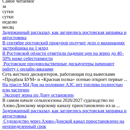
Самое читаемое
за
сутки
сутки
неделю
месяц
Задержанный рассказал, как загорелись ростовская заправка и
автостоянка
В сентябре ростовский прокурор получит дело о махинациях
застройщика на 1 млрд
В Ростовской области отметили падение цен на зерно до 40–
50% ниже себестоимости
Ростовские продовольственные дискаунтеры начинают
работу с онлайн-заказами
Сеть жестких дискаунтеров, работающая под вывесками
«Продбаза БУМ» и «Красная полка» осенью откроет первые
...
На трассе М4 Дон на половине АЗС нет топлива полностью
или частично
Экспорт зерна по Дону остановлен
В самом начале сельхозсезона 2026/2027 судоходство по
Азово-Донскому морскому каналу приостановлено из-за
...
Задержанный рассказал, как загорелись ростовская заправка и
автостоянка
Судоходство через Азово-Донской канал приостановлено на
неопределенный срок