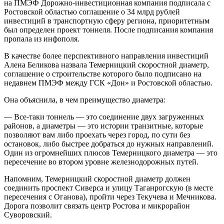
на ПМЭФ Дорожно-инвестиционная компания подписала с
Ростовской областью соглашение о 34 млрд рублей
инвестиций в транспортную сферу региона, приоритетным
был определен проект тоннеля. После подписания компания
пропала из инфополя.
В качестве более перспективного направления инвестиций
Алена Беликова назвала Темерницкий скоростной диаметр,
соглашение о строительстве которого было подписано на
недавнем ПМЭФ между ГСК «Дон» и Ростовской областью.
Она объяснила, в чем преимущество диаметра:
— Все-таки тоннель — это соединение двух загруженных
районов, а диаметры — это истории транзитные, которые
позволяют вам либо проехать через город, по сути без
остановок, либо быстрее добраться до нужных направлений.
Один из огромнейших плюсов Темерницкого диаметра — это
пересечение во втором уровне железнодорожных путей.
Напомним, Темерницкий скоростной диаметр должен
соединить проспект Сиверса и улицу Таганрогскую (в месте
пересечения с Оганова), пройти через Текучева и Мечникова.
Дорога позволит связать центр Ростова и микрорайон
Суворовский.