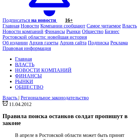
Подписаться
на новости
16+
Главная
Новости
Компании сообщают
Самое читаемое
Власть
Новости компаний
Финансы
Рынки
Общество
Бизнес
Ростовской области: новейшая история
Об издании
Архив газеты
Архив сайта
Подписка
Реклама
Правовая информация
Главная
ВЛАСТЬ
НОВОСТИ КОМПАНИЙ
ФИНАНСЫ
РЫНКИ
ОБЩЕСТВО
Власть
|
Региональное законодательство
11.04.2012
Правила поиска останков солдат пропишут в
законе
В апреле в Ростовской области может быть принят