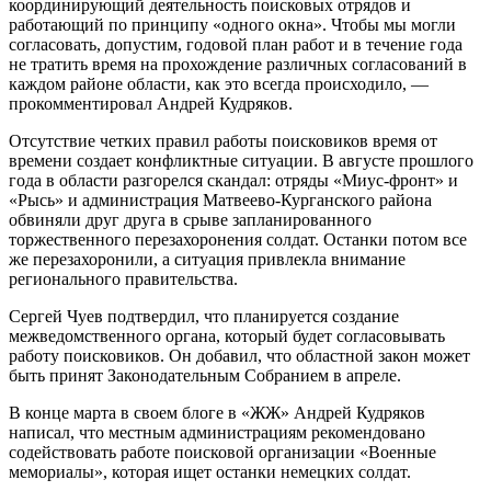
координирующий деятельность поисковых отрядов и
работающий по принципу «одного окна». Чтобы мы могли
согласовать, допустим, годовой план работ и в течение года
не тратить время на прохождение различных согласований в
каждом районе области, как это всегда происходило, —
прокомментировал Андрей Кудряков.
Отсутствие четких правил работы поисковиков время от
времени создает конфликтные ситуации. В августе прошлого
года в области разгорелся скандал: отряды «Миус-фронт» и
«Рысь» и администрация Матвеево-Курганского района
обвиняли друг друга в срыве запланированного
торжественного перезахоронения солдат. Останки потом все
же перезахоронили, а ситуация привлекла внимание
регионального правительства.
Сергей Чуев подтвердил, что планируется создание
межведомственного органа, который будет согласовывать
работу поисковиков. Он добавил, что областной закон может
быть принят Законодательным Собранием в апреле.
В конце марта в своем блоге в «ЖЖ» Андрей Кудряков
написал, что местным администрациям рекомендовано
содействовать работе поисковой организации «Военные
мемориалы», которая ищет останки немецких солдат.