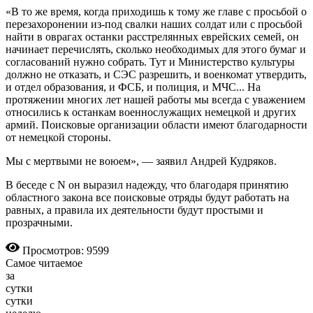
«В то же время, когда приходишь к тому же главе с просьбой о
перезахоронении из-под свалки наших солдат или с просьбой
найти в оврагах останки расстрелянных еврейских семей, он
начинает перечислять, сколько необходимых для этого бумаг и
согласований нужно собрать. Тут и Министерство культуры
должно не отказать, и СЭС разрешить, и военкомат утвердить,
и отдел образования, и ФСБ, и полиция, и МЧС... На
протяжении многих лет нашей работы мы всегда с уважением
относились к останкам военнослужащих немецкой и других
армий. Поисковые организации области имеют благодарности
от немецкой стороны.
Мы с мертвыми не воюем», — заявил Андрей Кудряков.
В беседе с N он выразил надежду, что благодаря принятию
областного закона все поисковые отряды будут работать на
равных, а правила их деятельности будут простыми и
прозрачными.
Просмотров: 9599
Самое читаемое
за
сутки
сутки