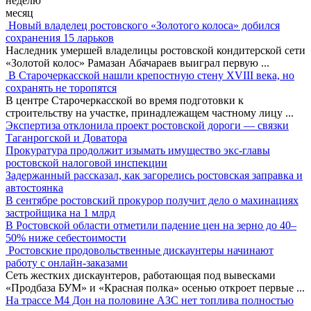
неделю
месяц
Новый владелец ростовского «Золотого колоса» добился
сохранения 15 ларьков
Наследник умершей владелицы ростовской кондитерской сети
«Золотой колос» Рамазан Абачараев выиграл первую
...
В Старочеркасской нашли крепостную стену XVIII века, но
сохранять не торопятся
В центре Старочеркасской во время подготовки к
строительству на участке, принадлежащем частному лицу
...
Экспертиза отклонила проект ростовской дороги — связки
Таганрогской и Доватора
Прокуратура продолжит изымать имущество экс-главы
ростовской налоговой инспекции
Задержанный рассказал, как загорелись ростовская заправка и
автостоянка
В сентябре ростовский прокурор получит дело о махинациях
застройщика на 1 млрд
В Ростовской области отметили падение цен на зерно до 40–
50% ниже себестоимости
Ростовские продовольственные дискаунтеры начинают
работу с онлайн-заказами
Сеть жестких дискаунтеров, работающая под вывесками
«Продбаза БУМ» и «Красная полка» осенью откроет первые
...
На трассе М4 Дон на половине АЗС нет топлива полностью