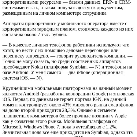
корпоративными ресурсами — базами данных, ERP- и CRM-
системами и т. п., а также получать доступ к документам,
размещенным на личном компьютере сотрудника.
Аппараты приобретались у мобильного оператора вместе с
корпоративным тарифным планом, стоимость каждого из них
составила около 7 тыс. рублей.
— В качестве личных телефонов работники используют что
хотят, но вести с их помощью деловые переговоры или
переписку запрещено, — говорит руководитель компании. —
Точно не могу сказать, но среди собственных аппаратов
преобладают Nokia (платформа Symbian. — N) и телефоны на
базе Android. У меня самого — два iPhone (операционная
система iOS. — N).
Крупнейшими мобильными платформами на данный момент
являются Android (разработка корпорации Google) и эпловская
iOS. Первая, по данным интернет-портала IGN, на данный
момент контролирует около 43% мирового рынка смартфонов,
на долю второй приходится 28,3%. Однако в сегменте
планшетных компьютеров более прочные позиции у Apple
как у создателя этого рынка. Мобильная платформа от
Microsoft, Windows Phone 7, пока в аутсайдерах с 1,2%.
Значительная доля все еще приходится на Symbian, однако эта