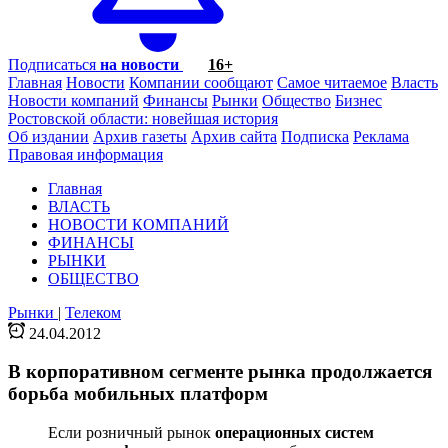
Подписаться
на новости
16+
Главная
Новости
Компании сообщают
Самое читаемое
Власть
Новости компаний
Финансы
Рынки
Общество
Бизнес
Ростовской области: новейшая история
Об издании
Архив газеты
Архив сайта
Подписка
Реклама
Правовая информация
Главная
ВЛАСТЬ
НОВОСТИ КОМПАНИЙ
ФИНАНСЫ
РЫНКИ
ОБЩЕСТВО
Рынки
|
Телеком
24.04.2012
В корпоративном сегменте рынка продолжается
борьба мобильных платформ
Если розничный рынок
операционных систем