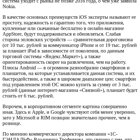
система уходит с рынка не позже 2016 года, о чем уже заявила
Nokia.
В качестве основных преимуществ iOS эксперты называют ее
простоту, надежность и гарантию того, что приложения,
купленные или скачанные бесплатно в онлайн-магазине
AppStore, будут поддерживаться и обновляться. Слабая
сторона эпловских устройств — сравнительная дороговизна
(от 10 тыс. рублей за коммуникатор iPhone и от 19 тыс. рублей
за планшет iPad в зависимости от поколения, по данным
торговой системы «Яндекс.Маркет»), а также
ориентированность скорее на развлечения, чем на работу.
Плюсы Android — в огромном разнообразии смартфонов и
планшетов, на которые устанавливается данная система, и их
быстродействии, а также в широком диапазоне цен: смартфон
под управлением этой ОС можно купить за сумму от 3 тыс.
рублей (данные интернет-магазина «Связной»), планшет будет
стоить от 6 тыс. рублей.
Впрочем, в корпоративном сегменте картина совершенно
иная. Здесь и Apple, и Google чувствуют себя менее уверенно,
зато у Microsoft и RIM позиции значительно прочнее, чем в
рознице.
По мнению коммерческого директора компании «1С-
ГЭНДАЛЬФ» Владимира Трофимова, это связано с тем, что