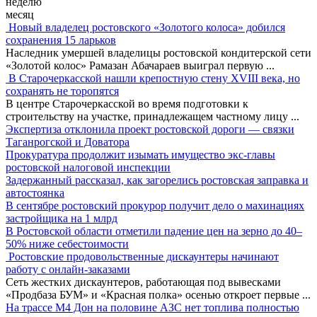
неделю
месяц
Новый владелец ростовского «Золотого колоса» добился
сохранения 15 ларьков
Наследник умершей владелицы ростовской кондитерской сети
«Золотой колос» Рамазан Абачараев выиграл первую
...
В Старочеркасской нашли крепостную стену XVIII века, но
сохранять не торопятся
В центре Старочеркасской во время подготовки к
строительству на участке, принадлежащем частному лицу
...
Экспертиза отклонила проект ростовской дороги — связки
Таганрогской и Доватора
Прокуратура продолжит изымать имущество экс-главы
ростовской налоговой инспекции
Задержанный рассказал, как загорелись ростовская заправка и
автостоянка
В сентябре ростовский прокурор получит дело о махинациях
застройщика на 1 млрд
В Ростовской области отметили падение цен на зерно до 40–
50% ниже себестоимости
Ростовские продовольственные дискаунтеры начинают
работу с онлайн-заказами
Сеть жестких дискаунтеров, работающая под вывесками
«Продбаза БУМ» и «Красная полка» осенью откроет первые
...
На трассе М4 Дон на половине АЗС нет топлива полностью