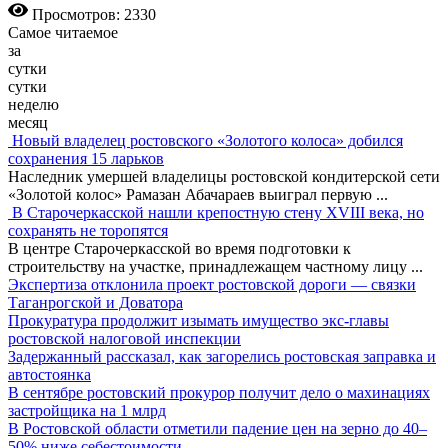
Просмотров: 2330
Самое читаемое
за
сутки
сутки
неделю
месяц
Новый владелец ростовского «Золотого колоса» добился
сохранения 15 ларьков
Наследник умершей владелицы ростовской кондитерской сети
«Золотой колос» Рамазан Абачараев выиграл первую
...
В Старочеркасской нашли крепостную стену XVIII века, но
сохранять не торопятся
В центре Старочеркасской во время подготовки к
строительству на участке, принадлежащем частному лицу
...
Экспертиза отклонила проект ростовской дороги — связки
Таганрогской и Доватора
Прокуратура продолжит изымать имущество экс-главы
ростовской налоговой инспекции
Задержанный рассказал, как загорелись ростовская заправка и
автостоянка
В сентябре ростовский прокурор получит дело о махинациях
застройщика на 1 млрд
В Ростовской области отметили падение цен на зерно до 40–
50% ниже себестоимости