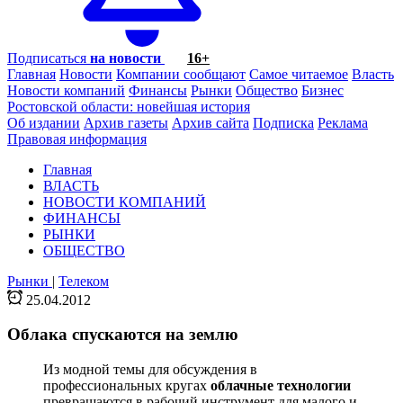
Подписаться
на новости
16+
Главная
Новости
Компании сообщают
Самое читаемое
Власть
Новости компаний
Финансы
Рынки
Общество
Бизнес
Ростовской области: новейшая история
Об издании
Архив газеты
Архив сайта
Подписка
Реклама
Правовая информация
Главная
ВЛАСТЬ
НОВОСТИ КОМПАНИЙ
ФИНАНСЫ
РЫНКИ
ОБЩЕСТВО
Рынки
|
Телеком
25.04.2012
Облака спускаются на землю
Из модной темы для обсуждения в
профессиональных кругах
облачные технологии
превращаются в рабочий инструмент для малого и