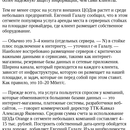
более надежную защиту информации, чем сами клиенты.
Тем не менее спрос на услуги внешних ЦОДов растет и среди
небольших предприятий. Евгений Галалу сообщил, что в этом
сегменте популярна услуга аренды места в серверных стойках
на площадке провайдера, где клиент размещает собственное
оборудование.
— Обычно это 3–4 юнита (отдельных сервера. — N) в стойке
плюс подключение к интернету, — уточнил г-н Галалу. —
Наиболее востребовано размещение серверов с критичес­ки
важными данными и сервисами, такими как интернет-
магазины, резервные базы данных и сетевые приложения.
Ширина канала, который приходится на каждого клиента,
зависит от инфраструктуры, которую он размещает на нашей
площадке, и задач, которые он перед собой при этом ставит.
Как правило, это 10–20 Мбит/с.
— Прежде всего, эта услуга пользуется спросом у компаний,
которые обмениваются большими базами данных — это
интернет-мага­зины, платежные системы, разработчики веб-
сайтов, — говорит коммерческий директор ТТК-Кавказ
Александр Яковенко. Средняя сумма счета за использование
ЦОДа Orange в сегменте небольших компаний составляет 4–
15 тыс. рублей. Построить собственный дата-центр обойдется
куда дороже, добавляет Евгений Галалу. Из-за необходимости