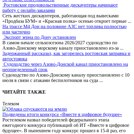
Ростовские продовольственные дискаунтеры начинают
работу с онлайн-заказами
Сеть жестких дискаунтеров, работающая под вывесками
«Продбаза БУМ» и «Красная полка» осенью откроет первые
...
На трассе М4 Дон на половине АЗС нет топлива полностью
или частично
Экспорт зерна по Дону остановлен
В самом начале сельхозсезона 2026/2027 судоходство по
Азово-Донскому морскому каналу приостановлено из-за
...
Задержанный рассказал, как загорелись ростовская заправка и
автостоянка
Судоходство через Азово-Донской канал приостановлено на
неопределенный срок
Судоходство по Азово-Донскому каналу приостановлено с 10
июля в связи с атаками беспилотников на суда
...
ЧИТАЙТЕ ТАКЖЕ
Телеком
Подведены итоги конкурса «Вместе в цифровое будущее»
Ростелеком назвал победителей федерального этапа
ежегодного конкурса публикаций об ИТ «Вместе в цифровое
будущее». В нынешнем году конкурс прошел в 15-й раз, его