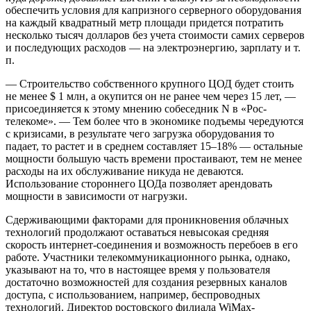
обеспечить условия для капризного серверного оборудования
на каждый квадратный метр площади придется потратить
несколько тысяч долларов без учета стоимос­ти самих серверов
и последующих расходов — на электроэнергию, зарплату и т.
п.
— Строительство собственного крупного ЦОД будет стоить
не менее $ 1 млн, а окупится он не ранее чем через 15 лет, —
присоединяется к этому мнению собеседник N в «Рос­
телекоме». — Тем более что в экономике подъемы чередуются
с кризисами, в результате чего загрузка оборудования то
падает, то растет и в среднем составляет 15–18% — остальные
мощности большую часть времени простаивают, тем не менее
расходы на их обслуживание никуда не деваются.
Использование стороннего ЦОДа позволяет арендовать
мощности в зависимости от нагрузки.
Сдерживающими факторами для проникновения облачных
технологий продолжают оставаться невысокая средняя
скорость интернет-соеди­нения и возможность перебоев в его
работе. Участники телекоммуникационного рынка, однако,
указывают на то, что в настоящее время у пользователя
достаточно возможностей для создания резервных каналов
доступа, с использованием, например, беспроводных
технологий. Директор ростовского филиала WiMax-