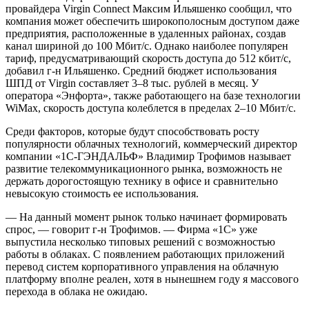
провайдера Virgin Connect Максим Ильяшенко сообщил, что
компания может обеспечить широкополосным доступом даже
предприятия, расположенные в удаленных районах, создав
канал шириной до 100 Мбит/c. Однако наиболее популярен
тариф, предусматривающий скорость доступа до 512 кбит/с,
добавил г-н Ильяшенко. Средний бюджет использования
ШПД от Virgin составляет 3–8 тыс. рублей в месяц. У
оператора «Энфорта», также работающего на базе технологии
WiMax, скорость доступа колеблется в пределах 2–10 Мбит/с.
Среди факторов, которые будут способствовать росту
популярности облачных технологий, коммерческий директор
компании «1С-ГЭНДАЛЬФ» Владимир Трофимов называет
развитие телекоммуникационного рынка, возможность не
держать дорогостоящую технику в офисе и сравнительно
невысокую стоимость ее использования.
— На данный момент рынок только начинает формировать
спрос, — говорит г-н Трофимов. — Фирма «1С» уже
выпустила несколько типовых решений с возможностью
работы в облаках. С появлением работающих приложений
перевод систем корпоративного управления на облачную
платформу вполне реален, хотя в нынешнем году я массового
перехода в облака не ожидаю.