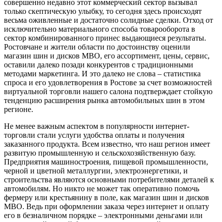
совершенно недавно этот коммерческий сектор вызывал
только скептическую улыбку, то сегодня здесь происходят
весьма оживленные и достаточно солидные сделки. Отход от
исключительно материального способа товарооборота в
сектор комбинированного принес выдающиеся результаты.
Ростовчане и жители области по достоинству оценили
магазин шин и дисков МВО, его ассортимент, цены, сервис,
оставили далеко позади конкурентов с традиционными
методами маркетинга. И это далеко не слова – статистика
спроса и его удовлетворения в Ростове за счет возможностей
виртуальной торговли нашего салона подтверждает стойкую
тенденцию расширения рынка автомобильных шин в этом
регионе.
Не менее важным аспектом в популярности интернет-
торговли стали услуги удобства оплаты и получения
заказанного продукта. Всем известно, что наш регион имеет
развитую промышленную и сельскохозяйственную базу.
Предприятия машиностроения, пищевой промышленности,
черной и цветной металлургии, электроэнергетики, и
строительства являются основными потребителями деталей к
автомобилям. Но никто не может так оперативно помочь
фермеру или крестьянину в поле, как магазин шин и дисков
МВО. Ведь при оформлении заказа через интернет и оплату
его в безналичном порядке – электронными деньгами или