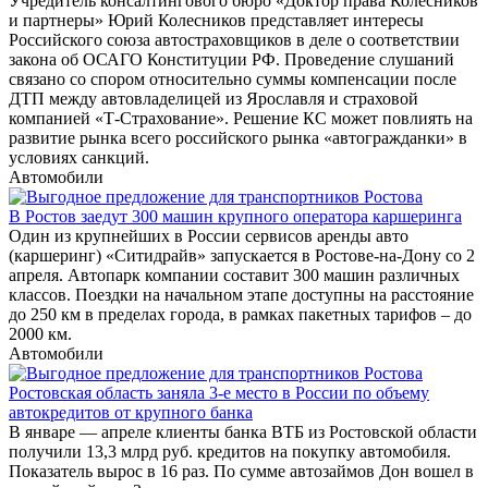
Учредитель консалтингового бюро «Доктор права Колесников
и партнеры» Юрий Колесников представляет интересы
Российского союза автостраховщиков в деле о соответствии
закона об ОСАГО Конституции РФ. Проведение слушаний
связано со спором относительно суммы компенсации после
ДТП между автовладелицей из Ярославля и страховой
компанией «Т-Страхование». Решение КС может повлиять на
развитие рынка всего российского рынка «автогражданки» в
условиях санкций.
Автомобили
В Ростов заедут 300 машин крупного оператора каршеринга
Один из крупнейших в России сервисов аренды авто
(каршеринг) «Ситидрайв» запускается в Ростове-на-Дону со 2
апреля. Автопарк компании составит 300 машин различных
классов. Поездки на начальном этапе доступны на расстояние
до 250 км в пределах города, в рамках пакетных тарифов – до
2000 км.
Автомобили
Ростовская область заняла 3-е место в России по объему
автокредитов от крупного банка
В январе — апреле клиенты банка ВТБ из Ростовской области
получили 13,3 млрд руб. кредитов на покупку автомобиля.
Показатель вырос в 16 раз. По сумме автозаймов Дон вошел в