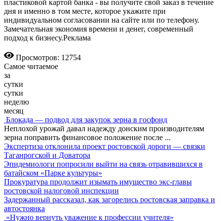
пластиковой картой банка - вы получите свой заказ в течение
дня и именно в том месте, которое укажите при
индивидуальном согласовании на сайте или по телефону.
Замечательная экономия времени и денег, современный
подход к бизнесу.Реклама
Просмотров: 12754
Самое читаемое
за
сутки
сутки
неделю
месяц
Блокада — подвод для закупок зерна в госфонд
Неплохой урожай давал надежду донским производителям
зерна поправить финансовое положение после
...
Экспертиза отклонила проект ростовской дороги — связки
Таганрогской и Доватора
Эпидемиологи попросили выйти на связь отравившихся в
батайском «Парке культуры»
Прокуратура продолжит изымать имущество экс-главы
ростовской налоговой инспекции
Задержанный рассказал, как загорелись ростовская заправка и
автостоянка
«Нужно вернуть уважение к профессии учителя»