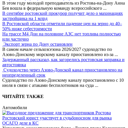
В этом году молодой преподаватель из Ростова-на-Дону Анна
Бея вошла в федеральную команду всероссийского
...
В сентябре ростовский прокурор получит дело о махинациях
застройщика на 1 млрд
В Ростовской области отметили падение цен на зерно до 40–
50% ниже себестоимости
На трассе М4 Дон на половине АЗС нет топлива полностью
или частично
Экспорт зерна по Дону остановлен
В самом начале сельхозсезона 2026/2027 судоходство по
Азово-Донскому морскому каналу приостановлено из-за
...
Задержанный рассказал, как загорелись ростовская заправка и
автостоянка
Судоходство через Азово-Донской канал приостановлено на
неопределенный срок
Судоходство по Азово-Донскому каналу приостановлено с 10
июля в связи с атаками беспилотников на суда
...
ЧИТАЙТЕ ТАКЖЕ
Автомобили
Ростовский юрист участвует в судьбоносном для рынка
ОСАГО деле в КС