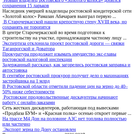
Новый владелец ростовского «Золотого колоса» добился
сохранения 15 ларьков
Наследник умершей владелицы ростовской кондитерской сети
«Золотой колос» Рамазан Абачараев выиграл первую
...
В Старочеркасской нашли крепостную стену XVIII века, но
сохранять не торопятся
В центре Старочеркасской во время подготовки к
строительству на участке, принадлежащем частному лицу
...
Экспертиза отклонила проект ростовской дороги — связки
Таганрогской и Доватора
Прокуратура продолжит изымать имущество экс-главы
ростовской налоговой инспекции
Задержанный рассказал, как загорелись ростовская заправка и
автостоянка
В сентябре ростовский прокурор получит дело о махинациях
застройщика на 1 млрд
В Ростовской области отметили падение цен на зерно до 40–
50% ниже себестоимости
Ростовские продовольственные дискаунтеры начинают
работу с онлайн-заказами
Сеть жестких дискаунтеров, работающая под вывесками
«Продбаза БУМ» и «Красная полка» осенью откроет первые
...
На трассе М4 Дон на половине АЗС нет топлива полностью
или частично
Экспорт зерна по Дону остановлен