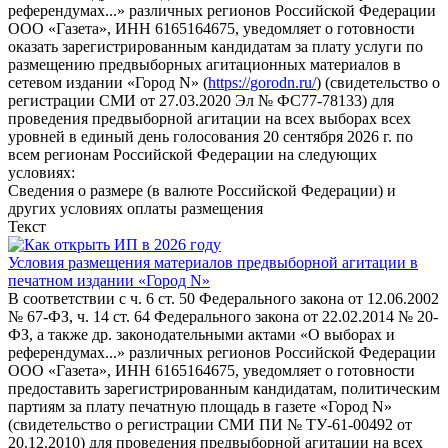
референдумах...» различных регионов Российской Федерации
ООО «Газета», ИНН 6165164675, уведомляет о готовности
оказать зарегистрированным кандидатам за плату услуги по
размещению предвыборных агитационных материалов в
сетевом издании «Город N» (
https://gorodn.ru/
) (свидетельство о
регистрации СМИ от 27.03.2020 Эл № ФС77-78133) для
проведения предвыборной агитации на всех выборах всех
уровней в единый день голосования 20 сентября 2026 г. по
всем регионам Российской Федерации на следующих
условиях:
Сведения о размере (в валюте Российской Федерации) и
других условиях оплаты размещения
Текст
Условия размещения материалов предвыборной агитации в
печатном издании «Город N»
В соответствии с ч. 6 ст. 50 Федерального закона от 12.06.2002
№ 67-ФЗ, ч. 14 ст. 64 Федерального закона от 22.02.2014 № 20-
ФЗ, а также др. законодательными актами «О выборах и
референдумах...» различных регионов Российской Федерации
ООО «Газета», ИНН 6165164675, уведомляет о готовности
предоставить зарегистрированным кандидатам, политическим
партиям за плату печатную площадь в газете «Город N»
(свидетельство о регистрации СМИ ПИ № ТУ-61-00492 от
20.12.2010) для проведения предвыборной агитации на всех