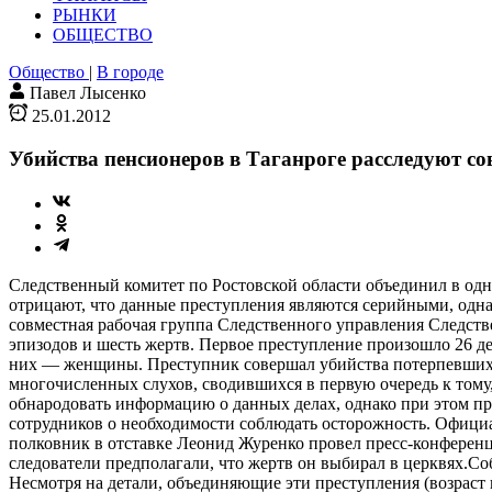
РЫНКИ
ОБЩЕСТВО
Общество
|
В городе
Павел Лысенко
25.01.2012
Убийства пенсионеров в Таганроге расследуют со
Следственный комитет по Ростовской области объединил в одно
отрицают, что данные преступления являются серийными, одн
совместная рабочая группа Следственного управления Следств
эпизодов и шесть жертв. Первое преступление произошло 26 дек
них — женщины. Преступник совершал убийства потерпевших, 
многочисленных слухов, сводившихся в первую очередь к тому,
обнародовать информацию о данных делах, однако при этом п
сотрудников о необходимости соблюдать осторожность. Официал
полковник в отставке Леонид Журенко провел пресс-конференцию
следователи предполагали, что жертв он выбирал в церквях.С
Несмотря на детали, объединяющие эти преступ­ления (возраст 