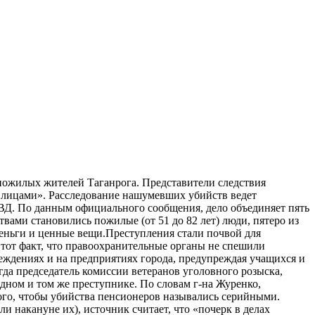
 пожилых жителей Таганрога. Представители следствия
е лицами». Расследование нашумевших убийств ведет
УВД. По данным официального сообщения, дело объединяет пять
твами становились пожилые (от 51 до 82 лет) люди, пятеро из
еньги и ценные вещи.Преступления стали почвой для
 тот факт, что правоохранительные органы не спешили
еждениях и на предприятиях города, предупреждая учащихся и
да председатель комиссии ветеранов уголовного розыс­ка,
одном и том же преступнике. По словам г-на Журенко,
ого, чтобы убийства пенсионеров назывались серийными.
и накануне их), источник считает, что «почерк в делах