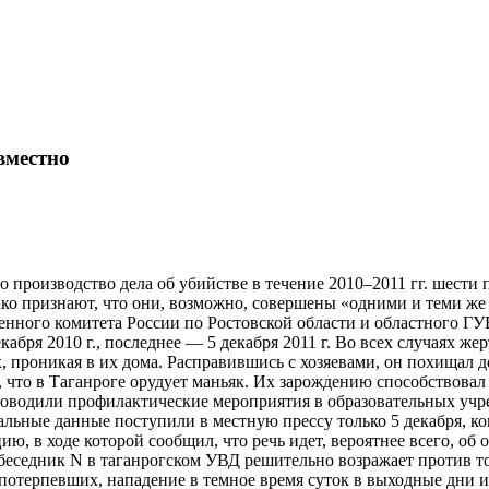
вместно
 производство дела об убийстве в течение 2010–2011 гг. шести
ако признают, что они, возможно, совершены «одними и теми ж
енного комитета России по Ростовской области и областного Г
абря 2010 г., последнее — 5 декабря 2011 г. Во всех случаях жер
проникая в их дома. Расправившись с хозяевами, он похищал д
 что в Таганроге орудует маньяк. Их зарождению способствовал
роводили профилактические мероприятия в образовательных учр
ьные данные поступили в местную прессу только 5 декабря, ког
, в ходе которой сообщил, что речь идет, вероятнее всего, об 
обеседник N в таганрогском УВД решительно возражает против т
потерпевших, нападение в темное время суток в выходные дни ил