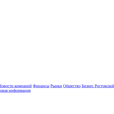
Новости компаний
Финансы
Рынки
Общество
Бизнес Ростовской
овая информация