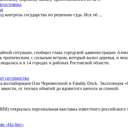
автостоянка
ли
 контроль государства по решению суда. Иск об
...
айной ситуации, сообщил глава городской администрации Алекс
ь тропическим, с сильным ветром, который валил деревья, и м
людалась и в 14 городах и районах Ростовской области.
ет сестринство
ка-коллаборация Оли Черемисиной и Fatality Duck. Экспозиция 
зависти, от теплых объятий до ядовитого шепота за спиной.
МИИ) открылась персональная выставка известного российского
ми «На бис»