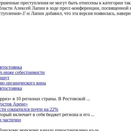
ершенные преступления не могут быть отнесены к категории та
бласти Алексей Лапин в ходе пресс-конференции, посвященной ит
упления».Г-н Лапин добавил, что эта версия появилась, наверно
автостоянка
0% ниже себестоимости
 ищут
лю органического вина
автостоянка
рриз» в 10 регионах страны. В Ростовской
...
Ростов Арене»
сти сократился почти на 22%
орый включает в себя бюджет региона и его
...
и частично
-Донскому морскому каналу приостановлено из-за
...