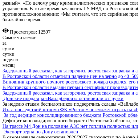
разный». «По целому ряду криминалистических признаков сов
управления. В то же время начальник ГУ МВД по Ростовской о
противоположное мнение: «Мы считаем, что это серийные прест
ближайшее время.
Просмотров: 12597
Самое читаемое
за
сутки
сутки
неделю
месяц
Задержанный рассказал, как загорелись ростовская заправка и 
В Ростовской области отметили падение цен на зерно до 40–5
Виновник крупного ночного ростовского пожара скрылся, его
В Ростовской области выдали первый сертификат производите
Задержанный рассказал, как загорелись ростовская заправка и 
Донские продавцы «Вайлдберриз» остановили отгрузки
За неделю атакам беспилотников подверглись склады «Вайлдбе
Из-за последствий шторма ФК «Ростов» не сможет играть на «
За год дефицит консолидированного бюджета Ростовской обла
Дефицит консолидированного бюджета Ростовской области, кот
На трассе М4 Дон на половине АЗС нет топлива полностью ил
Экспорт зерна по Дону остановлен
В самом начале сельхозсезона 2026/2027 судоходство по Азово