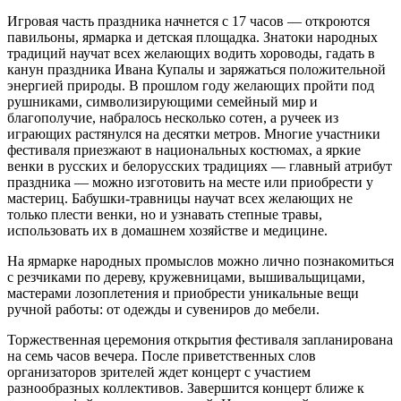
Игровая часть праздника начнется с 17 часов — откроются
павильоны, ярмарка и детская площадка. Знатоки народных
традиций научат всех желающих водить хороводы, гадать в
канун праздника Ивана Купалы и заряжаться положительной
энергией природы. В прошлом году желающих пройти под
рушниками, символизирующими семейный мир и
благополучие, набралось несколько сотен, а ручеек из
играющих растянулся на десятки метров. Многие участники
фестиваля приезжают в национальных костюмах, а яркие
венки в русских и белорусских традициях — главный атрибут
праздника — можно изготовить на месте или приобрести у
мастериц. Бабушки-травницы научат всех желающих не
только плести венки, но и узнавать степные травы,
использовать их в домашнем хозяйстве и медицине.
На ярмарке народных промыслов можно лично познакомиться
с резчиками по дереву, кружевницами, вышивальщицами,
мастерами лозоплетения и приобрести уникальные вещи
ручной работы: от одежды и сувениров до мебели.
Торжественная церемония открытия фестиваля запланирована
на семь часов вечера. После приветственных слов
организаторов зрителей ждет концерт с участием
разнообразных коллективов. Завершится концерт ближе к