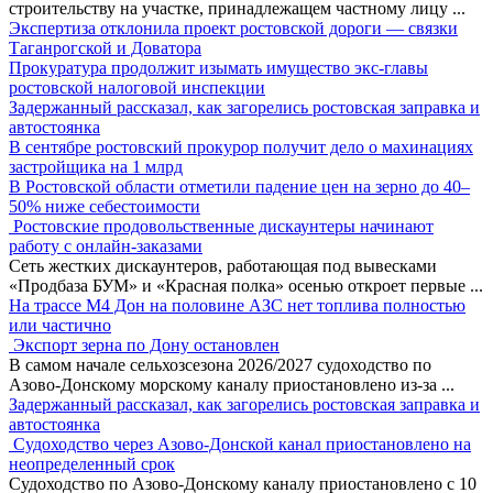
строительству на участке, принадлежащем частному лицу
...
Экспертиза отклонила проект ростовской дороги — связки
Таганрогской и Доватора
Прокуратура продолжит изымать имущество экс-главы
ростовской налоговой инспекции
Задержанный рассказал, как загорелись ростовская заправка и
автостоянка
В сентябре ростовский прокурор получит дело о махинациях
застройщика на 1 млрд
В Ростовской области отметили падение цен на зерно до 40–
50% ниже себестоимости
Ростовские продовольственные дискаунтеры начинают
работу с онлайн-заказами
Сеть жестких дискаунтеров, работающая под вывесками
«Продбаза БУМ» и «Красная полка» осенью откроет первые
...
На трассе М4 Дон на половине АЗС нет топлива полностью
или частично
Экспорт зерна по Дону остановлен
В самом начале сельхозсезона 2026/2027 судоходство по
Азово-Донскому морскому каналу приостановлено из-за
...
Задержанный рассказал, как загорелись ростовская заправка и
автостоянка
Судоходство через Азово-Донской канал приостановлено на
неопределенный срок
Судоходство по Азово-Донскому каналу приостановлено с 10