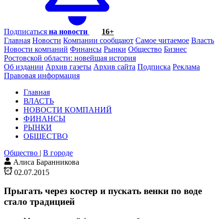
Подписаться
на новости
16+
Главная
Новости
Компании сообщают
Самое читаемое
Власть
Новости компаний
Финансы
Рынки
Общество
Бизнес
Ростовской области: новейшая история
Об издании
Архив газеты
Архив сайта
Подписка
Реклама
Правовая информация
Главная
ВЛАСТЬ
НОВОСТИ КОМПАНИЙ
ФИНАНСЫ
РЫНКИ
ОБЩЕСТВО
Общество
|
В городе
Алиса Баранникова
02.07.2015
Прыгать через костер и пускать венки по воде
стало традицией