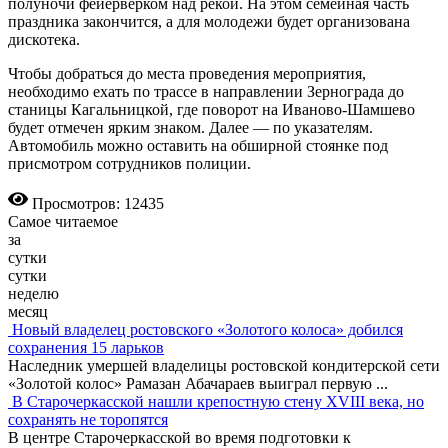
полуночи фейерверком над рекой. На этом семейная часть
праздника закончится, а для молодежи будет организована
дискотека.
Чтобы добраться до места проведения мероприятия,
необходимо ехать по трассе в направлении Зернограда до
станицы Кагальницкой, где поворот на Иваново-Шамшево
будет отмечен ярким знаком. Далее — по указателям.
Автомобиль можно оставить на обширной стоянке под
присмотром сотрудников полиции.
Просмотров: 12435
Самое читаемое
за
сутки
сутки
неделю
месяц
Новый владелец ростовского «Золотого колоса» добился
сохранения 15 ларьков
Наследник умершей владелицы ростовской кондитерской сети
«Золотой колос» Рамазан Абачараев выиграл первую
...
В Старочеркасской нашли крепостную стену XVIII века, но
сохранять не торопятся
В центре Старочеркасской во время подготовки к