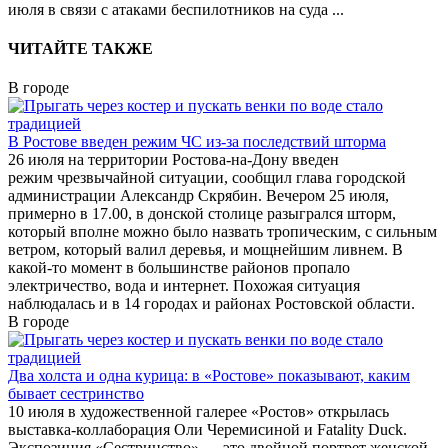
июля в связи с атаками беспилотников на суда
...
ЧИТАЙТЕ ТАКЖЕ
В городе
В Ростове введен режим ЧС из-за последствий шторма
26 июля на территории Ростова-на-Дону введен
режим чрезвычайной ситуации, сообщил глава городской
администрации Александр Скрябин. Вечером 25 июля,
примерно в 17.00, в донской столице разыгрался шторм,
который вполне можно было назвать тропическим, с сильным
ветром, который валил деревья, и мощнейшим ливнем. В
какой-то момент в большинстве районов пропало
электричество, вода и интернет. Похожая ситуация
наблюдалась и в 14 городах и районах Ростовской области.
В городе
Два холста и одна курица: в «Ростове» показывают, каким
бывает сестринство
10 июля в художественной галерее «Ростов» открылась
выставка-коллаборация Оли Черемисиной и Fatality Duck.
Экспозиция «Сестринство» — это двойной портрет женской