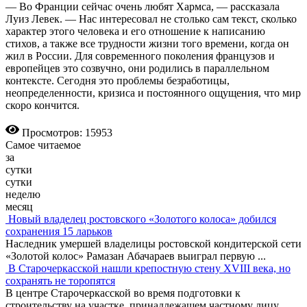
— Во Франции сейчас очень любят Хармса, — рассказала
Луиз Левек. — Нас интересовал не столько сам текст, сколько
характер этого человека и его отношение к написанию
стихов, а также все трудности жизни того времени, когда он
жил в России. Для современного поколения французов и
европейцев это созвучно, они родились в параллельном
контексте. Сегодня это проблемы безработицы,
неопределенности, кризиса и постоянного ощущения, что мир
скоро кончится.
Просмотров: 15953
Самое читаемое
за
сутки
сутки
неделю
месяц
Новый владелец ростовского «Золотого колоса» добился
сохранения 15 ларьков
Наследник умершей владелицы ростовской кондитерской сети
«Золотой колос» Рамазан Абачараев выиграл первую
...
В Старочеркасской нашли крепостную стену XVIII века, но
сохранять не торопятся
В центре Старочеркасской во время подготовки к
строительству на участке, принадлежащем частному лицу
...