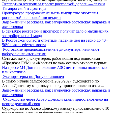
Экспертиза отклонила проект ростовской дороги — связки
Таганрогской и Доватора
Прокуратура продолжит изымать имущество экс-главы
ростовской налоговой инспекции
Задержанный рассказал, как загорелись ростовская заправка и
автостоянка
В сентябре ростовский прокурор получит дело о махинациях
застройщика на 1 млрд
В Ростовской области отметили падение цен на зерно до 40–
50% ниже себестоимости
Ростовские продовольственные дискаунтеры начинают
работу с онлайн-заказами
Сеть жестких дискаунтеров, работающая под вывесками
«Продбаза БУМ» и «Красная полка» осенью откроет первые
...
На трассе М4 Дон на половине АЗС нет топлива полностью
или частично
Экспорт зерна по Дону остановлен
В самом начале сельхозсезона 2026/2027 судоходство по
Азово-Донскому морскому каналу приостановлено из-за
...
Задержанный рассказал, как загорелись ростовская заправка и
автостоянка
Судоходство через Азово-Донской канал приостановлено на
неопределенный срок
Судоходство по Азово-Донскому каналу приостановлено с 10
июля в связи с атаками беспилотников на суда
...