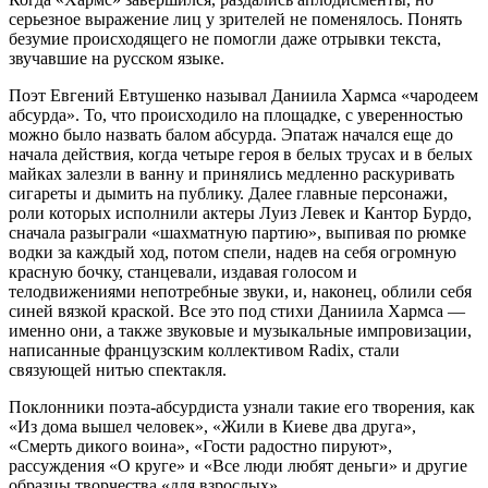
серьезное выражение лиц у зрителей не поменялось. Понять
безумие происходящего не помогли даже отрывки текста,
звучавшие на русском языке.
Поэт Евгений Евтушенко называл Даниила Хармса «чародеем
абсурда». То, что происходило на площадке, с уверенностью
можно было назвать балом абсурда. Эпатаж начался еще до
начала действия, когда четыре героя в белых трусах и в белых
майках за­лезли в ванну и принялись медленно раскуривать
сигареты и дымить на публику. Далее главные персонажи,
роли которых исполнили актеры Луиз Левек и Кантор Бурдо,
сначала разыграли «шахматную партию», выпивая по рюмке
водки за каждый ход, потом спели, надев на себя ог­ромную
красную бочку, станцевали, издавая голосом и
телодвижениями непотребные звуки, и, наконец, облили себя
синей вязкой краской. Все это под стихи Даниила Хармса —
именно они, а также звуковые и музыкальные импровизации,
написанные французским коллективом Radix, стали
связующей нитью спектакля.
Поклонники поэта-абсурдиста узнали такие его творения, как
«Из дома вышел человек», «Жили в Киеве два друга»,
«Смерть дикого воина», «Гости радостно пируют»,
рассуждения «О круге» и «Все люди любят деньги» и другие
образцы творчества «для взрослых».