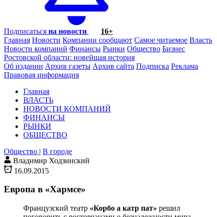
Подписаться
на новости
16+
Главная
Новости
Компании сообщают
Самое читаемое
Власть
Новости компаний
Финансы
Рынки
Общество
Бизнес
Ростовской области: новейшая история
Об издании
Архив газеты
Архив сайта
Подписка
Реклама
Правовая информация
Главная
ВЛАСТЬ
НОВОСТИ КОМПАНИЙ
ФИНАНСЫ
РЫНКИ
ОБЩЕСТВО
Общество
|
В городе
Владимир Ходзинский
16.09.2015
Европа в «Хармсе»
Французский театр
«Корбо а катр пат»
решил
поговорить с ростовчанами о безнадежности мира