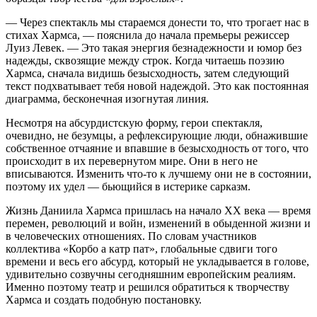
— Через спектакль мы стараемся донести то, что трогает нас в
стихах Хармса, — пояснила до начала премьеры режиссер
Луиз Левек. — Это такая энергия безнадежности и юмор без
надежды, сквозящие между строк. Когда читаешь поэзию
Хармса, сначала видишь безысходность, затем следующий
текст подхватывает тебя новой надеждой. Это как постоянная
диаграмма, бесконечная изогнутая линия.
Несмотря на абсурдистскую форму, герои спектакля,
очевидно, не безумцы, а рефлексирующие люди, обнажившие
собственное отчаяние и впавшие в безысходность от того, что
происходит в их перевернутом мире. Они в него не
вписываются. Изменить что-то к лучшему они не в состоянии,
поэтому их удел — бьющийся в истерике сар­казм.
Жизнь Даниила Харм­са пришлась на начало ХХ века — время
перемен, революций и войн, изменений в обыденной жизни и
в человеческих отношениях. По словам участников
коллектива «Корбо а катр пат», глобальные сдвиги того
времени и весь его абсурд, который не укладывается в голове,
удивительно созвучны сегодняшним европейским реалиям.
Именно поэтому театр и решился обратиться к творчеству
Хармса и создать подобную постановку.