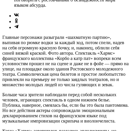
языком абсурда.
Главные персонажи разыграли «шахматную партию»,
выпивая по рюмке водки за каждый ход, потом спели, надев
на себя огромную красную бочку, и, наконец, облили себя
синей вязкой краской. Фото автора. Спектакль «Хармс»
французского коллектива «Корбо а катр пат» вопреки всем
условностям прошел не на сцене и даже не в фойе — прямо на
улице, на площадке около здания Ростовского молодежного
театра. Символическая цена билетов и простое любопытство
привлекли на премьеру не только заядлых театралов, но и
множество молодых людей из числа гуляющих и зевак.
Больше часа зрители наблюдали перед собой нескольких
человек, играющих спектакль в одном нижнем белье.
Публика, наверное, смеялась бы, если бы это была пантомима.
Но все действия актеры сопровождали эмоциональным
декларированием стихов на французском языке под
музыкальные импровизации скрипача и виолончелиста.
Когда «Хармс» завершился, раздались аплодисменты, но