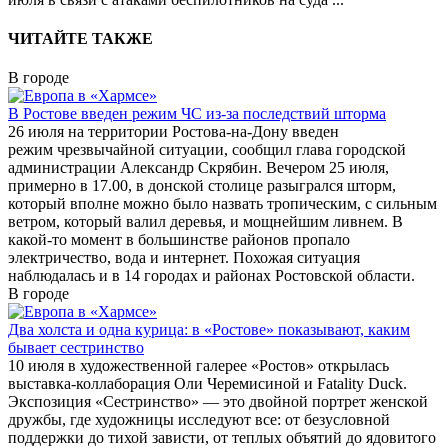
ЧИТАЙТЕ ТАКЖЕ
В городе
В Ростове введен режим ЧС из-за последствий шторма
26 июля на территории Ростова-на-Дону введен
режим чрезвычайной ситуации, сообщил глава городской
администрации Александр Скрябин. Вечером 25 июля,
примерно в 17.00, в донской столице разыгрался шторм,
который вполне можно было назвать тропическим, с сильным
ветром, который валил деревья, и мощнейшим ливнем. В
какой-то момент в большинстве районов пропало
электричество, вода и интернет. Похожая ситуация
наблюдалась и в 14 городах и районах Ростовской области.
В городе
Два холста и одна курица: в «Ростове» показывают, каким
бывает сестринство
10 июля в художественной галерее «Ростов» открылась
выставка-коллаборация Оли Черемисиной и Fatality Duck.
Экспозиция «Сестринство» — это двойной портрет женской
дружбы, где художницы исследуют все: от безусловной
поддержки до тихой зависти, от теплых объятий до ядовитого