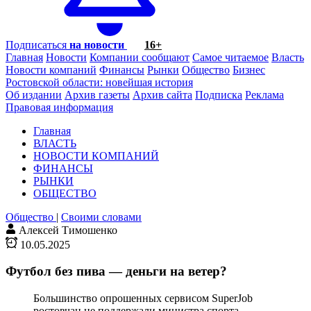
Подписаться
на новости
16+
Главная
Новости
Компании сообщают
Самое читаемое
Власть
Новости компаний
Финансы
Рынки
Общество
Бизнес
Ростовской области: новейшая история
Об издании
Архив газеты
Архив сайта
Подписка
Реклама
Правовая информация
Главная
ВЛАСТЬ
НОВОСТИ КОМПАНИЙ
ФИНАНСЫ
РЫНКИ
ОБЩЕСТВО
Общество
|
Своими словами
Алексей Тимошенко
10.05.2025
Футбол без пива — деньги на ветер?
Большинство опрошенных сервисом SuperJob
ростовчан не поддержали министра спорта