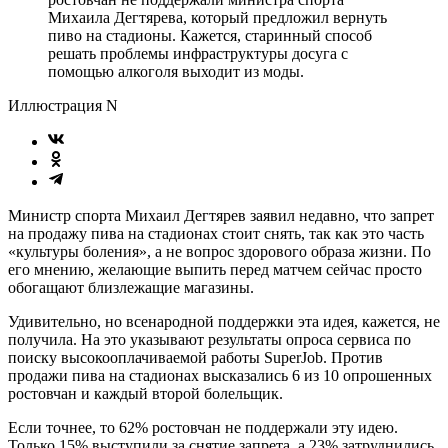
Михаила Дегтярева, который предложил вернуть
пиво на стадионы. Кажется, старинный способ
решать проблемы инфраструктуры досуга с
помощью алкоголя выходит из моды.
Иллюстрация N
Министр спорта Михаил Дегтярев заявил недавно, что запрет
на продажу пива на стадионах стоит снять, так как это часть
«культуры боления», а не вопрос здорового образа жизни. По
его мнению, желающие выпить перед матчем сейчас просто
обогащают близлежащие магазины.
Удивительно, но всенародной поддержки эта идея, кажется, не
получила. На это указывают результаты опроса сервиса по
поиску высокооплачиваемой работы SuperJob. Против
продажи пива на стадионах высказались 6 из 10 опрошенных
ростовчан и каждый второй болельщик.
Если точнее, то 62% ростовчан не поддержали эту идею.
Только 15% выступили за снятие запрета, а 23% затруднились