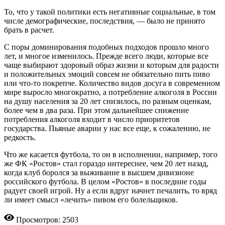
То, что у такой политики есть негативные социальные, в том
числе демографические, последствия, — было не принято
брать в расчет.
С поры доминирования подобных подходов прошло много
лет, и многое изменилось. Прежде всего люди, которые все
чаще выбирают здоровый образ жизни и которым для радости
и положительных эмоций совсем не обязательно пить пиво
или что-то покрепче. Количество видов досуга в современном
мире выросло многократно, а потребление алкоголя в России
на душу населения за 20 лет снизилось, по разным оценкам,
более чем в два раза. При этом дальнейшее снижение
потребления алкоголя входит в число приоритетов
государства. Пьяные аварии у нас все еще, к сожалению, не
редкость.
Что же касается футбола, то он в исполнении, например, того
же ФК «Ростов» стал гораздо интереснее, чем 20 лет назад,
когда клуб боролся за выживание в высшем дивизионе
российского футбола. В целом «Ростов» в последние годы
радует своей игрой. Ну а если вдруг начнет печалить, то вряд
ли имеет смысл «лечить» пивом его болельщиков.
Просмотров: 2503