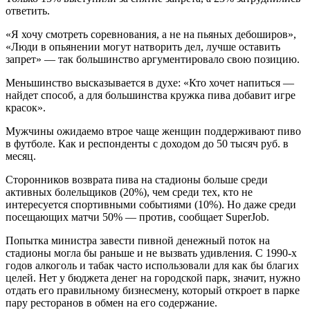
ответить.
«Я хочу смотреть соревнования, а не на пьяных дебоширов»,
«Люди в опьянении могут натворить дел, лучше оставить
запрет» — так большинство аргументировало свою позицию.
Меньшинство высказывается в духе: «Кто хочет напиться —
найдет способ, а для большинства кружка пива добавит игре
красок».
Мужчины ожидаемо втрое чаще женщин поддерживают пиво
в футболе. Как и респонденты с доходом до 50 тысяч руб. в
месяц.
Сторонников возврата пива на стадионы больше среди
активных болельщиков (20%), чем среди тех, кто не
интересуется спортивными событиями (10%). Но даже среди
посещающих матчи 50% — против, сообщает SuperJob.
Попытка министра завести пивной денежный поток на
стадионы могла бы раньше и не вызвать удивления. С 1990-х
годов алкоголь и табак часто использовали для как бы благих
целей. Нет у бюджета денег на городской парк, значит, нужно
отдать его правильному бизнесмену, который откроет в парке
пару ресторанов в обмен на его содержание.