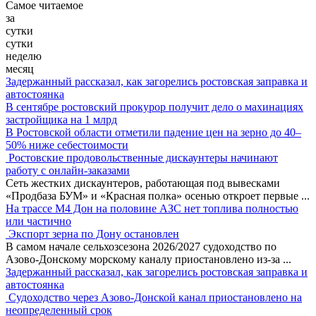
Самое читаемое
за
сутки
сутки
неделю
месяц
Задержанный рассказал, как загорелись ростовская заправка и
автостоянка
В сентябре ростовский прокурор получит дело о махинациях
застройщика на 1 млрд
В Ростовской области отметили падение цен на зерно до 40–
50% ниже себестоимости
Ростовские продовольственные дискаунтеры начинают
работу с онлайн-заказами
Сеть жестких дискаунтеров, работающая под вывесками
«Продбаза БУМ» и «Красная полка» осенью откроет первые
...
На трассе М4 Дон на половине АЗС нет топлива полностью
или частично
Экспорт зерна по Дону остановлен
В самом начале сельхозсезона 2026/2027 судоходство по
Азово-Донскому морскому каналу приостановлено из-за
...
Задержанный рассказал, как загорелись ростовская заправка и
автостоянка
Судоходство через Азово-Донской канал приостановлено на
неопределенный срок