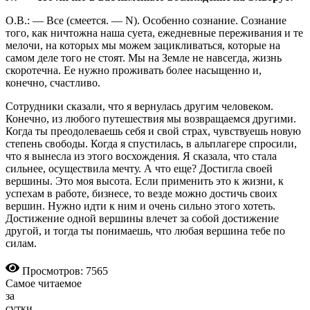
О.В.: — Все (смеется. — N). Особенно сознание. Сознание
того, как ничтожна наша суета, ежедневные переживания и те
мелочи, на которых мы можем зацикливаться, которые на
самом деле того не стоят. Мы на Земле не навсегда, жизнь
скоротечна. Ее нужно проживать более насыщенно и,
конечно, счастливо.
Сотрудники сказали, что я вернулась другим человеком.
Конечно, из любого путешествия мы возвращаемся другими.
Когда ты преодолеваешь себя и свой страх, чувствуешь новую
степень свободы. Когда я спустилась, в альплагере спросили,
что я вынесла из этого восхождения. Я сказала, что стала
сильнее, осуществила мечту. А что еще? Достигла своей
вершины. Это моя высота. Если применить это к жизни, к
успехам в работе, бизнесе, то везде можно достичь своих
вершин. Нужно идти к ним и очень сильно этого хотеть.
Достижение одной вершины влечет за собой достижение
другой, и тогда ты понимаешь, что любая вершина тебе по
силам.
Просмотров: 7565
Самое читаемое
за
сутки