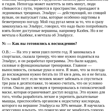
и гидов. Непогода может налететь за пять минут, люди
сбиваются с пути, теряются в пространстве, пропадают в
ледниковых трещинах. Эльбрус — действующий, но спящий
вулкан, он выпускает газы, которые особенно ощутимы в
безветренную погоду. Мой гид ругал меня за то, что я сразу
замахнулась на Эльбрус, говорил, что надо было попробовать
взять более доступные вершины, например Казбек. Но я не
мечтала о Казбеке, я мечтала об Эльбрусе.
N: — Как вы готовились к восхождению?
О.В.: — На это у меня ушел почти год. Я занималась в
спортзалах, сказала тренеру, что мне нужно подняться на
Эльбрус, и он разработал программы. Это были кардио,
силовые и функциональные тренировки. Главное —
выносливость, сильные руки и ноги. Я знаю, что за полгода
до восхождения нужно бегать по 10 км в день, но я не бегала.
Есть такой тест: если человек может забежать и спуститься
три раза в десятиэтажке, то можно считать, что он условно
готов. Около двух месяцев я тренировалась в гипоксической
маске, которая ограничивает доступ воздуха. Это нужно для
того, чтобы разработать легкие и укрепить дыхательные
мышцы, приспособить организм к недостатку кислорода,
которого на вершине Эльбруса на 30% меньше. Я научилась
агрессивно вдыхать, это помогло мне не заработать горную