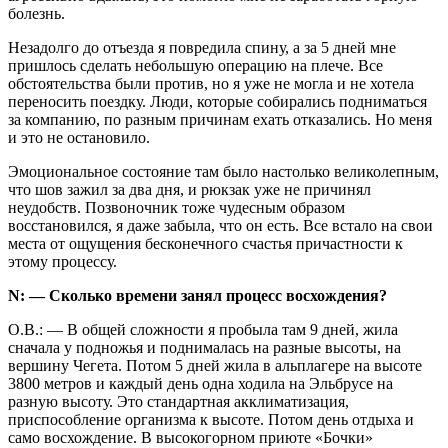
болезнь.
Незадолго до отъезда я повредила спину, а за 5 дней мне
пришлось сделать небольшую операцию на плече. Все
обстоятельства были против, но я уже не могла и не хотела
переносить поездку. Люди, которые собирались подниматься
за компанию, по разным причинам ехать отказались. Но меня
и это не остановило.
Эмоциональное состояние там было настолько великолепным,
что шов зажил за два дня, и рюкзак уже не причинял
неудобств. Позвоночник тоже чудесным образом
восстановился, я даже забыла, что он есть. Все встало на свои
места от ощущения бесконечного счастья причастности к
этому процессу.
N: — Сколько времени занял процесс восхождения?
О.В.: — В общей сложности я пробыла там 9 дней, жила
сначала у подножья и поднималась на разные высоты, на
вершину Чегета. Потом 5 дней жила в альплагере на высоте
3800 метров и каждый день одна ходила на Эльбрусе на
разную высоту. Это стандартная акклиматизация,
приспособление организма к высоте. Потом день отдыха и
само восхождение. В высокогорном приюте «Бочки»