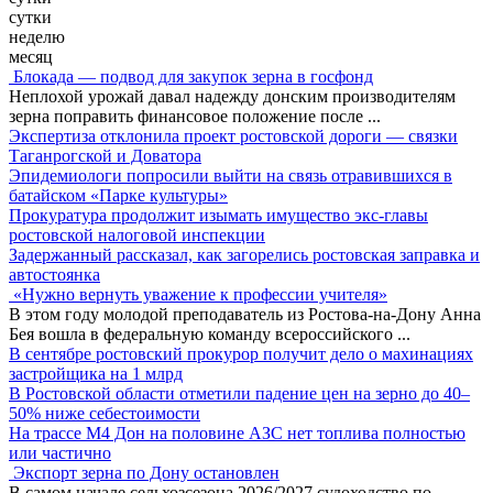
сутки
неделю
месяц
Блокада — подвод для закупок зерна в госфонд
Неплохой урожай давал надежду донским производителям
зерна поправить финансовое положение после
...
Экспертиза отклонила проект ростовской дороги — связки
Таганрогской и Доватора
Эпидемиологи попросили выйти на связь отравившихся в
батайском «Парке культуры»
Прокуратура продолжит изымать имущество экс-главы
ростовской налоговой инспекции
Задержанный рассказал, как загорелись ростовская заправка и
автостоянка
«Нужно вернуть уважение к профессии учителя»
В этом году молодой преподаватель из Ростова-на-Дону Анна
Бея вошла в федеральную команду всероссийского
...
В сентябре ростовский прокурор получит дело о махинациях
застройщика на 1 млрд
В Ростовской области отметили падение цен на зерно до 40–
50% ниже себестоимости
На трассе М4 Дон на половине АЗС нет топлива полностью
или частично
Экспорт зерна по Дону остановлен
В самом начале сельхозсезона 2026/2027 судоходство по