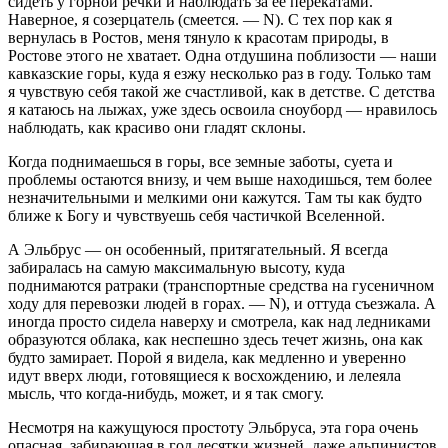
сидеть у горной речки и наблюдать за ее перекатами.
Наверное, я созерцатель (смеется. — N). С тех пор как я
вернулась в Ростов, меня тянуло к красотам природы, в
Ростове этого не хватает. Одна отдушина поблизости — наши
кавказские горы, куда я езжу несколько раз в году. Только там
я чувствую себя такой же счастливой, как в детстве. С детства
я катаюсь на лыжах, уже здесь освоила сноуборд — нравилось
наблюдать, как красиво они гладят склоны.
Когда поднимаешься в горы, все земные заботы, суета и
проблемы остаются внизу, и чем выше находишься, тем более
незначительными и мелкими они кажутся. Там ты как будто
ближе к Богу и чувствуешь себя частичкой Вселенной.
А Эльбрус — он особенный, притягательный. Я всегда
забиралась на самую максимальную высоту, куда
поднимаются ратраки (транспортные средства на гусеничном
ходу для перевозки людей в горах. — N), и оттуда съезжала. А
иногда просто сидела наверху и смотрела, как над ледниками
образуются облака, как неспешно здесь течет жизнь, она как
будто замирает. Порой я видела, как медленно и уверенно
идут вверх люди, готовящиеся к восхождению, и лелеяла
мысль, что когда-нибудь, может, и я так смогу.
Несмотря на кажущуюся простоту Эльбруса, эта гора очень
опасная, забирающая в год десятки жизней, даже альпинистов