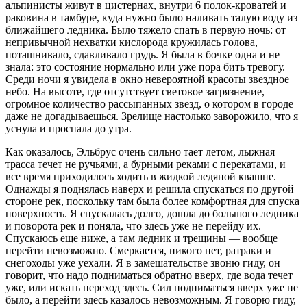
альпинисты живут в цистернах, внутри 6 полок-кроватей и
раковина в тамбуре, куда нужно было наливать талую воду из
ближайшего ледника. Было тяжело спать в первую ночь: от
непривычной нехватки кислорода кружилась голова,
поташнивало, сдавливало грудь. Я была в бочке одна и не
знала: это состояние нормально или уже пора бить тревогу.
Среди ночи я увидела в окно невероятной красоты звездное
небо. На высоте, где отсутствует световое загрязнение,
огромное количество рассыпанных звезд, о котором в городе
даже не догадываешься. Зрелище настолько заворожило, что я
уснула и проспала до утра.
Как оказалось, Эльбрус очень сильно тает летом, лыжная
трасса течет не ручьями, а бурными реками с перекатами, и
все время приходилось ходить в жидкой ледяной квашне.
Однажды я поднялась наверх и решила спускаться по другой
стороне рек, поскольку там была более комфортная для спуска
поверхность. Я спускалась долго, дошла до большого ледника
и поворота рек и поняла, что здесь уже не перейду их.
Спускаюсь еще ниже, а там ледник и трещины — вообще
перейти невозможно. Смеркается, никого нет, ратраки и
снегоходы уже уехали. Я в замешательстве звоню гиду, он
говорит, что надо подниматься обратно вверх, где вода течет
уже, или искать переход здесь. Сил подниматься вверх уже не
было, а перейти здесь казалось невозможным. Я говорю гиду,