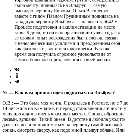
свою мечту: поднялась на Эльбрус — самую
высокую вершину Европы. Ольга Василенко
вместе с гидом Павлом Грудининым поднялась на
западную вершину Эльбруса — на высоту 5642 м.
Процесс подготовки и акклиматизации на месте
занял 9 дней, но на всю организацию ушел год. По
ее словам, опыт восхождения был нелегок, связан
с нечеловеческими усилиями и преодолением себя
как физически, так и психологически. В то же
время она получила огромное удовольствие от
самого большого приключения в своей жизни.
N: — Как вам пришла идея подняться на Эльбрус?
О.В.: — Это была моя мечта. Я родилась в Ростове, но с 7 до
14 лет жила на Камчатке, и период становления личности у
меня проходил в очень красивых местах. Сопки, обросшие
лесами, вулканы, Тихий океан. В детстве я любила уходить
далеко в лес или подниматься на вершину самой высокой
сопки, смотреть сверху, как подо мной плывут облака. Или