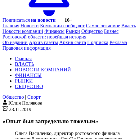
Подписаться
на новости
16+
Главная
Новости
Компании сообщают
Самое читаемое
Власть
Новости компаний
Финансы
Рынки
Общество
Бизнес
Ростовской области: новейшая история
Об издании
Архив газеты
Архив сайта
Подписка
Реклама
Правовая информация
Главная
ВЛАСТЬ
НОВОСТИ КОМПАНИЙ
ФИНАНСЫ
РЫНКИ
ОБЩЕСТВО
Общество
|
Спорт
Юлия Полякова
23.11.2019
«Опыт был запредельно тяжелым»
Ольга Василенко, директор ростовского филиала
торговой компании «ДжиЭс Групп», осуществила