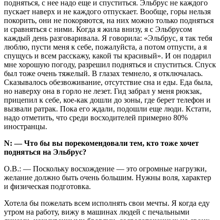
подняться, с нее надо еще и спуститься. Эльбрус не каждого
пускает наверх и не каждого отпускает. Вообще, горы нельзя
покорить, они не покоряются, на них можно только подняться
и сравняться с ними. Когда я жила внизу, я с Эльбрусом
каждый день разговаривала. Я говорила: «Эльбрус, я так тебя
люблю, пусти меня к себе, пожалуйста, а потом отпусти, а я
спущусь и всем расскажу, какой ты красивый». И он подарил
мне хорошую погоду, разрешил подняться и спуститься. Спуск
был тоже очень тяжелый. В глазах темнело, я отключалась.
Сказывалось обезвоживание, отсутствие сна и еды. Еда была,
но наверху она в горло не лезет. Гид забрал у меня рюкзак,
прицепил к себе, кое-как дошли до зоны, где берет телефон и
вызвали ратрак. Пока его ждали, подошли еще люди. Кстати,
надо отметить, что среди восходителей примерно 80%
иностранцы.
N: — Что бы вы порекомендовали тем, кто тоже хочет
подняться на Эльбрус?
О.В.: — Поскольку восхождение — это огромные нагрузки,
желание должно быть очень большим. Нужны воля, характер
и физическая подготовка.
Хотела бы пожелать всем исполнять свои мечты. Я когда еду
утром на работу, вижу в машинах людей с печальными