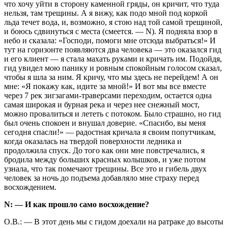
что хочу уйти в сторону каменной гряды, он кричит, что туда
нельзя, там трещины. А я вижу, как подо мной под коркой
льда течет вода, и, возможно, я стою над той самой трещиной,
и боюсь сдвинуться с места (смеется. — N). Я подняла взор в
небо и сказала: «Господи, помоги мне отсюда выбраться!» И
тут на горизонте появляются два человека — это оказался гид
и его клиент — я стала махать руками и кричать им. Подойдя,
гид увидел мою панику и ровным спокойным голосом сказал,
чтобы я шла за ним. Я кричу, что мы здесь не перейдем! А он
мне: «Я покажу как, идите за мной!» И вот мы все вместе
через 7 рек зигзагами-траверсами переходим, остается одна
самая широкая и бурная река и через нее снежный мост,
можно провалиться и лететь с потоком. Было страшно, но гид
был очень спокоен и внушал доверие. «Спасибо, вы меня
сегодня спасли!» — радостная кричала я своим попутчикам,
когда оказалась на твердой поверхности ледника и
продолжила спуск. До того как они мне повстречались, я
бродила между больших красных колышков, и уже потом
узнала, что так помечают трещины. Все это и гибель двух
человек за ночь до подъема добавляло мне страху перед
восхождением.
N: — И как прошло само восхождение?
О.В.: — В этот день мы с гидом доехали на ратраке до высоты