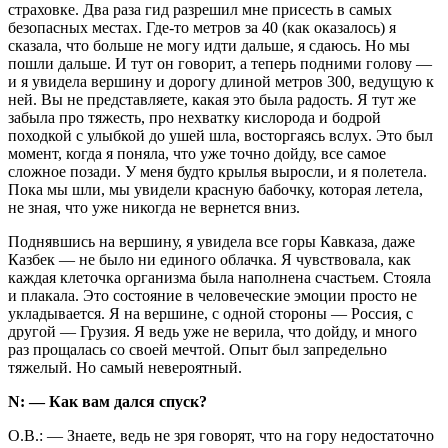
страховке. Два раза гид разрешил мне присесть в самых
безопасных местах. Где-то метров за 40 (как оказалось) я
сказала, что больше не могу идти дальше, я сдаюсь. Но мы
пошли дальше. И тут он говорит, а теперь подними голову —
и я увидела вершину и дорогу длиной метров 300, ведущую к
ней. Вы не представляете, какая это была радость. Я тут же
забыла про тяжесть, про нехватку кислорода и бодрой
походкой с улыбкой до ушей шла, восторгаясь вслух. Это был
момент, когда я поняла, что уже точно дойду, все самое
сложное позади. У меня будто крылья выросли, и я полетела.
Пока мы шли, мы увидели красную бабочку, которая летела,
не зная, что уже никогда не вернется вниз.
Поднявшись на вершину, я увидела все горы Кавказа, даже
Казбек — не было ни единого облачка. Я чувствовала, как
каждая клеточка организма была наполнена счастьем. Стояла
и плакала. Это состояние в человеческие эмоции просто не
укладывается. Я на вершине, с одной стороны — Россия, с
другой — Грузия. Я ведь уже не верила, что дойду, и много
раз прощалась со своей мечтой. Опыт был запредельно
тяжелый. Но самый невероятный.
N: — Как вам дался спуск?
О.В.: — Знаете, ведь не зря говорят, что на гору недостаточно