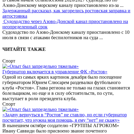
Азово-Донскому морскому каналу приостановлено из-за
...
Задержанный рассказал, как загорелись ростовская заправка и
автостоянка
Судоходство через Азово-Донской канал приостановлено на
неопределенный срок
Судоходство по Азово-Донскому каналу приостановлено с 10
июля в связи с атаками беспилотников на суда
...
ЧИТАЙТЕ ТАКЖЕ
Спорт
Губернатор включается в управление ФК «Ростов»
Одной из самых ярких картинок декабря было посещение
губернатором Юрием Слюсарем раздевалки футбольного
клуба «Ростов». Глава региона не только на глазах становится
болельщиком, но еще и в силу обстоятельств, по сути,
выступает в роли президента клуба.
Спорт
«Задачу вернуться в “Ростов” не ставлю, но если губернатор
посчитает, что нужна моя помощь, я ему “нет” не скажу»
В нынешнем октябре создателю «ГРУППЫ АГРОКОМ»
Ивану Саввиди было присвоено звание почетного