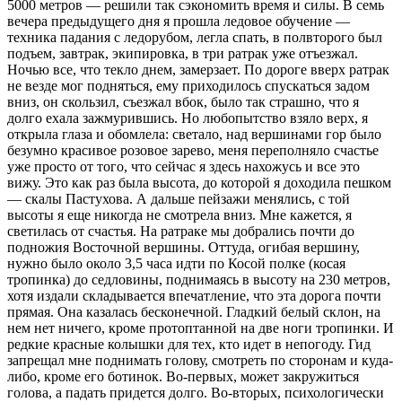
5000 метров — решили так сэкономить время и силы. В семь
вечера предыдущего дня я прошла ледовое обучение —
техника падания с ледорубом, легла спать, в полвторого был
подъем, завтрак, экипировка, в три ратрак уже отъезжал.
Ночью все, что текло днем, замерзает. По дороге вверх ратрак
не везде мог подняться, ему приходилось спускаться задом
вниз, он скользил, съезжал вбок, было так страшно, что я
долго ехала зажмурившись. Но любопытство взяло верх, я
открыла глаза и обомлела: светало, над вершинами гор было
безумно красивое розовое зарево, меня переполняло счастье
уже просто от того, что сейчас я здесь нахожусь и все это
вижу. Это как раз была высота, до которой я доходила пешком
— скалы Пастухова. А дальше пейзажи менялись, с той
высоты я еще никогда не смотрела вниз. Мне кажется, я
светилась от счастья. На ратраке мы добрались почти до
подножия Восточной вершины. Оттуда, огибая вершину,
нужно было около 3,5 часа идти по Косой полке (косая
тропинка) до седловины, поднимаясь в высоту на 230 метров,
хотя издали складывается впечатление, что эта дорога почти
прямая. Она казалась бесконечной. Гладкий белый склон, на
нем нет ничего, кроме протоптанной на две ноги тропинки. И
редкие красные колышки для тех, кто идет в непогоду. Гид
запрещал мне поднимать голову, смотреть по сторонам и куда-
либо, кроме его ботинок. Во-первых, может закружиться
голова, а падать придется долго. Во-вторых, психологически