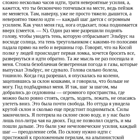
сложно несколько часов идти, тратя невероятные усилия, а,
кажется, что ты бесконечно топчешься на месте, ведь пейзаж
не меняется. Там, наверху, уже не просто тяжело дышится, а
невероятно тяжело идти — каждый шаг дается с огромным
усилием. Как учил меня гид, нога отдыхает, пока поднимается
вверх (смеется. — N). Один раз мне разрешили поднять
голову, чтобы увидеть тень, которую отбрасывает Эльбрус на
восходе солнца, эта тень треугольником с какими-то полосами
падала прямо на небо и вершины гор. Говорят, что на Косой
полке у людей происходит первая ломка, хочется бросить все,
развернуться и идти обратно. Та же мысль не раз посещала и
меня. Стояла безоблачная безветренная погода и газы, которые
выпускал Эльбрус, не сдувало. Голова сильно болела,
тошнило. Когда гид разрешал, я опускалась на колени,
зацепившись за склон кошками, и говорила, что больше не
могу. Гид подбадривал меня. И так, шаг за шагом, мы
добрались до седловины — огромного пространства, где
можно было ровно стоять, сидеть, ходить, лежать, не опасаясь
улететь вниз. Это была почти свобода. Но оттуда я увидела
крутой склон и сколько еще предстоит подниматься. Силы
закончились. Я потеряла на склоне свою воду, и у нас было
лишь пол-литра чая на двоих. Гид не позволил сидеть, и мы
пошли дальше. Это были уже нечеловеческие усилия, каждый
шаг — преодоление себя. По склону нужно идти с
пристежкой к проложенным перилам, на альпинистской