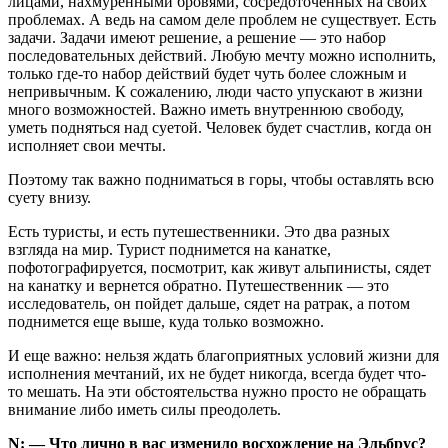
лицами, нахмуренными бровями, сосредоточенных на своих
проблемах. А ведь на самом деле проблем не существует. Есть
задачи. Задачи имеют решение, а решение — это набор
последовательных действий. Любую мечту можно исполнить,
только где-то набор действий будет чуть более сложным и
непривычным. К сожалению, люди часто упускают в жизни
много возможностей. Важно иметь внутреннюю свободу,
уметь подняться над суетой. Человек будет счастлив, когда он
исполняет свои мечты.
Поэтому так важно подниматься в горы, чтобы оставлять всю
суету внизу.
Есть туристы, и есть путешественники. Это два разных
взгляда на мир. Турист поднимется на канатке,
пофотографируется, посмотрит, как живут альпинисты, сядет
на канатку и вернется обратно. Путешественник — это
исследователь, он пойдет дальше, сядет на ратрак, а потом
поднимется еще выше, куда только возможно.
И еще важно: нельзя ждать благоприятных условий жизни для
исполнения мечтаний, их не будет никогда, всегда будет что-
то мешать. На эти обстоятельства нужно просто не обращать
внимание либо иметь силы преодолеть.
N: — Что лично в вас изменило восхождение на Эльбрус?