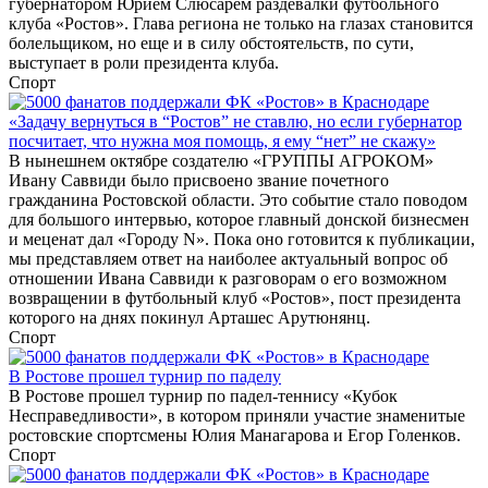
губернатором Юрием Слюсарем раздевалки футбольного
клуба «Ростов». Глава региона не только на глазах становится
болельщиком, но еще и в силу обстоятельств, по сути,
выступает в роли президента клуба.
Спорт
«Задачу вернуться в “Ростов” не ставлю, но если губернатор
посчитает, что нужна моя помощь, я ему “нет” не скажу»
В нынешнем октябре создателю «ГРУППЫ АГРОКОМ»
Ивану Саввиди было присвоено звание почетного
гражданина Ростовской области. Это событие стало поводом
для большого интервью, которое главный донской бизнесмен
и меценат дал «Городу N». Пока оно готовится к публикации,
мы представляем ответ на наиболее актуальный вопрос об
отношении Ивана Саввиди к разговорам о его возможном
возвращении в футбольный клуб «Ростов», пост президента
которого на днях покинул Арташес Арутюнянц.
Спорт
В Ростове прошел турнир по паделу
В Ростове прошел турнир по падел-теннису «Кубок
Несправедливости», в котором приняли участие знаменитые
ростовские спортсмены Юлия Манагарова и Егор Голенков.
Спорт