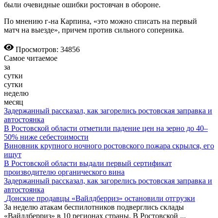
были очевидные ошибки ростовчан в обороне.
По мнению г-на Карпина, «это можно списать на первый
матч на выезде», причем против сильного соперника.
Просмотров: 34856
Самое читаемое
за
сутки
сутки
неделю
месяц
Задержанный рассказал, как загорелись ростовская заправка и
автостоянка
В Ростовской области отметили падение цен на зерно до 40–
50% ниже себестоимости
Виновник крупного ночного ростовского пожара скрылся, его
ищут
В Ростовской области выдали первый сертификат
производителю органического вина
Задержанный рассказал, как загорелись ростовская заправка и
автостоянка
Донские продавцы «Вайлдберриз» остановили отгрузки
За неделю атакам беспилотников подверглись склады
«Вайлдберриз» в 10 регионах страны. В Ростовской
...