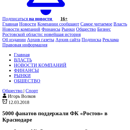
Подписаться
на новости
16+
Главная
Новости
Компании сообщают
Самое читаемое
Власть
Новости компаний
Финансы
Рынки
Общество
Бизнес
Ростовской области: новейшая история
Об издании
Архив газеты
Архив сайта
Подписка
Реклама
Правовая информация
Главная
ВЛАСТЬ
НОВОСТИ КОМПАНИЙ
ФИНАНСЫ
РЫНКИ
ОБЩЕСТВО
Общество
|
Спорт
Игорь Волков
12.03.2018
5000 фанатов поддержали ФК «Ростов» в
Краснодаре