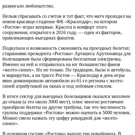
разжигало любопытство.
Нельзя сбрасывать со счетов и тот факт, что матч проходил на
новом красавце-стадионе ФК «Краснодар», на котором
«Ростов» играл впервые. Красота и комфорт этого
сооружения, открытого в 2016 году, — один из факторов,
привлекающих выездных фанатов.
Подкупала и возможность сэкономить на проездных билетах:
стараниями президента «Ростова» Арташеса Арутюнянца для
болельщиков была сформирована бесплатная электричка.
Именно на ней и отправилось на юг большинство фанов
«желто-синих». Но не только. По традиции, были и автобусы,
и маршрутки, а на трассе Ростов — Краснодар в день игры
явно доминировали автомобили из 61-го региона с желто-
синей атрибутикой на окнах и под лобовым стеклом.
В итоге сектор для выездных болельщиков оказался заполнен
до отказа (а это около 3000 мест), плюс многие ростовчане
приобрели билеты на другие трибуны, так что численность
группы поддержки «Ростова» можно оценить в 5000 человек.
Можно смело назвать эту цифру рекордной для «желто-
синих».
В основном составе «Ростова» вышло три новобранца. В