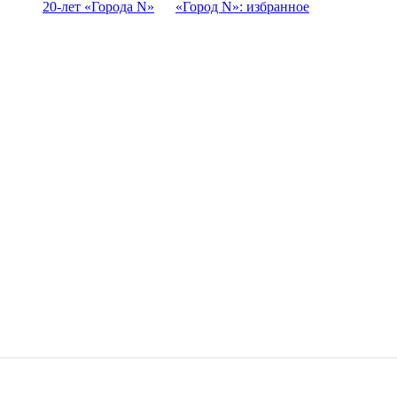
20-лет «Города N»
«Город N»: избранное