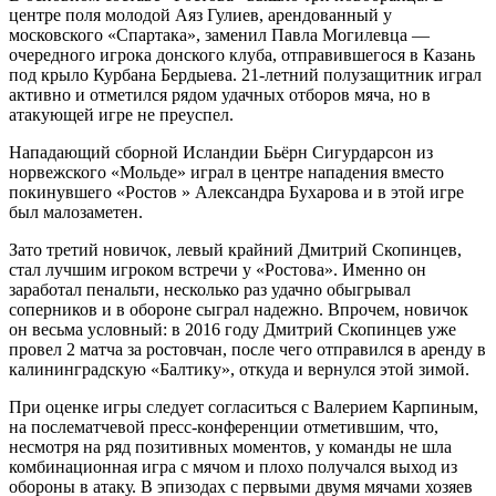
центре поля молодой Аяз Гулиев, арендованный у
московского «Спартака», заменил Павла Могилевца —
очередного игрока донского клуба, отправившегося в Казань
под крыло Курбана Бердыева. 21-летний полузащитник играл
активно и отметился рядом удачных отборов мяча, но в
атакующей игре не преуспел.
Нападающий сборной Исландии Бьёрн Сигурдарсон из
норвежского «Мольде» играл в центре нападения вместо
покинувшего «Ростов » Александра Бухарова и в этой игре
был малозаметен.
Зато третий новичок, левый крайний Дмитрий Скопинцев,
стал лучшим игроком встречи у «Ростова». Именно он
заработал пенальти, несколько раз удачно обыгрывал
соперников и в обороне сыграл надежно. Впрочем, новичок
он весьма условный: в 2016 году Дмитрий Скопинцев уже
провел 2 матча за ростовчан, после чего отправился в аренду в
калининградскую «Балтику», откуда и вернулся этой зимой.
При оценке игры следует согласиться с Валерием Карпиным,
на послематчевой пресс-конференции отметившим, что,
несмотря на ряд позитивных моментов, у команды не шла
комбинационная игра с мячом и плохо получался выход из
обороны в атаку. В эпизодах с первыми двумя мячами хозяев