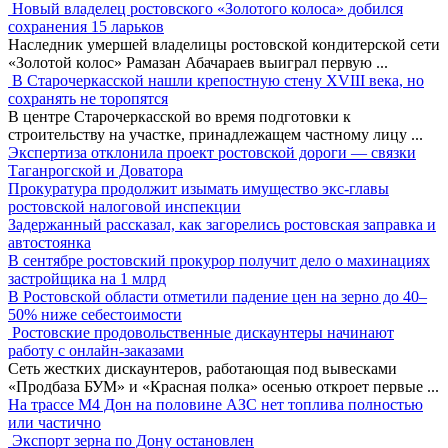
Новый владелец ростовского «Золотого колоса» добился
сохранения 15 ларьков
Наследник умершей владелицы ростовской кондитерской сети
«Золотой колос» Рамазан Абачараев выиграл первую
...
В Старочеркасской нашли крепостную стену XVIII века, но
сохранять не торопятся
В центре Старочеркасской во время подготовки к
строительству на участке, принадлежащем частному лицу
...
Экспертиза отклонила проект ростовской дороги — связки
Таганрогской и Доватора
Прокуратура продолжит изымать имущество экс-главы
ростовской налоговой инспекции
Задержанный рассказал, как загорелись ростовская заправка и
автостоянка
В сентябре ростовский прокурор получит дело о махинациях
застройщика на 1 млрд
В Ростовской области отметили падение цен на зерно до 40–
50% ниже себестоимости
Ростовские продовольственные дискаунтеры начинают
работу с онлайн-заказами
Сеть жестких дискаунтеров, работающая под вывесками
«Продбаза БУМ» и «Красная полка» осенью откроет первые
...
На трассе М4 Дон на половине АЗС нет топлива полностью
или частично
Экспорт зерна по Дону остановлен