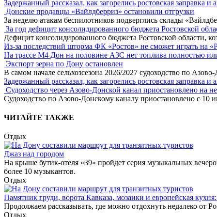
Задержанный рассказал, как загорелись ростовская заправка и 
Донские продавцы «Вайлдберриз» остановили отгрузки
За неделю атакам беспилотников подверглись склады «Вайлдбе
За год дефицит консолидированного бюджета Ростовской обла
Дефицит консолидированного бюджета Ростовской области, кот
Из-за последствий шторма ФК «Ростов» не сможет играть на «
На трассе М4 Дон на половине АЗС нет топлива полностью ил
Экспорт зерна по Дону остановлен
В самом начале сельхозсезона 2026/2027 судоходство по Азово
Задержанный рассказал, как загорелись ростовская заправка и 
Судоходство через Азово-Донской канал приостановлено на н
Судоходство по Азово-Донскому каналу приостановлено с 10 ию
ЧИТАЙТЕ ТАКЖЕ
Отдых
Джаз над городом
На крыше бутик-отеля «39» пройдет серия музыкальных вечеро
более 10 музыкантов.
Отдых
Памятник груди, ворота Кавказа, мозаики и европейская кухня:
Продолжаем рассказывать, где можно отдохнуть недалеко от Рос
Отдых