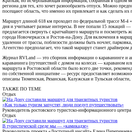
Краткая, но исчерпывающая информация, собранная в одном ме
региона для тех, кто хочет разнообразить отпуск. Можно пред
посещают область, что именно их привлекает и как сделать их
Маршрут длиной 618 км проходит по федеральной трассе М-4 «
дня и учитывает разные интересы. В нее попали 15 локаций —
предлагается свернуть с кратчайшего маршрута и посмотреть 
города Новочеркасск и Ростов-на-Дону. Для включения в мар
удалении от трассы, поблизости должны быть ночлег, парковка
Агентство предполагает, что такой маршрут станет драйвером
Журнал RVLand — это сборник информации о караванинге и а
караванинга (путешествий с домом на колесах — караваном ил
маршрута в Ростовской области было всего две точки, рекомен
по собственной инициативе — ресурс предоставляет возможно
описаны Тюменская, Рязанская, Калужская и Тульская области
ТАКЖЕ ПО ТЕМЕ
Отдых
«Как только туризм запустят, люди поедут путешествовать»
Руководитель ростовского туристско-информационного центра Д
Отдых
В туристической среде мы — «камикадзе»
Руководитель проекта «Доступный инсайт» Елена Перепечаева 