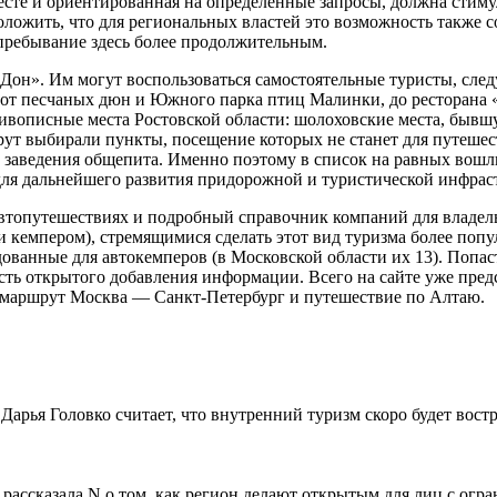
сте и ориентированная на определенные запросы, должна стиму
положить, что для региональных властей это возможность также 
 пребывание здесь более продолжительным.
Дон». Им могут воспользоваться самостоятельные туристы, сле
 от песчаных дюн и Южного парка птиц Малинки, до ресторана 
живописные места Ростовской области: шолоховские места, быв
шрут выбирали пункты, посещение которых не станет для путе
, заведения общепита. Именно поэтому в список на равных вошл
 для дальнейшего развития придорожной и туристической инфрас
втопутешествиях и подробный справочник компаний для владел
и кемпером), стремящимися сделать этот вид туризма более поп
дованные для автокемперов (в Московской области их 13). Попас
сть открытого добавления информации. Всего на сайте уже пре
, маршрут Москва — Санкт-Петербург и путешествие по Алтаю.
арья Головко считает, что внутренний туризм скоро будет вост
рассказала N о том, как регион делают открытым для лиц с огр