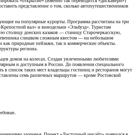
лировать «открытие» (именно так переводится «дискавери»)
составить представление о том, сколько автопутешественников
дующие на популярные курорты. Программа рассчитана на три
«Крепостной вал» и винодельни «Эльбузд». Туристам
шую столицу донских казаков — станицу Старочеркасскую,
шественника слишком сложным квестом — на небольшом
и как природные пейзажи, так и коммерческие объекты.
труктуры региона.
ьцев домов на колесах. Создан увлеченными любителями
улярным и доступным в России. До появления специального
ть в список таких мест владельцы гостиниц и ресторанов могут
дставлены семь различных маршрутов — кроме Ростовской
ребован.
аничениями здоровья. Проект «Доступный инсайт» появился в