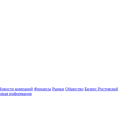
Новости компаний
Финансы
Рынки
Общество
Бизнес Ростовской
овая информация