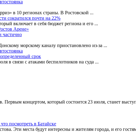
автостоянка
рриз» в 10 регионах страны. В Ростовской
...
сти сократился почти на 22%
орый включает в себя бюджет региона и его
...
Ростов Арене»
и частично
-Донскому морскому каналу приостановлено из-за
...
автостоянка
еопределенный срок
ля в связи с атаками беспилотников на суда
...
в. Первым концертом, который состоится 23 июля, станет высту
 что посмотреть в Батайске
това. Эти места будут интересны и жителям города, и его гостям