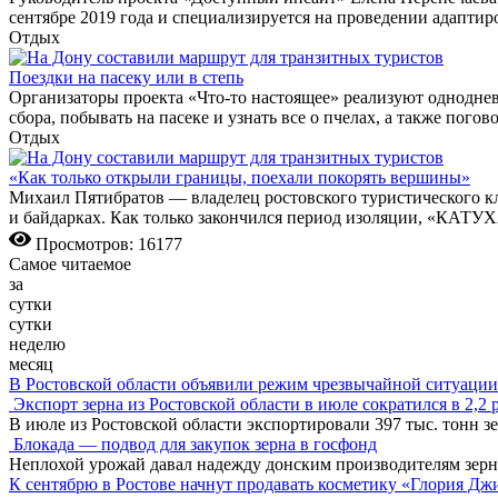
сентябре 2019 года и специализируется на проведении адапти
Отдых
Поездки на пасеку или в степь
Организаторы проекта «Что-то настоящее» реализуют одноднев
сбора, побывать на пасеке и узнать все о пчелах, а также пого
Отдых
«Как только открыли границы, поехали покорять вершины»
Михаил Пятибратов — владелец ростовского туристического кл
и байдарках. Как только закончился период изоляции, «КАТУХ
Просмотров: 16177
Самое читаемое
за
сутки
сутки
неделю
месяц
В Ростовской области объявили режим чрезвычайной ситуации
Экспорт зерна из Ростовской области в июле сократился в 2,2 
В июле из Ростовской области экспортировали 397 тыс. тонн зе
Блокада — подвод для закупок зерна в госфонд
Неплохой урожай давал надежду донским производителям зер
К сентябрю в Ростове начнут продавать косметику «Глория Дж