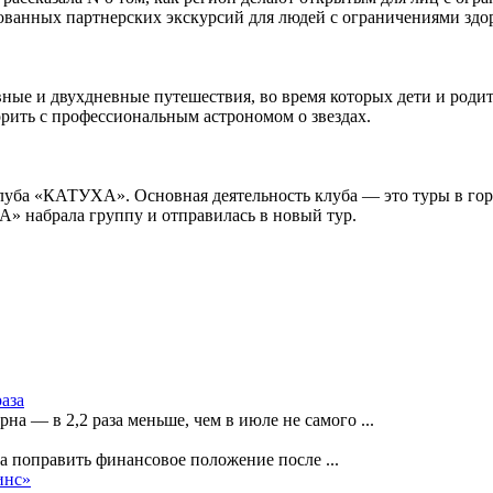
рованных партнерских экскурсий для людей с ограничениями здо
ные и двухдневные путешествия, во время которых дети и роди
ворить с профессиональным астрономом о звездах.
уба «КАТУХА». Основная деятельность клуба — это туры в горы
А» набрала группу и отправилась в новый тур.
раза
рна — в 2,2 раза меньше, чем в июле не самого
...
на поправить финансовое положение после
...
инс»