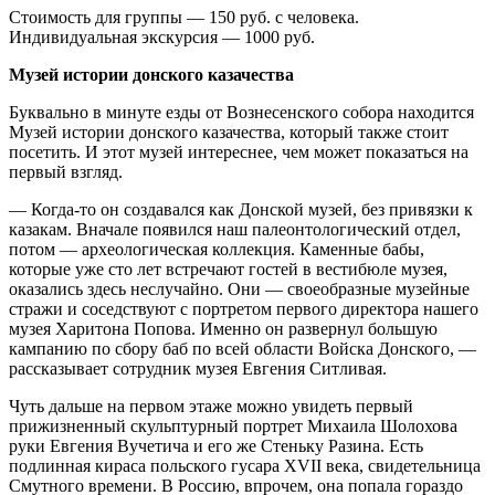
Стоимость для группы — 150 руб. с человека.
Индивидуальная экскурсия — 1000 руб.
Музей истории донского казачества
Буквально в минуте езды от Вознесенского собора находится
Музей истории донского казачества, который также стоит
посетить. И этот музей интереснее, чем может показаться на
первый взгляд.
— Когда-то он создавался как Донской музей, без привязки к
казакам. Вначале появился наш палеонтологический отдел,
потом — археологическая коллекция. Каменные бабы,
которые уже сто лет встречают гостей в вестибюле музея,
оказались здесь неслучайно. Они — своеобразные музейные
стражи и соседствуют с портретом первого директора нашего
музея Харитона Попова. Именно он развернул большую
кампанию по сбору баб по всей области Войска Донского, —
рассказывает сотрудник музея Евгения Ситливая.
Чуть дальше на первом этаже можно увидеть первый
прижизненный скульптурный портрет Михаила Шолохова
руки Евгения Вучетича и его же Стеньку Разина. Есть
подлинная кираса польского гусара XVII века, свидетельница
Смутного времени. В Россию, впрочем, она попала гораздо