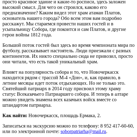
просто красивое здание и какие-то росписи, здесь заложен
высокий смысл. Для чего он строился, каково его
предназначение? Каким видел этот храм атаман Платов,
основатель нашего города? Обо всем этом вам подробно
расскажут. Мы стараемся провести наших гостей и в
усыпальницу Собора, где покоится и сам Платов, и другие
герои войны 1812 года.
Большой поток гостей был здесь во время чемпионата мира по
футболу, рассказывает настоятель. Люди приезжали с разных
континентов. Их никто специально сюда не привозил, просто
они читали, что есть такой уникальный храм.
Влияет на популярность собора и то, что Новочеркасск
находится рядом с трассой М-4 «Дон», и, как правило, в
летние месяцы идет поток отдыхающих. Но не только это.
Святейший патриарх в 2014 году присвоил этому храму
статус Всеказачьего Патриаршего собора. И теперь в алтаре
можно увидеть знамена всех казачьих войск вместе со
штандартом патриарха.
Как найти:
Новочеркасск, площадь Ермака, 2.
Записаться на экскурсию можно по телефону: 8 952 417-60-60,
или по электронной почте:
soborpatriarha@mail.ru
.