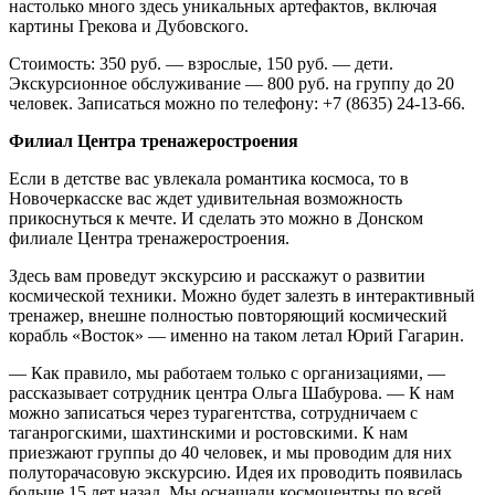
настолько много здесь уникальных артефактов, включая
картины Грекова и Дубовского.
Стоимость: 350 руб. — взрослые, 150 руб. — дети.
Экскурсионное обслуживание — 800 руб. на группу до 20
человек. Записаться можно по телефону: +7 (8635) 24-13-66.
Филиал Центра тренажеростроения
Если в детстве вас увлекала романтика космоса, то в
Новочеркасске вас ждет удивительная возможность
прикоснуться к мечте. И сделать это можно в Донском
филиале Центра тренажеростроения.
Здесь вам проведут экскурсию и расскажут о развитии
космической техники. Можно будет залезть в интерактивный
тренажер, внешне полностью повторяющий космический
корабль «Восток» — именно на таком летал Юрий Гагарин.
— Как правило, мы работаем только с организациями, —
рассказывает сотрудник центра Ольга Шабурова. — К нам
можно записаться через турагентства, сотрудничаем с
таганрогскими, шахтинскими и ростовскими. К нам
приезжают группы до 40 человек, и мы проводим для них
полуторачасовую экскурсию. Идея их проводить появилась
больше 15 лет назад. Мы оснащали космоцентры по всей