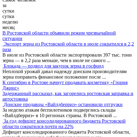
за
сутки
сутки
неделю
месяц
В Ростовской области объявили режим чрезвычайной
ситуации
Экспорт зерна из Ростовской области в июле сократился в 2,2
раза
В июле из Ростовской области экспортировали 397 тыс. тонн
зерна — в 2,2 раза меньше, чем в июле не самого
...
Блокада — подвод для закупок зерна в госфонд
Неплохой урожай давал надежду донским производителям
зерна поправить финансовое положение после
...
К сентябрю в Ростове начнут продавать косметику «Глория
Джинс»
Задержанный рассказал, как загорелись ростовская заправка и
автостоянка
Донские продавцы «Вайлдберриз» остановили отгрузки
За неделю атакам беспилотников подверглись склады
«Вайлдберриз» в 10 регионах страны. В Ростовской
...
За год дефицит консолидированного бюджета Ростовской
области сократился почти на 22%
Дефицит консолидированного бюджета Ростовской области,