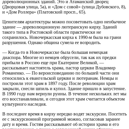
дореволюционных зданий. Это и Атаманский дворец
(Дворцовая улица, 5а), и «Дом с совой» (улица Дубовского, 8),
и «Дом Роллера» (Платовский просп., 65).
Ценителям архитектуры можно посоветовать одно необычное
здание — дореволюционную лютеранскую кирху. Зданий
такого типа в Ростовской области практически не
сохранилось. Новочеркасская кирха к 1990-м была на грани
разрушения. Однако община сумела ее возродить.
— Когда-то в Новочеркасске была большая немецкая
диаспора. Многие из немцев обрусели, так как их предки
прибыли в Россию еще при Екатерине Великой, —
рассказывает настоятель храма, пастор церкви Владимир
Романенко. — По вероисповеданию по большей части они
относились к евангельской церкви и лютеранам. Немцы и
построили этот храм в 1897 году. После революции храм
закрыли, снесли шпиль и купол. Здание пришло в запустение.
В 1990 году нам вернули руины. В течение нескольких лет мы
его восстанавливали, и сегодня этот храм считается объектом
культурного наследия.
В последнее время в кирху нередко водят экскурсии. Посетить
ее с экскурсионной программой можно, согласовав заранее
дату и время. Гостям рассказывают об истории храма и его