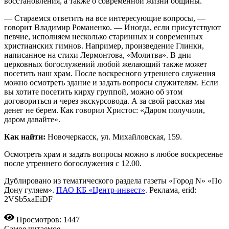
восстановления, а также о современной жизни общины.
— Стараемся ответить на все интересующие вопросы, —
говорит Владимир Романенко. — Иногда, если присутствуют
певчие, исполняем несколько старинных и современных
христианских гимнов. Например, произведение Глинки,
написанное на стихи Лермонтова, «Молитва». В дни
церковных богослужений любой желающий также может
посетить наш храм. После воскресного утреннего служения
можно осмотреть здание и задать вопросы служителям. Если
вы хотите посетить кирху группой, можно об этом
договориться и через экскурсовода. А за свой рассказ мы
денег не берем. Как говорил Христос: «Даром получили,
даром давайте».
Как найти:
Новочеркасск, ул. Михайловская, 159.
Осмотреть храм и задать вопросы можно в любое воскресенье
после утреннего богослужения с 12.00.
Дублировано из тематического раздела газеты «Город N» «По
Дону гуляем».
ПАО КБ «Центр-инвест»
. Реклама, erid:
2VSb5xaEiDF
Просмотров: 1447
Самое читаемое