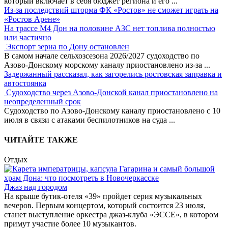
который включает в себя бюджет региона и его
...
Из-за последствий шторма ФК «Ростов» не сможет играть на
«Ростов Арене»
На трассе М4 Дон на половине АЗС нет топлива полностью
или частично
Экспорт зерна по Дону остановлен
В самом начале сельхозсезона 2026/2027 судоходство по
Азово-Донскому морскому каналу приостановлено из-за
...
Задержанный рассказал, как загорелись ростовская заправка и
автостоянка
Судоходство через Азово-Донской канал приостановлено на
неопределенный срок
Судоходство по Азово-Донскому каналу приостановлено с 10
июля в связи с атаками беспилотников на суда
...
ЧИТАЙТЕ ТАКЖЕ
Отдых
Джаз над городом
На крыше бутик-отеля «39» пройдет серия музыкальных
вечеров. Первым концертом, который состоится 23 июля,
станет выступление оркестра джаз-клуба «ЭССЕ», в котором
примут участие более 10 музыкантов.