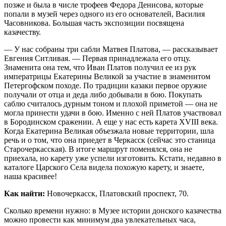
позже и была в числе трофеев Федора Денисова, которые
попали в музей через одного из его основателей, Василия
Часовникова. Большая часть экспозиции посвящена
казачеству.
— У нас собраны три сабли Матвея Платова, — рассказывает
Евгения Ситливая. — Первая принадлежала его отцу.
Знаменита она тем, что Иван Платов получил ее из рук
императрицы Екатерины Великой за участие в знаменитом
Петергофском походе. По традиции казаки первое оружие
получали от отца и деда либо добывали в бою. Покупать
саблю считалось дурным тоном и плохой приметой — она не
могла принести удачи в бою. Именно с ней Платов участвовал
в Бородинском сражении. А еще у нас есть карета XVIII века.
Когда Екатерина Великая объезжала новые территории, шла
речь и о том, что она приедет в Черкасск (сейчас это станица
Старочеркасская). В итоге маршрут поменялся, она не
приехала, но карету уже успели изготовить. Кстати, недавно в
каталоге Царского Села видела похожую карету, и знаете,
наша красивее!
Как найти:
Новочеркасск, Платовский проспект, 70.
Сколько времени нужно: в Музее истории донского казачества
можно провести как минимум два увлекательных часа,