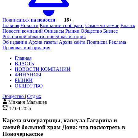
Подписаться
на новости
16+
Главная
Новости
Компании сообщают
Самое читаемое
Власть
Новости компаний
Финансы
Рынки
Общество
Бизнес
Ростовской области: новейшая история
Об издании
Архив газеты
Архив сайта
Подписка
Реклама
Правовая информация
Главная
ВЛАСТЬ
НОВОСТИ КОМПАНИЙ
ФИНАНСЫ
РЫНКИ
ОБЩЕСТВО
Общество
|
Отдых
Михаил Малышев
12.09.2025
Карета императрицы, капсула Гагарина и
самый большой храм Дона: что посмотреть в
Новочеркасске