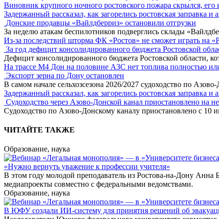
Виновник крупного ночного ростовского пожара скрылся, его
Задержанный рассказал, как загорелись ростовская заправка и 
Донские продавцы «Вайлдберриз» остановили отгрузки
За неделю атакам беспилотников подверглись склады «Вайлдбе
Из-за последствий шторма ФК «Ростов» не сможет играть на «
За год дефицит консолидированного бюджета Ростовской обла
Дефицит консолидированного бюджета Ростовской области, кот
На трассе М4 Дон на половине АЗС нет топлива полностью ил
Экспорт зерна по Дону остановлен
В самом начале сельхозсезона 2026/2027 судоходство по Азово
Задержанный рассказал, как загорелись ростовская заправка и 
Судоходство через Азово-Донской канал приостановлено на н
Судоходство по Азово-Донскому каналу приостановлено с 10 ию
ЧИТАЙТЕ ТАКЖЕ
Образование, наука
«Нужно вернуть уважение к профессии учителя»
В этом году молодой преподаватель из Ростова-на-Дону Анна 
медиапроекты совместно с федеральными ведомствами.
Образование, наука
В ЮФУ создали ИИ-систему для принятия решений об эвакуа