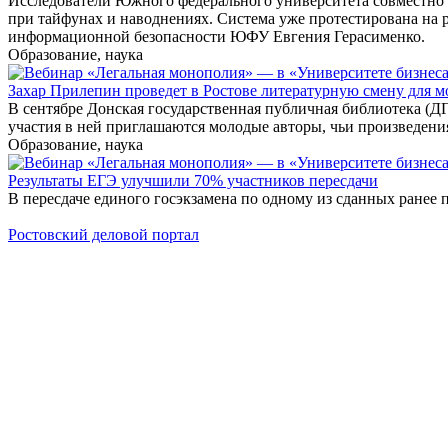
Исследователи Южного федерального университета совместно с
при тайфунах и наводнениях. Система уже протестирована на 
информационной безопасности ЮФУ Евгения Герасименко.
Образование, наука
Захар Прилепин проведет в Ростове литературную смену для м
В сентябре Донская государственная публичная библиотека (Д
участия в ней приглашаются молодые авторы, чьи произведения
Образование, наука
Результаты ЕГЭ улучшили 70% участников пересдачи
В пересдаче единого госэкзамена по одному из сданных ранее п
Ростовский деловой портал