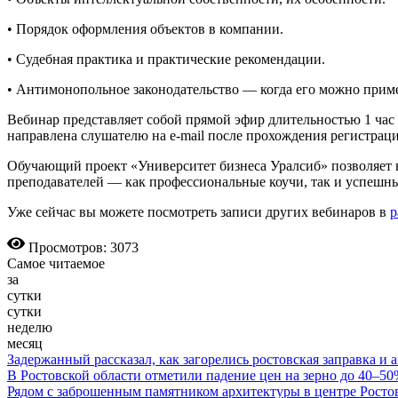
• Порядок оформления объектов в компании.
• Судебная практика и практические рекомендации.
• Антимонопольное законодательство — когда его можно прим
Вебинар представляет собой прямой эфир длительностью 1 час 
направлена слушателю на e-mail после прохождения регистрац
Обучающий проект «Университет бизнеса Уралсиб» позволяет 
преподавателей — как профессиональные коучи, так и успешн
Уже сейчас вы можете посмотреть записи других вебинаров в
р
Просмотров: 3073
Самое читаемое
за
сутки
сутки
неделю
месяц
Задержанный рассказал, как загорелись ростовская заправка и 
В Ростовской области отметили падение цен на зерно до 40–5
Рядом с заброшенным памятником архитектуры в центре Росто