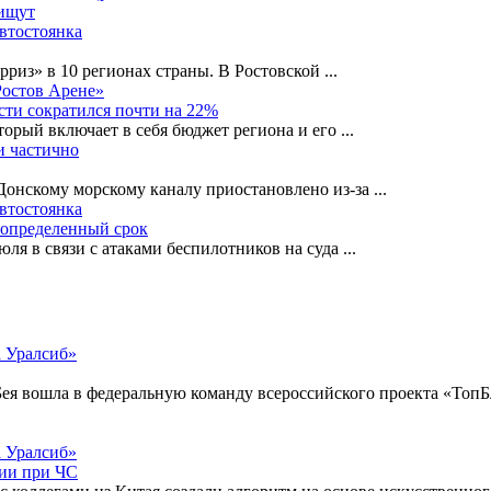
 ищут
автостоянка
рриз» в 10 регионах страны. В Ростовской
...
Ростов Арене»
сти сократился почти на 22%
орый включает в себя бюджет региона и его
...
и частично
-Донскому морскому каналу приостановлено из-за
...
автостоянка
еопределенный срок
ля в связи с атаками беспилотников на суда
...
Бея вошла в федеральную команду всероссийского проекта «ТопБ
ции при ЧС