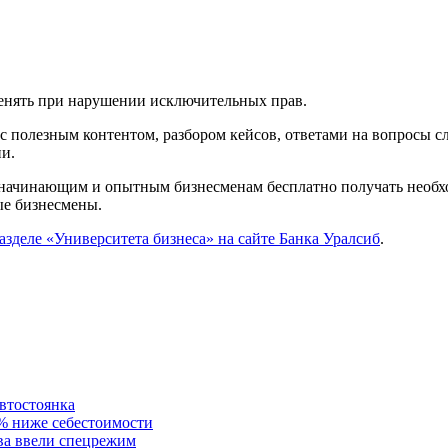
енять при нарушении исключительных прав.
с полезным контентом, разбором кейсов, ответами на вопросы с
ии.
начинающим и опытным бизнесменам бесплатно получать необход
ые бизнесмены.
азделе «Университета бизнеса» на сайте Банка Уралсиб
.
автостоянка
0% ниже себестоимости
ва ввели спецрежим