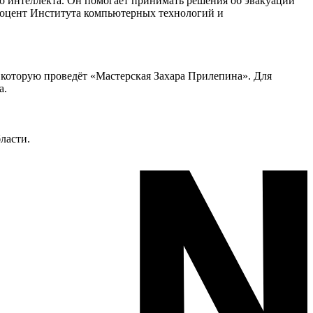
го интеллекта. Он помогает принимать решения об эвакуации
 доцент Института компьютерных технологий и
 которую проведёт «Мастерская Захара Прилепина». Для
а.
ласти.