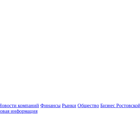
Новости компаний
Финансы
Рынки
Общество
Бизнес Ростовской
овая информация