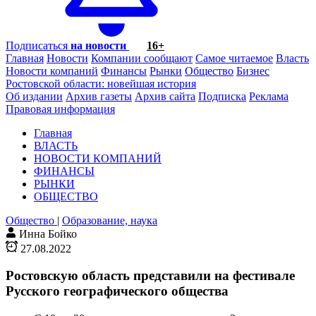
Подписаться
на новости
16+
Главная
Новости
Компании сообщают
Самое читаемое
Власть
Новости компаний
Финансы
Рынки
Общество
Бизнес
Ростовской области: новейшая история
Об издании
Архив газеты
Архив сайта
Подписка
Реклама
Правовая информация
Главная
ВЛАСТЬ
НОВОСТИ КОМПАНИЙ
ФИНАНСЫ
РЫНКИ
ОБЩЕСТВО
Общество
|
Образование, наука
Инна Бойко
27.08.2022
Ростовскую область представили на фестивале
Русского географического общества