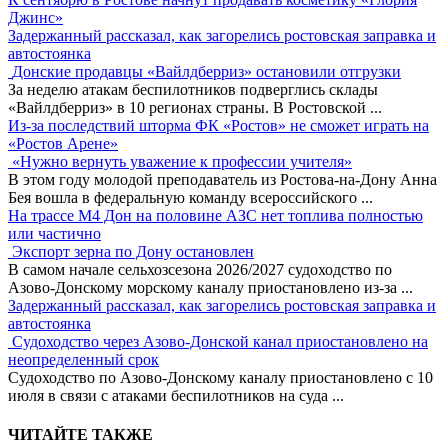
Джинс»
Задержанный рассказал, как загорелись ростовская заправка и
автостоянка
Донские продавцы «Вайлдберриз» остановили отгрузки
За неделю атакам беспилотников подверглись склады
«Вайлдберриз» в 10 регионах страны. В Ростовской
...
Из-за последствий шторма ФК «Ростов» не сможет играть на
«Ростов Арене»
«Нужно вернуть уважение к профессии учителя»
В этом году молодой преподаватель из Ростова-на-Дону Анна
Бея вошла в федеральную команду всероссийского
...
На трассе М4 Дон на половине АЗС нет топлива полностью
или частично
Экспорт зерна по Дону остановлен
В самом начале сельхозсезона 2026/2027 судоходство по
Азово-Донскому морскому каналу приостановлено из-за
...
Задержанный рассказал, как загорелись ростовская заправка и
автостоянка
Судоходство через Азово-Донской канал приостановлено на
неопределенный срок
Судоходство по Азово-Донскому каналу приостановлено с 10
июля в связи с атаками беспилотников на суда
...
ЧИТАЙТЕ ТАКЖЕ