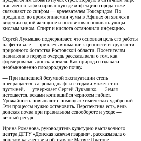
письменно зафиксированную дезинфекцию города тоже
связывают со скифом — врачевателем Токсаридом. По
преданию, во время эпидемии чумы в Афинах он явился в
видении одной женщине и посоветовал поливать улицы
кислым вином. Спирт и кислота остановили инфекцию.
Сергей Лукьяшко подчеркивает, что основная цель его работы
на фестивале — привлечь внимание к ценности и хрупкости
природного богатства Ростовской области. Посетителям
павильона в первую очередь рассказывали о том, как
формировалась донская земля. Как природа создавала
необыкновенно плодородную почву.
— При нынешней безумной эксплуатации степь
превращается в агроландшафт и с годами может стать
пустыней, — утверждает Сергей Лукьяшко. — Земля
истощается, веками копившийся чернозем гибнет.
Урожайность повышают с помощью химических удобрений.
Эти процессы нужно остановить. Перспектива есть, ведь
донская почва при правильном севообороте и уходе —
вечный ресурс.
Ирина Романова, руководитель культурно-выставочного
центра ДГТУ «Донская казачья гвардия», рассказывала о
донском казачестве и об атамане Матвее Платове.