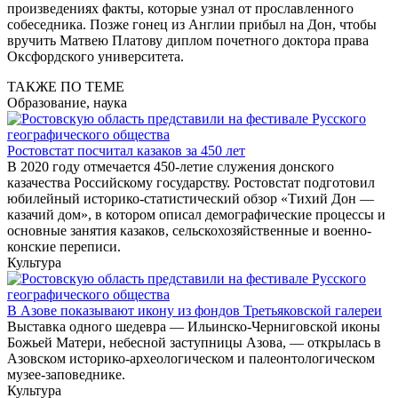
произведениях факты, которые узнал от прославленного
собеседника. Позже гонец из Англии прибыл на Дон, чтобы
вручить Матвею Платову диплом почетного доктора права
Оксфордского университета.
ТАКЖЕ ПО ТЕМЕ
Образование, наука
Ростовстат посчитал казаков за 450 лет
В 2020 году отмечается 450-летие служения донского
казачества Российскому государству. Ростовстат подготовил
юбилейный историко-статистический обзор «Тихий Дон —
казачий дом», в котором описал демографические процессы и
основные занятия казаков, сельскохозяйственные и военно-
конские переписи.
Культура
В Азове показывают икону из фондов Третьяковской галереи
Выставка одного шедевра — Ильинско-Черниговской иконы
Божьей Матери, небесной заступницы Азова, — открылась в
Азовском историко-археологическом и палеонтологическом
музее-заповеднике.
Культура