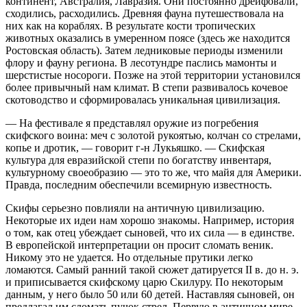
континент, Австралия, Лавразия. Они постоянно дрейфовали,
сходились, расходились. Древняя фауна путешествовала на
них как на кораблях. В результате кости тропических
животных оказались в умеренном поясе (здесь же находится
Ростовская область). Затем ледниковые периоды изменили
флору и фауну региона. В лесотундре паслись мамонты и
шерстистые носороги. Позже на этой территории установился
более привычный нам климат. В степи развивалось кочевое
скотоводство и сформировалась уникальная цивилизация.
— На фестивале я представлял оружие из погребения
скифского воина: меч с золотой рукоятью, колчан со стрелами,
копье и дротик, — говорит г-н Лукьяшко. — Скифская
культура для евразийской степи по богатству инвентаря,
культурному своеобразию — это то же, что майя для Америки.
Правда, последним обеспечили всемирную известность.
Скифы серьезно повлияли на античную цивилизацию.
Некоторые их идеи нам хорошо знакомы. Например, история
о том, как отец убеждает сыновей, что их сила — в единстве.
В европейской интерпретации он просит сломать веник.
Никому это не удается. Но отдельные прутики легко
ломаются. Самый ранний такой сюжет датируется II в. до н. э.
и приписывается скифскому царю Скилуру. По некоторым
данным, у него было 50 или 60 детей. Наставляя сыновей, он
предлагал им сломать пучок стрел. Первую в античном мире