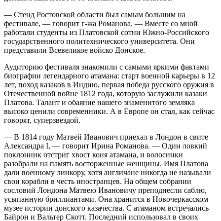
— Стенд Ростовской области был самым большим на
фестивале, — говорит г-жа Романова. — Вместе со мной
работали студенты из Платовской сотни Южно-Российского
государственного политехнического университета. Они
представили Всевеликое войско Донское.
Аудиторию фестиваля знакомили с самыми яркими фактами
биографии легендарного атамана: старт военной карьеры в 12
лет, поход казаков в Индию, первая победа русского оружия в
Отечественной войне 1812 года, которую заслужили казаки
Платова. Талант и обаяние нашего знаменитого земляка
высоко ценили современники. А в Европе он стал, как сейчас
говорят, суперзвездой.
— В 1814 году Матвей Иванович приехал в Лондон в свите
Александра I, — говорит Ирина Романова. — Один ловкий
поклонник отстриг хвост коня атамана, и волосинки
разобрали на память восторженные женщины. Имя Платова
дали военному линкору, хотя англичане никогда не называли
свои корабли в честь иностранцев. На общем собрании
сословий Лондона Матвею Ивановичу преподнесли саблю,
усыпанную бриллиантами. Она хранится в Новочеркасском
музее истории донского казачества. С атаманом встречались
Байрон и Вальтер Скотт. Последний использовал в своих