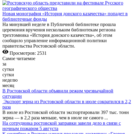
Новая монография «История донского казачества» попадет в
библиотечные фонды
На минувшей неделе в Публичной библиотеке прошла
церемония вручения нескольким библиотекам региона
трехтомника «История донского казачества», об этом
сообщило управление информационной политики
правительства Ростовской области.
Просмотров: 2531
Самое читаемое
за
сутки
сутки
неделю
месяц
В Ростовской области объявили режим чрезвычайной
ситуации
Экспорт зерна из Ростовской области в июле сократился в 2,2
раза
В июле из Ростовской области экспортировали 397 тыс. тонн
зерна — в 2,2 раза меньше, чем в июле не самого
...
На сотрудника ростовской заправки завели дело в связи с
ночным пожаром 5 августа
К сентябрю в Ростове начнут продавать косметику «Глория