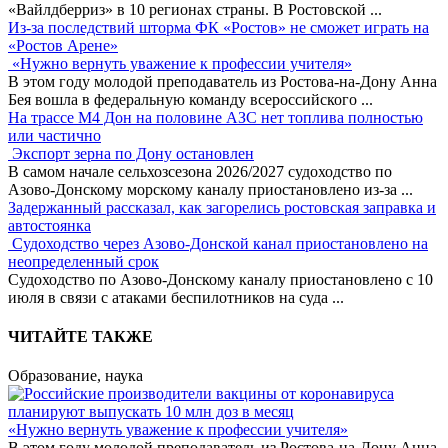
«Вайлдберриз» в 10 регионах страны. В Ростовской
...
Из-за последствий шторма ФК «Ростов» не сможет играть на
«Ростов Арене»
«Нужно вернуть уважение к профессии учителя»
В этом году молодой преподаватель из Ростова-на-Дону Анна
Бея вошла в федеральную команду всероссийского
...
На трассе М4 Дон на половине АЗС нет топлива полностью
или частично
Экспорт зерна по Дону остановлен
В самом начале сельхозсезона 2026/2027 судоходство по
Азово-Донскому морскому каналу приостановлено из-за
...
Задержанный рассказал, как загорелись ростовская заправка и
автостоянка
Судоходство через Азово-Донской канал приостановлено на
неопределенный срок
Судоходство по Азово-Донскому каналу приостановлено с 10
июля в связи с атаками беспилотников на суда
...
ЧИТАЙТЕ ТАКЖЕ
Образование, наука
«Нужно вернуть уважение к профессии учителя»
В этом году молодой преподаватель из Ростова-на-Дону Анна