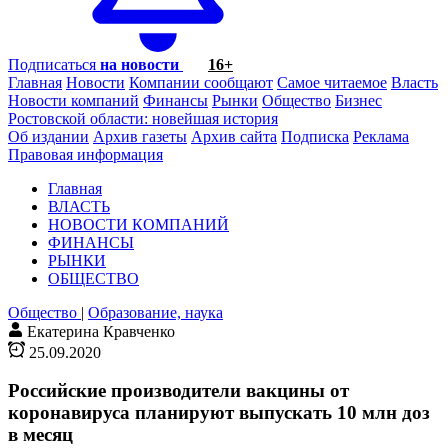
Подписаться
на новости
16+
Главная
Новости
Компании сообщают
Самое читаемое
Власть
Новости компаний
Финансы
Рынки
Общество
Бизнес
Ростовской области: новейшая история
Об издании
Архив газеты
Архив сайта
Подписка
Реклама
Правовая информация
Главная
ВЛАСТЬ
НОВОСТИ КОМПАНИЙ
ФИНАНСЫ
РЫНКИ
ОБЩЕСТВО
Общество
|
Образование, наука
Екатерина Кравченко
25.09.2020
Российские производители вакцины от
коронавируса планируют выпускать 10 млн доз
в месяц