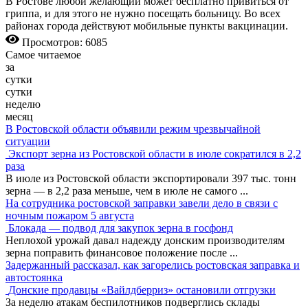
В Ростове любой желающий может бесплатно привиться от
гриппа, и для этого не нужно посещать больницу. Во всех
районах города действуют мобильные пункты вакцинации.
Просмотров: 6085
Самое читаемое
за
сутки
сутки
неделю
месяц
В Ростовской области объявили режим чрезвычайной
ситуации
Экспорт зерна из Ростовской области в июле сократился в 2,2
раза
В июле из Ростовской области экспортировали 397 тыс. тонн
зерна — в 2,2 раза меньше, чем в июле не самого
...
На сотрудника ростовской заправки завели дело в связи с
ночным пожаром 5 августа
Блокада — подвод для закупок зерна в госфонд
Неплохой урожай давал надежду донским производителям
зерна поправить финансовое положение после
...
Задержанный рассказал, как загорелись ростовская заправка и
автостоянка
Донские продавцы «Вайлдберриз» остановили отгрузки
За неделю атакам беспилотников подверглись склады