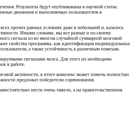
чения. Ре­зультаты будут опубликованы в научной статье.
ленные движения и выполняемых пользователем в
 всех прочих равных условиях даже в небольшой и, казалось
тивности. Иными словами, мы все разные и по-своему
зного сигнала из во многом случайной суммарной мозговой
такие свойства программы, как идентификация индивидуальных
пользователя, а также устойчивость к различным помехам.
ерируемыми сигналами мозга. Для этого их необходимо
ек в работе.
говой активности, в итоге комплекс может помочь полностью
можности предложат победителю соревнования.
мостоятельно нести очень тяжело, а на правительственном