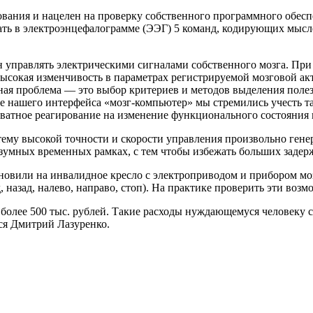
ования и нацелен на проверку собственного программного обеспе
вать в электроэнцефалограмме (ЭЭГ) 5 команд, кодирующих мыс
уп­ра­влять электрическими сигналами собственного мозга. При
ысокая изменчивость в параметрах регистрируемой мозговой ак
ная проблема — это выбор критериев и методов выделения поле
ке нашего интерфейса «мозг-компьютер» мы стремились учесть 
кватное реагирование на изменение функционального состояния 
стему высокой точности и скорости управления произвольно ген
зумных временных рамках, с тем чтобы избежать больших задерж
овили на инвалидное кресло с электроприводом и прибором моз
назад, налево, направо, стоп). На практике проверить эти воз
олее 500 тыс. рублей. Такие расходы нуждающемуся человеку са
ся Дмитрий Лазуренко.