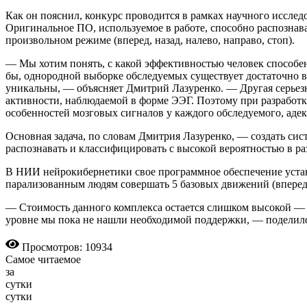
Как он пояснил, конкурс проводится в рамках научного исслед
Оригинальное ПО, используемое в работе, способно распозна
произвольном режиме (вперед, назад, налево, направо, стоп).
— Мы хотим понять, с какой эффективностью человек способен 
бы, однородной выборке обследуемых существует достаточно в
уникальны, — объясняет Дмитрий Лазуренко. — Другая серьез
активности, наблюдаемой в форме ЭЭГ. Поэтому при разработ
особенностей мозговых сигналов у каждого обследуемого, аде
Основная задача, по словам Дмит­рия Лазуренко, — создать си
распознавать и классифицировать с высокой вероятностью в ра
В НИИ нейрокибернетики свое программное обеспечение устан
парализованным людям совершать 5 базовых движений (вперед, 
— Стоимость данного комплекса остается слишком высокой — б
уровне мы пока не нашли необходимой поддержки, — поделил
Просмотров: 10934
Самое читаемое
за
сутки
сутки