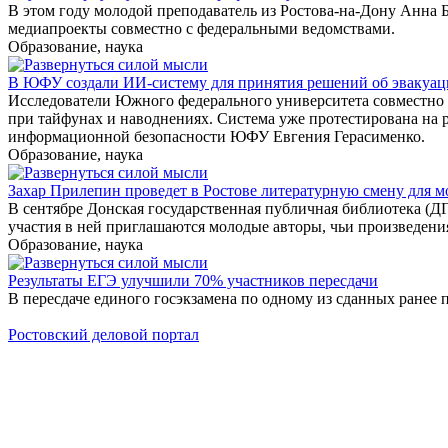
В этом году молодой преподаватель из Ростова-на-Дону Анна 
медиапроекты совместно с федеральными ведомствами.
Образование, наука
В ЮФУ создали ИИ-систему для принятия решений об эвакуа
Исследователи Южного федерального университета совместно с
при тайфунах и наводнениях. Система уже протестирована на 
информационной безопасности ЮФУ Евгения Герасименко.
Образование, наука
Захар Прилепин проведет в Ростове литературную смену для м
В сентябре Донская государственная публичная библиотека (Д
участия в ней приглашаются молодые авторы, чьи произведения
Образование, наука
Результаты ЕГЭ улучшили 70% участников пересдачи
В пересдаче единого госэкзамена по одному из сданных ранее п
Ростовский деловой портал