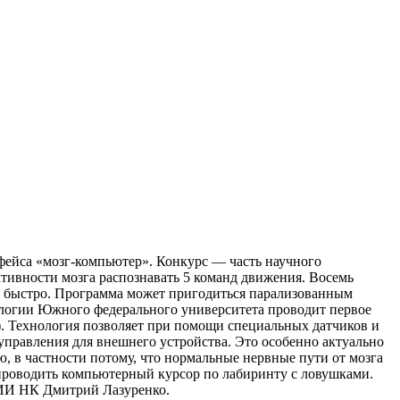
ейса «мозг-компьютер». Конкурс — часть научного
тивности мозга распознавать 5 команд движения. Восемь
о быстро. Программа может пригодиться парализованным
логии Южного федерального университета проводит первое
). Технология по­зволяет при помощи специальных датчиков и
управления для внешнего устройства. Это особенно актуально
 в частности потому, что нормальные нервные пути от мозга
проводить компьютерный курсор по лабиринту с ловушками.
 НИИ НК Дмитрий Лазуренко.