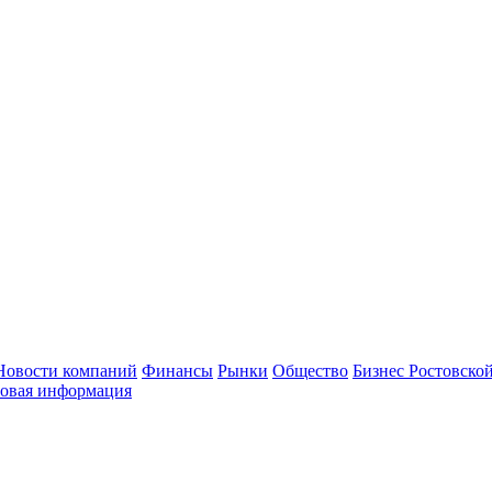
Новости компаний
Финансы
Рынки
Общество
Бизнес Ростовской
овая информация