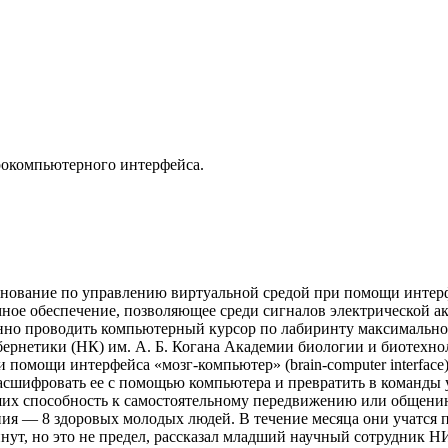
рокомпьютерного интерфейса.
нование по управлению виртуальной средой при помощи интерф
ое обеспечение, позволяющее среди сигналов электрической ак
енно проводить компьютерный курсор по лабиринту максимальн
рнетики (НК) им. А. Б. Когана Академии биологии и биотехно
помощи интерфейса «мозг-компьютер» (brain-computer interface
расшифровать ее с помощью компьютера и превратить в команды 
их способность к самостоятельному передвижению или общению,
я — 8 здоровых молодых людей. В течение месяца они учатся 
инут, но это не предел, рассказал младший научный сотрудник