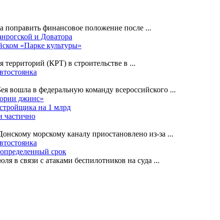
на поправить финансовое положение после
...
анрогской и Доватора
йском «Парке культуры»
я территорий (КРТ) в строительстве в
...
автостоянка
Бея вошла в федеральную команду всероссийского
...
лории джинс»
астройщика на 1 млрд
и частично
-Донскому морскому каналу приостановлено из-за
...
автостоянка
еопределенный срок
ля в связи с атаками беспилотников на суда
...