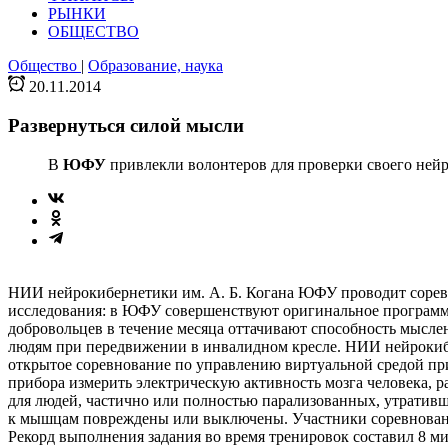
РЫНКИ
ОБЩЕСТВО
Общество
|
Образование, наука
20.11.2014
Развернуться силой мысли
В
ЮФУ
привлекли волонтеров для проверки своего ней
НИИ нейрокибернетики им. А. Б. Когана ЮФУ проводит сорев
исследования: в ЮФУ совершенствуют оригинальное программн
добровольцев в течение месяца оттачивают способность мысл
людям при передвижении в инвалидном кресле. НИИ нейрокибе
открытое соревнование по управлению виртуальной средой при 
прибора измерить электрическую активность мозга человека, 
для людей, частично или полностью парализованных, утративш
к мышцам повреждены или выключены. Участники соревновани
Рекорд выполнения задания во время тренировок составил 8 м