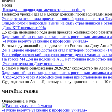
неделю
месяц
Блокада — подвод для закупок зерна в госфонд
Неплохой урожай давал надежду донским производителям зер
Экспертиза отклонила проект ростовской дороги — связки Таг
Эпидемиологи попросили выйти на связь отравившихся в бата
Доля КРТ превысит 90%
До конца нынешнего года доля проектов комплексного развити
Задержанный рассказал, как загорелись ростовская заправка и 
«Нужно вернуть уважение к профессии учителя»
В этом году молодой преподаватель из Ростова-на-Дону Анна 
2-й в Европе оператор доставки стал партнером ростовской «Г
В сентябре ростовский прокурор получит дело о махинациях з
На трассе М4 Дон на половине АЗС нет топлива полностью ил
Экспорт зерна по Дону остановлен
В самом начале сельхозсезона 2026/2027 судоходство по Азово
Задержанный рассказал, как загорелись ростовская заправка и 
Судоходство через Азово-Донской канал приостановлено на н
Судоходство по Азово-Донскому каналу приостановлено с 10 ию
ЧИТАЙТЕ ТАКЖЕ
Образование, наука
«Нужно вернуть уважение к профессии учителя»